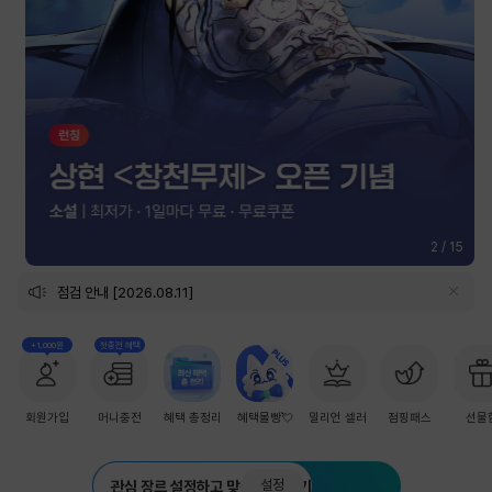
2
/
15
점검 안내 [2026.08.11]
+1,000원
첫충전 혜택
회원가입
머니충전
혜택 총정리
혜택몰빵💘
밀리언 셀러
점핑패스
선물
설정
관심 장르 설정하고 맞춤 추천 받기