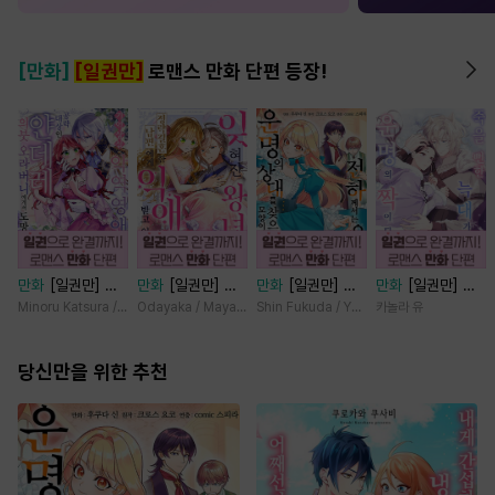
[만화]
[일권만]
로맨스 만화 단편 등장!
만화
[일권만] 기
만화
[일권만] 잊
만화
[일권만] 전
만화
[일권만] 죽
억상실 악역 영애
혀진 왕녀지만 정
하께서는 오늘도
을 뻔한 늑대가 운
Minoru Katsura / Mizune
Odayaka / Maya Koike
Shin Fukuda / Yoko Kurosu
카놀라 유
는 공략 대상인 얀
략결혼 한 남편에
운명의 상대를 찾
명의 짝이 되기까
데레 의붓 오라버
게 익애받고 있습
으신 모양이네요
지 [단행본]
니에게서 도망칠
당신만을 위한 추천
니다 [단행본]
(웃음) [단행본]
수가 없다 [단행
본]