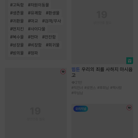
#
고독함
#
차원이동물
#
생존물
#
유쾌함
#
환생물
#
귀환물
#
마교
#
검객/무사
#
먼치킨
#
사이다물
#
복수물
#
천마
#
잔잔함
#
성장물
#
비장함
#
회귀물
#
빙의물
#
정파
웹툰
우리의 죄를 사하지 마시옵
고
21만
#
직진녀
#
로맨스
#
후회남
#
짝사랑
#
무심남