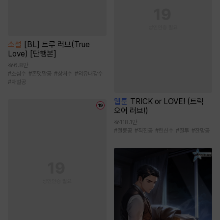
소설
[BL] 트루 러브(True
Love) [단행본]
6.8만
#
소심수
#
존댓말공
#
상처수
#
외유내강수
#
재벌공
웹툰
TRICK or LOVE! (트릭
오어 러브!)
118.1만
#
절륜공
#
직진공
#
헌신수
#
질투
#
잔망공