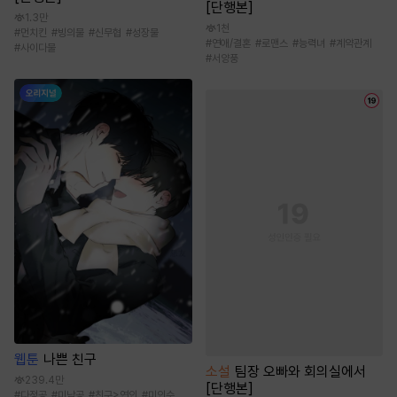
[단행본]
1.3만
1천
#
먼치킨
#
빙의물
#
신무협
#
성장물
#
연애/결혼
#
로맨스
#
능력녀
#
계약관계
#
사이다물
#
서양풍
웹툰
나쁜 친구
소설
팀장 오빠와 회의실에서
239.4만
[단행본]
#
다정공
#
미남공
#
친구>연인
#
미인수