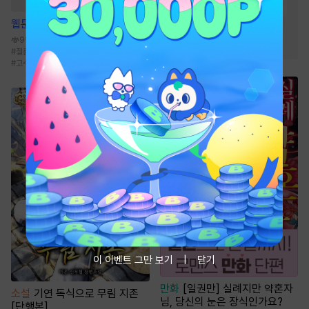
#
음식
#
소설원작
#
초능력
웹툰
떡 한 번 치면 안 잡아먹지
#
성장물
#
복수
#
현대물
9만
#
동물
#
친구
#
절륜남
#
능글남
#
계략남
#
상처녀
#
고수위
이 이벤트 그만 보기
닫기
만화
[일권만] 실례지만 약혼자
소설
기연 독식으로 무림 지존
님, 당신의 눈은 장식인가요?
[단행본]