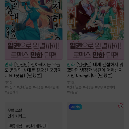
만화
[일권만] 전하께서는 오늘
만화
[일권만] 내게 간섭하지 않
도 운명의 상대를 찾으신 모양이
겠다던 냉정한 남편이 어째선지
네요 (웃음) [단행본]
저만 바라봅니다 [단행본]
1천
1천
#
직진녀
#
연애/결혼
#
서양풍
#
계약관계
#
연애/결혼
#
서양풍
#
부부
#
능력녀
#
명문세가
#
무심남
무협 소설
인기 키워드
#
통쾌함
#
천하제일인