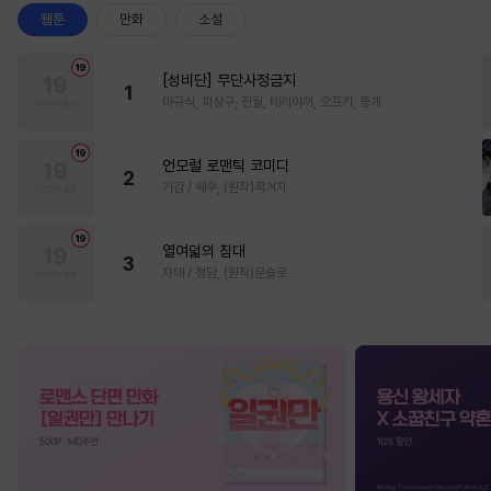
웹툰
만화
소설
[성비단] 무단사정금지
1
마규식, 피상구, 진월, 테리야끼, 오프카, 뚱개
언모럴 로맨틱 코미디
2
가감 / 쌔우, (원작)곽겨자
열여덟의 침대
3
자태 / 청담, (원작)문슬로