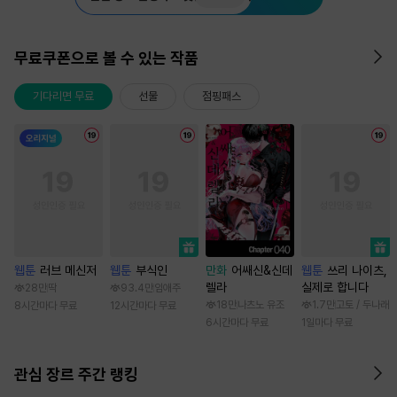
무료쿠폰으로 볼 수 있는 작품
기다리면 무료
선물
점핑패스
웹툰
러브 메신저
웹툰
부식인
만화
어쌔신&신데
웹툰
쓰리 나이츠,
렐라
실제로 합니다
28만
딱
93.4만
임애주
18만
나츠노 유조
1.7만
고토 / 두나래
8시간마다 무료
12시간마다 무료
6시간마다 무료
1일마다 무료
관심 장르 주간 랭킹