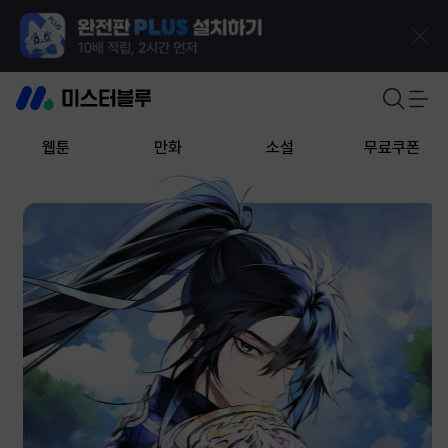
웹툰
만화
소설
무료쿠폰