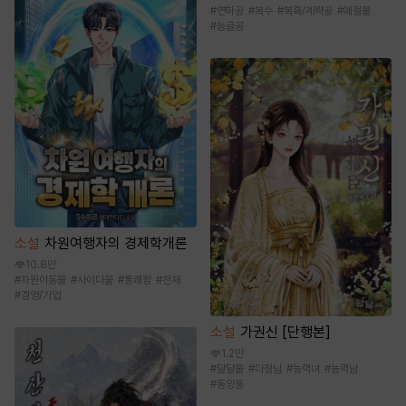
#
연하공
#
복수
#
복흑/계략공
#
애절물
#
능글공
소설
차원여행자의 경제학개론
10.8만
#
차원이동물
#
사이다물
#
통쾌함
#
천재
#
경영/기업
소설
가권신 [단행본]
1.2만
#
달달물
#
다정남
#
능력녀
#
능력남
#
동양풍