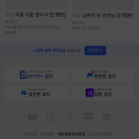
소설
이중 이혼 합의서 [단행본]
소설
남편이 된 선생님 [단행본]
1.9만
6.6천
#
현대물
#
후회남
#
상처녀
#
오해/착각
#
사제지간
#
현대물
#
육아물
연재문의
소중한 웹툰 작가님
을 모십니다.
10배 적립, 2시간 먼저
원스토어에서
완전판+
설치
완전판 설치
Google Play에서
무협만화 플랫폼
일반판 설치
강툰 설치
회사소개
이용약관
개인정보처리방침
청소년보호정책