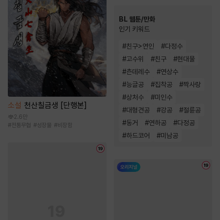
BL 웹툰/만화
인기 키워드
#
친구>연인
#
다정수
#
고수위
#
친구
#
현대물
#
츤데레수
#
연상수
#
능글공
#
집착공
#
짝사랑
#
상처수
#
미인수
소설
천산칠금생 [단행본]
#
대형견공
#
강공
#
절륜공
2.6만
#
동거
#
연하공
#
다정공
#
전통무협
#
성장물
#
비장함
#
하드코어
#
미남공