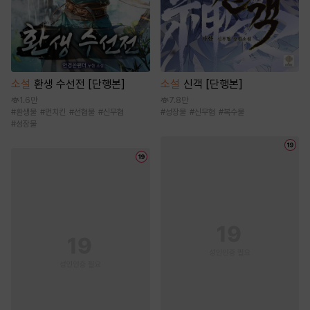
소설
신객 [단행본]
소설
환생 수선전 [단행본]
7.8만
1.6만
#
성장물
#
신무협
#
복수물
#
환생물
#
먼치킨
#
선협물
#
신무협
#
성장물