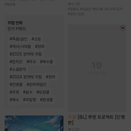
3.7천
#
힐링물
#
절륜남
#
능글남
#
현대물
#
소유욕/집착
#
몸정>맘정
무협 만화
인기 키워드
#
죽음/살인
#
소림
#
역사/시대물
#
정파
#
2025 정액제 무협
#
먼치킨
#
마교
#
복수물
#
소설원작
#
2024 정액제 무협
#
천마
#
전쟁물
#
천하제일인
#
우정
#
살수
#
성장물
#
복수
#
무림맹
#
환생물
#
사파
소설
[BL] 루멘 프로젝트 [단행
본]
2.2만