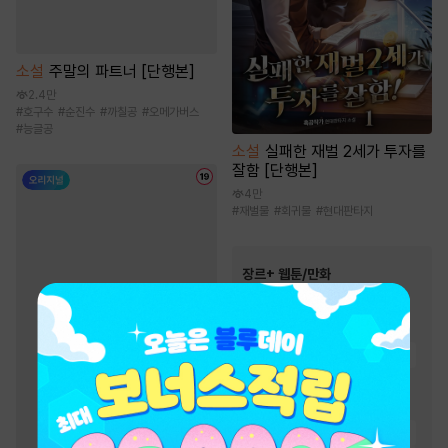
소설
주말의 파트너 [단행본]
2.4만
#
호구수
#
순진수
#
까칠공
#
오메가버스
#
능글공
소설
실패한 재벌 2세가 투자를
잘함 [단행본]
4만
#
재벌물
#
회귀물
#
현대판타지
장르+ 웹툰/만화
인기 키워드
#
오피스물
#
복수물
#
힐링물
#
영상화
#
다정남
#
인외존재
#
연애/결혼
#
동양풍
#
역사/시대물
#
이세계물
#
우정
#
환생물