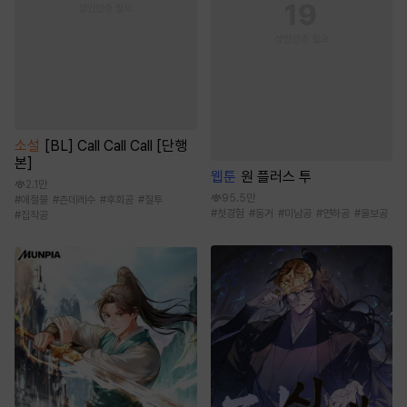
소설
[BL] Call Call Call [단행
본]
웹툰
원 플러스 투
2.1만
95.5만
#
애절물
#
츤데레수
#
후회공
#
질투
#
첫경험
#
동거
#
미남공
#
연하공
#
울보공
#
집착공