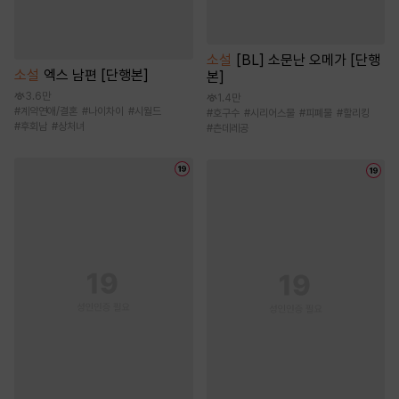
소설
[BL] 소문난 오메가 [단행
소설
엑스 남편 [단행본]
본]
3.6만
1.4만
#
계약연애/결혼
#
나이차이
#
시월드
#
호구수
#
시리어스물
#
피폐물
#
할리킹
#
후회남
#
상처녀
#
츤데레공