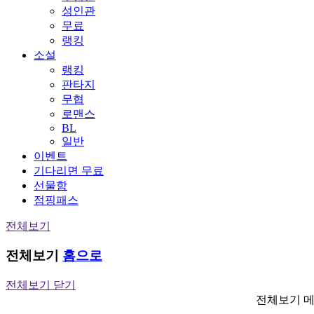
성인관
무료
랭킹
소설
랭킹
판타지
무협
로맨스
BL
일반
이벤트
기다리면 무료
선물함
점핑패스
전체보기
전체보기
홈으로
전체보기 닫기
전체보기 