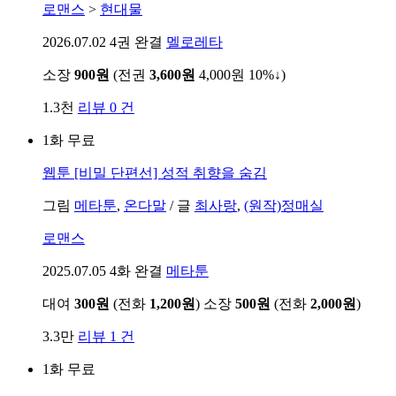
로맨스
>
현대물
2026.07.02
4권 완결
멜로레타
소장
900원
(전권
3,600원
4,000원
10%↓
)
1.3천
리뷰 0 건
1화 무료
웹툰
[비밀 단편선] 성적 취향을 숨김
그림
메타툰
,
온다말
/
글
최사랑
,
(원작)정매실
로맨스
2025.07.05
4화 완결
메타툰
대여
300원
(전화
1,200원
)
소장
500원
(전화
2,000원
)
3.3만
리뷰 1 건
1화 무료