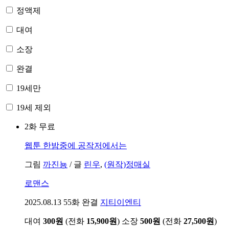
정액제
대여
소장
완결
19세만
19세 제외
2화 무료
웹툰
한밤중에 공작저에서는
그림
까진뇽
/
글
린우
,
(원작)정매실
로맨스
2025.08.13
55화 완결
지티이엔티
대여
300원
(전화
15,900원
)
소장
500원
(전화
27,500원
)