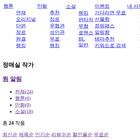
웹툰
만화
이벤트
내 서
소설
연재
추천
기다리면 무료
랭킹
오리지널
장르
선물함
판타지
단편
무협관
점핑패스
무협
장르
성인관
알림함
로맨스
완결
무료
BL
테마추천
일반
랭킹
랭킹
키워드로 검색
정매실
작가
찜
알림
전체
(24)
웹툰
(6)
만화
(0)
소설
(18)
총
24
작품
최신순
제목순
인기순
리뷰수순
할인율순
무료순