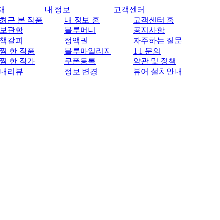
재
내 정보
고객센터
최근 본 작품
내 정보 홈
고객센터 홈
보관함
블루머니
공지사항
책갈피
정액권
자주하는 질문
찜 한 작품
블루마일리지
1:1 문의
찜 한 작가
쿠폰등록
약관 및 정책
내리뷰
정보 변경
뷰어 설치안내