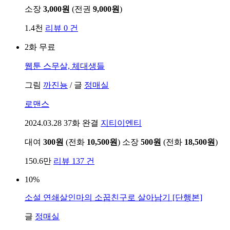
소장
3,000원
(전권
9,000원
)
1.4천
리뷰 0 건
2화 무료
웹툰
스무살, 체대생들
그림
까진뇽
/
글
정매실
로맨스
2024.03.28
37화 완결
지티이엔티
대여
300원
(전화
10,500원
)
소장
500원
(전화
18,500원
)
150.6만
리뷰 137 건
10%
소설
연쇄살인마의 소꿉친구로 살아남기 [단행본]
글
정매실