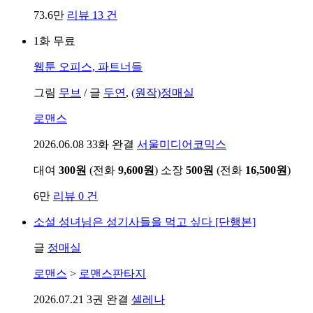
73.6만
리뷰 13 건
1화 무료
웹툰
오피스, 파트너들
그림
무브
/
글
두연
,
(원작)정매실
로맨스
2026.06.08
33화 완결
서울미디어코믹스
대여
300원
(전화
9,600원
)
소장
500원
(전화
16,500원
)
6만
리뷰 0 건
소설
성녀님은 성기사들을 먹고 싶다 [단행본]
글
정매실
로맨스
>
로맨스판타지
2026.07.21
3권 완결
셀레나