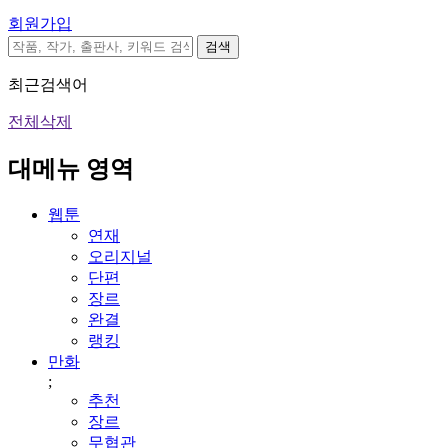
회원가입
검색
최근검색어
전체삭제
대메뉴 영역
웹툰
연재
오리지널
단편
장르
완결
랭킹
만화
;
추천
장르
무협관