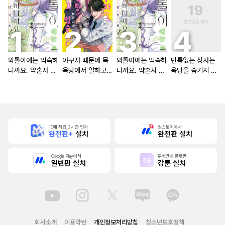
외톨이에는 익숙하
야쿠자 때문에 목
외톨이에는 익숙하
빈틈없는 상사는
니까요. 약혼자 방
욕탕에서 일하고
니까요. 약혼자 방
욕망을 숨기지 않
치 중!
있습니다
치 중! [단행본]
는다 (완전판) [스
크롤]
10배 적립, 2시간 먼저
원스토어에서
완전판+
설치
완전판 설치
Google Play에서
무협만화 플랫폼
일반판 설치
강툰 설치
회사소개
이용약관
개인정보처리방침
청소년보호정책