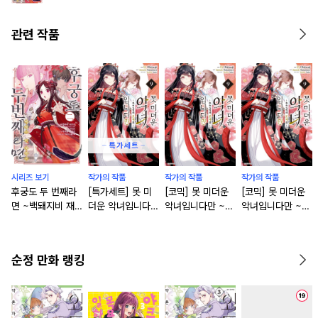
관련 작품
시리즈 보기
작가의 작품
작가의 작품
작가의 작품
후궁도 두 번째라
[특가세트] 못 미
[코믹] 못 미더운
[코믹] 못 미더운
면 ~백돼지비 재
더운 악녀입니다만
악녀입니다만 ~추
악녀입니다만 ~추
래전~ [연재]
~추궁접서 교체전
궁접서 교체전~
궁접서 교체전~
~
[단행본]
순정 만화 랭킹