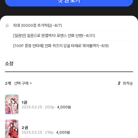
첫 권 보기
최대 30000점 추가적립
(~8/7)
[일권만] 일권으로 완결까지! 로맨스 만화 단편
(~8/31)
[100P 증정 만타래] 만화 퀴즈의 답을 타래로 엮어볼까?
(~8/9)
소장
2개
선택 구매
회차순
1권
2025.03.25
· 200p
4,000원
2권
2025.03.25
· 216p
4,000원