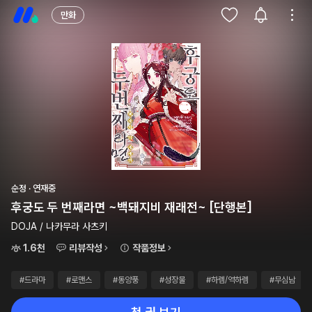
만화
순정 · 연재중
후궁도 두 번째라면 ~백돼지비 재래전~ [단행본]
DOJA / 나카무라 사츠키
1.6천
리뷰작성
작품정보
#드라마
#로맨스
#동양풍
#성장물
#하렘/역하렘
#무심남