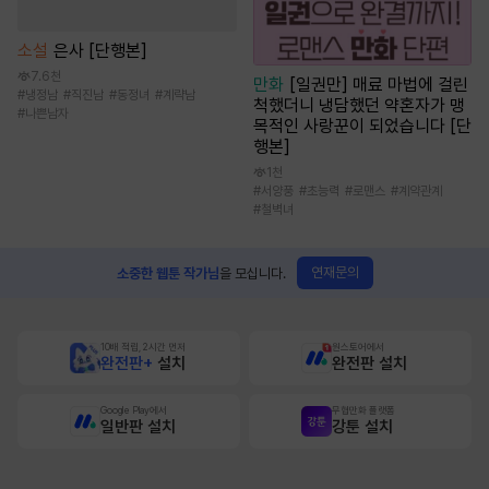
소설
은사 [단행본]
7.6천
만화
[일권만] 매료 마법에 걸린
#
냉정남
#
직진남
#
동정녀
#
계략남
척했더니 냉담했던 약혼자가 맹
#
나쁜남자
목적인 사랑꾼이 되었습니다 [단
행본]
1천
#
서양풍
#
초능력
#
로맨스
#
계약관계
#
철벽녀
연재문의
소중한 웹툰 작가님
을 모십니다.
10배 적립, 2시간 먼저
원스토어에서
완전판+
설치
완전판 설치
Google Play에서
무협만화 플랫폼
일반판 설치
강툰 설치