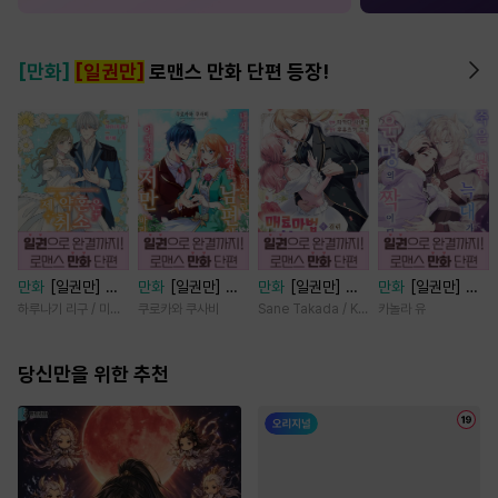
[만화]
[일권만]
로맨스 만화 단편 등장!
만화
[일권만] 제
만화
[일권만] 내
만화
[일권만] 매
만화
[일권만] 죽
약혼은 취소되었습
게 간섭하지 않겠
료 마법에 걸린 척
을 뻔한 늑대가 운
하루나기 리구 / 미즈메
쿠로카와 쿠사비
Sane Takada / Koki Fuyutsuki
카놀라 유
니다 [단행본]
다던 냉정한 남편
했더니 냉담했던
명의 짝이 되기까
이 어째선지 저만
약혼자가 맹목적인
지 [단행본]
당신만을 위한 추천
바라봅니다 [단행
사랑꾼이 되었습니
본]
다 [단행본]