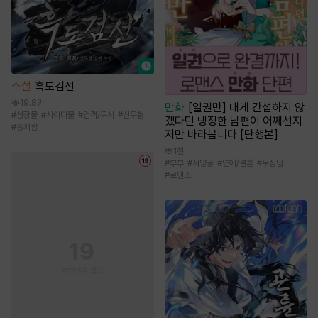
소설
흑도검선
19.8만
만화
[일권만] 내게 간섭하지 않
#
성장물
#
사이다물
#
검객/무사
#
신무협
겠다던 냉정한 남편이 어째선지
#
통쾌함
저만 바라봅니다 [단행본]
1천
#
부부
#
서양풍
#
연애/결혼
#
무심남
#
로맨스