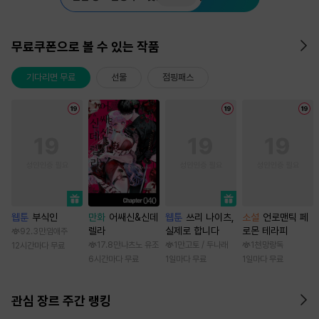
무료쿠폰으로 볼 수 있는 작품
기다리면 무료
선물
점핑패스
웹툰
부식인
만화
어쌔신&신데
웹툰
쓰리 나이츠,
소설
언로맨틱 페
렐라
실제로 합니다
로몬 테라피
92.3만
임애주
17.8만
나츠노 유조
1만
고토 / 두나래
1천
망랑독
12시간마다 무료
6시간마다 무료
1일마다 무료
1일마다 무료
관심 장르 주간 랭킹