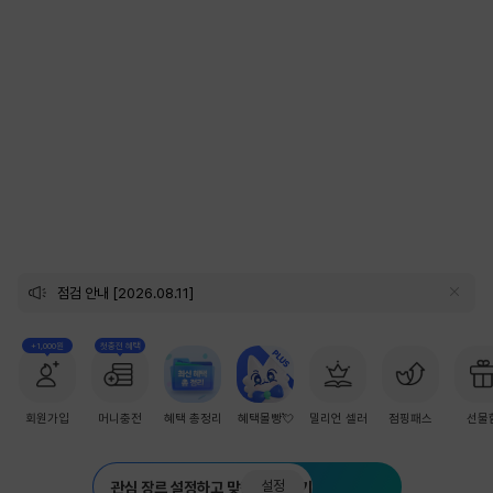
2
/
15
점검 안내 [2026.08.11]
+1,000원
첫충전 혜택
회원가입
머니충전
혜택 총정리
혜택몰빵💘
밀리언 셀러
점핑패스
선물
설정
관심 장르 설정하고 맞춤 추천 받기