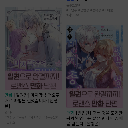
92.3만
#
미남수
#
냉혈공
#
능욕공
#
피폐물
#
하드코어
만화
[일권만] 마지막 추억으로
매료 마법을 걸었습니다 [단행
본]
만화
[일권만] 모든 것을 포기한
1천
평범한 영애는 젊은 빙제의 총애
#
직진녀
#
초능력
#
계약관계
#
연애/결혼
#
로맨스
를 받는다 [단행본]