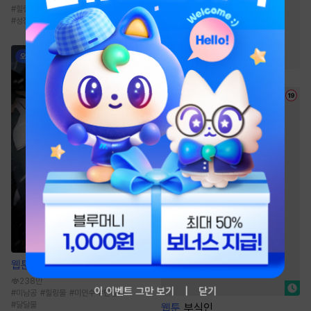
#
힐링물
#
퓨전판타지
#
영지물
#
시스템
#
서양풍
#
성장물
#
성장물
#
오피스물
#
직진녀
#
트라우마
#
현대물
웹툰
나쁜 친구
238만
이 이벤트 그만 보기
닫기
#
미남공
#
힐링물
#
미인수
#
단정수
#
달달물
웹툰
부식인