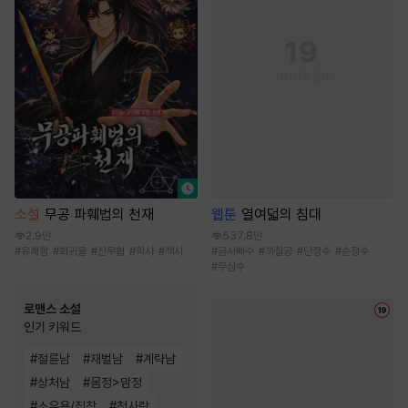
웹툰
열여덟의 침대
소설
무공 파훼법의 천재
537.8만
2.9만
#
금사빠수
#
까칠공
#
단정수
#
순정수
#
유쾌함
#
회귀물
#
신무협
#
학사
#
책사
#
무심수
로맨스 소설
인기 키워드
#
절륜남
#
재벌남
#
계략남
#
상처남
#
몸정>맘정
#
소유욕/집착
#
첫사랑