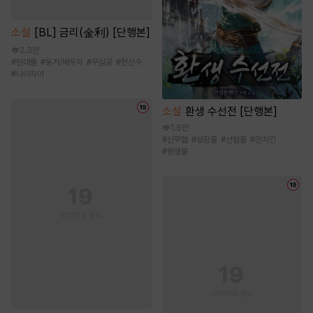
소설
[BL] 금리(金利) [단행본]
2.3만
#
현대물
#
동거/배우자
#
무심공
#
헌신수
#
나이차이
소설
환생 수선전 [단행본]
1.6만
#
신무협
#
성장물
#
선협물
#
먼치킨
#
환생물