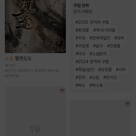
무협 만화
인기 키워드
#
2025 정액제 무협
#
환생물
#
역사/시대물
#
우정
#
천하제일인
#
정파
#
무림맹
#
살수
#
전쟁물
#
마교
#
소설원작
소설
팔면도도
#
2024 정액제 무협
12만
#
죽음/살인
#
성장물
#
사파
#
먼치킨
#
검객/무사
#
비장함
#
복수물
#
전통무협
#
천마
#
소림
#
먼치킨
#
복수
#
복수물