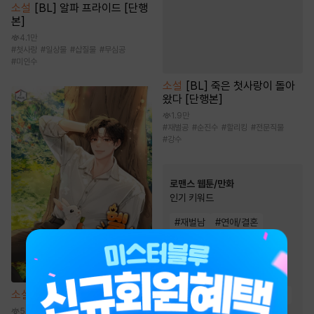
소설
[BL] 알파 프라이드 [단행
본]
4.1만
#
첫사랑
#
일상물
#
삽질물
#
무심공
#
미인수
소설
[BL] 죽은 첫사랑이 돌아
왔다 [단행본]
1.9만
#
재벌공
#
순진수
#
할리킹
#
전문직물
#
강수
로맨스 웹툰/만화
인기 키워드
#
재벌남
#
연애/결혼
#
재회물
#
능글남
#
역사/시대물
#
첫사랑
#
친구
#
계약관계
#
동거
소설
헬 난이도에서 쉴게요
#
짝사랑
#
까칠남
#
힐링물
5.1만
#
다정남
#
친구>연인