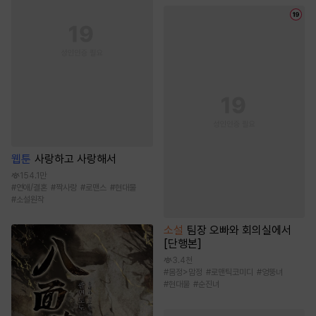
웹툰
사랑하고 사랑해서
154.1만
#
연애/결혼
#
짝사랑
#
로맨스
#
현대물
#
소설원작
소설
팀장 오빠와 회의실에서
[단행본]
3.4천
#
몸정>맘정
#
로맨틱코미디
#
엉뚱녀
#
현대물
#
순진녀