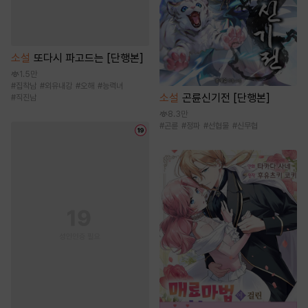
소설
또다시 파고드는 [단행본]
1.5만
#
집착남
#
외유내강
#
오해
#
능력녀
소설
곤륜신기전 [단행본]
#
직진남
8.3만
#
곤륜
#
정파
#
선협물
#
신무협