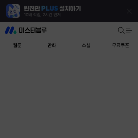
웹툰
만화
소설
무료쿠폰