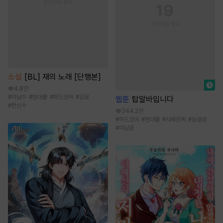
소설
[BL] 재의 노래 [단행본]
4.8만
#
미남수
#
현대물
#
하드코어
#
강공
웹툰
탑알바입니다
#
헌신수
344.2만
#
하드코어
#
현대물
#
사제관계
#
능글공
#
미남공