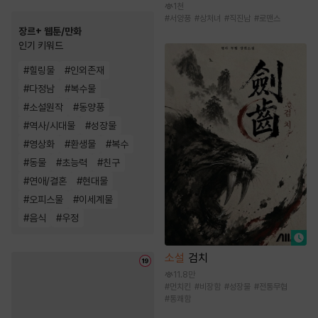
1천
#
서양풍
#
상처녀
#
직진남
#
로맨스
장르+ 웹툰/만화
인기 키워드
#
힐링물
#
인외존재
#
다정남
#
복수물
#
소설원작
#
동양풍
#
역사/시대물
#
성장물
#
영상화
#
환생물
#
복수
#
동물
#
초능력
#
친구
#
연애/결혼
#
현대물
#
오피스물
#
이세계물
#
음식
#
우정
소설
검치
11.8만
#
먼치킨
#
비장함
#
성장물
#
전통무협
#
통쾌함