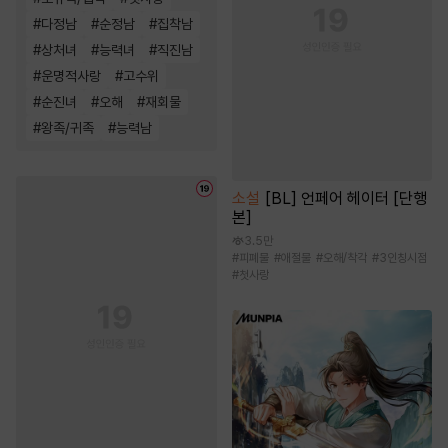
#
다정남
#
순정남
#
집착남
#
상처녀
#
능력녀
#
직진남
#
운명적사랑
#
고수위
#
순진녀
#
오해
#
재회물
#
왕족/귀족
#
능력남
소설
[BL] 언페어 헤이터 [단행
본]
3.5만
#
피폐물
#
애절물
#
오해/착각
#
3인칭시점
#
첫사랑