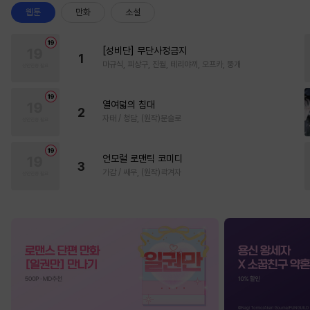
웹툰
만화
소설
[성비단] 무단사정금지
1
마규식, 피상구, 진월, 테리야끼, 오프카, 뚱개
열여덟의 침대
2
자태 / 청담, (원작)문슬로
언모럴 로맨틱 코미디
3
가감 / 쌔우, (원작)곽겨자