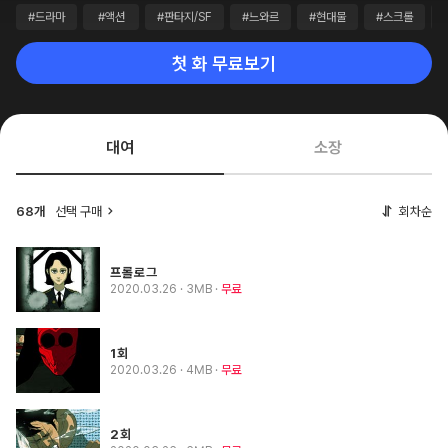
#드라마
#액션
#판타지/SF
#느와르
#현대물
#스크롤
첫 화 무료보기
대여
소장
68개
선택 구매
회차순
프롤로그
2020.03.26
· 3MB
무료
1회
2020.03.26
· 4MB
무료
2회