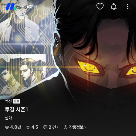
웹툰
액션
루갈 시즌1
릴매
4.8만
4.5
2 건
작품정보