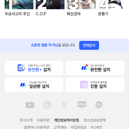
무공서고의 주인
C.O.P
화산권마
광룡기
소중한 웹툰 작가님
을 모십니다.
연재문의
10배 적립, 2시간 먼저
원스토어에서
완전판+
설치
완전판 설치
Google Play에서
무협만화 플랫폼
일반판 설치
강툰 설치
회사소개
이용약관
개인정보처리방침
청소년보호정책
블루머니이용약관
고객센터
사업자정보
PC버전