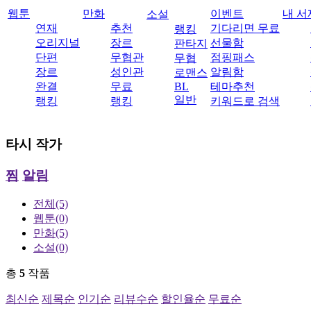
웹툰
만화
이벤트
내 서
소설
연재
추천
기다리면 무료
랭킹
오리지널
장르
선물함
판타지
단편
무협관
점핑패스
무협
장르
성인관
알림함
로맨스
완결
무료
BL
테마추천
일반
랭킹
랭킹
키워드로 검색
타시
작가
찜
알림
전체
(5)
웹툰
(0)
만화
(5)
소설
(0)
총
5
작품
최신순
제목순
인기순
리뷰수순
할인율순
무료순