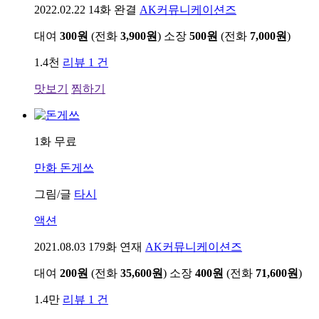
2022.02.22
14화 완결
AK커뮤니케이션즈
대여
300원
(전화
3,900원
)
소장
500원
(전화
7,000원
)
1.4천
리뷰 1 건
맛보기
찜하기
1화 무료
만화
돈게쓰
그림/글
타시
액션
2021.08.03
179화 연재
AK커뮤니케이션즈
대여
200원
(전화
35,600원
)
소장
400원
(전화
71,600원
)
1.4만
리뷰 1 건