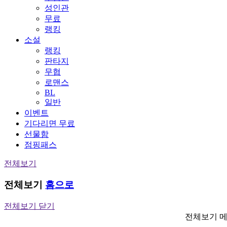
성인관
무료
랭킹
소설
랭킹
판타지
무협
로맨스
BL
일반
이벤트
기다리면 무료
선물함
점핑패스
전체보기
전체보기
홈으로
전체보기 닫기
전체보기 