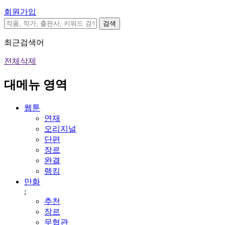
회원가입
검색
최근검색어
전체삭제
대메뉴 영역
웹툰
연재
오리지널
단편
장르
완결
랭킹
만화
;
추천
장르
무협관