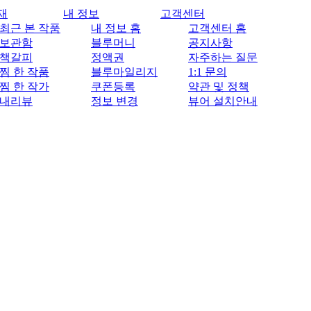
재
내 정보
고객센터
최근 본 작품
내 정보 홈
고객센터 홈
보관함
블루머니
공지사항
책갈피
정액권
자주하는 질문
찜 한 작품
블루마일리지
1:1 문의
찜 한 작가
쿠폰등록
약관 및 정책
내리뷰
정보 변경
뷰어 설치안내