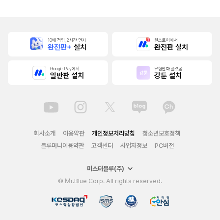
10배 적립, 2시간 먼저
원스토어에서
완전판+
설치
완전판 설치
Google Play에서
무협만화 플랫폼
일반판 설치
강툰 설치
회사소개
이용약관
개인정보처리방침
청소년보호정책
블루머니이용약관
고객센터
사업자정보
PC버전
미스터블루(주)
© Mr.Blue Corp. All rights reserved.