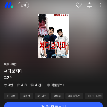
만화
액션 · 완결
쳐다보지마
고행석
3만
4.8
4 건
작품정보
#드라마
#액션
#느와르
#복수
#죽음/살인
#5천~1만원