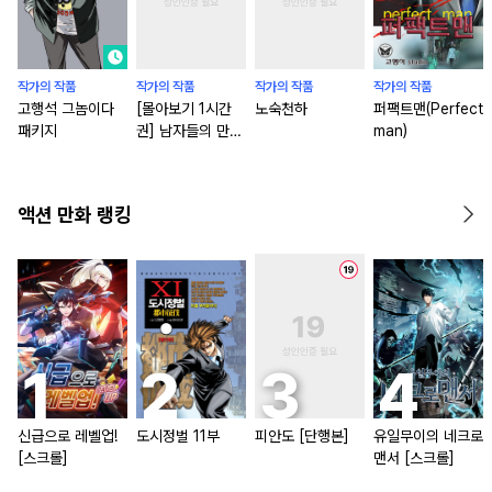
작가의 작품
작가의 작품
작가의 작품
작가의 작품
고행석 그놈이다
[몰아보기 1시간
노숙천하
퍼팩트맨(Perfect
패키지
권] 남자들의 만화
man)
다 : 제1막 승부사
들
액션 만화 랭킹
신급으로 레벨업!
도시정벌 11부
피안도 [단행본]
유일무이의 네크로
[스크롤]
맨서 [스크롤]