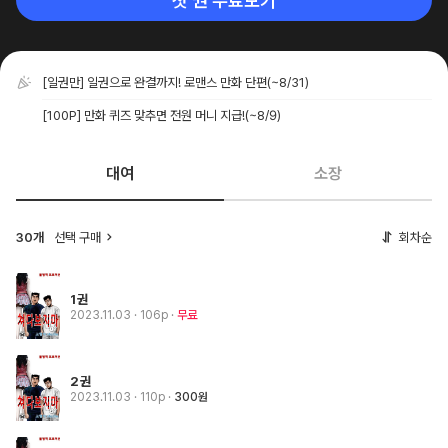
첫 권 무료보기
[일권만] 일권으로 완결까지! 로맨스 만화 단편
(~8/31)
[100P] 만화 퀴즈 맞추면 전원 머니 지급!
(~8/9)
대여
소장
30개
선택 구매
회차순
1권
2023.11.03
· 106p
무료
2권
2023.11.03
· 110p
300원