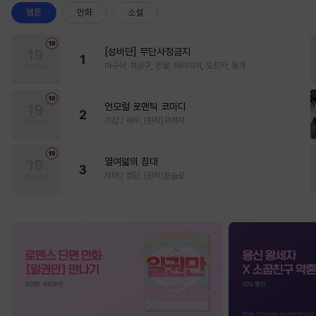
웹툰
만화
소설
[성비단] 무단사정금지
1
마규식, 피상구, 진월, 테리야끼, 오프카, 뚱개
언모럴 로맨틱 코미디
2
가감 / 쌔우, (원작)곽겨자
열여덟의 침대
3
자태 / 청담, (원작)문슬로