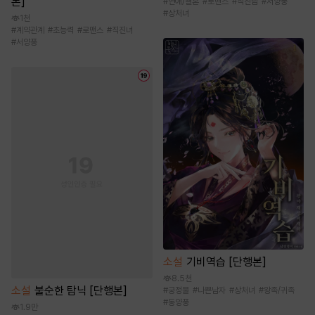
본]
#
연애/결혼
#
로맨스
#
직진남
#
서양풍
#
상처녀
1천
#
계약관계
#
초능력
#
로맨스
#
직진녀
#
서양풍
소설
기비역습 [단행본]
8.5천
소설
불순한 탐닉 [단행본]
#
궁정물
#
나쁜남자
#
상처녀
#
왕족/귀족
#
동양풍
1.9만