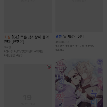
웹툰
열여덟의 침대
소설
[BL] 죽은 첫사랑이 돌아
왔다 [단행본]
538.9만
#
순정수
#
능력수
#
현대물
#
짝사랑
2만
#
후회공
#
첫사랑
#
빙의/영혼체인지
#
재회물
#
사랑꾼공
#
질투