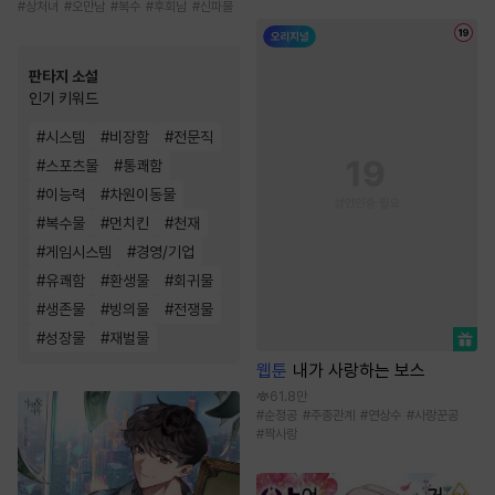
#
상처녀
#
오만남
#
복수
#
후회남
#
신파물
판타지 소설
인기 키워드
#
시스템
#
비장함
#
전문직
#
스포츠물
#
통쾌함
#
이능력
#
차원이동물
#
복수물
#
먼치킨
#
천재
#
게임시스템
#
경영/기업
#
유쾌함
#
환생물
#
회귀물
#
생존물
#
빙의물
#
전쟁물
#
성장물
#
재벌물
웹툰
내가 사랑하는 보스
61.8만
#
순정공
#
주종관계
#
연상수
#
사랑꾼공
#
짝사랑