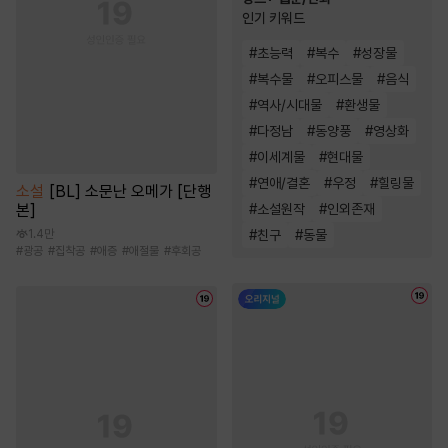
인기 키워드
#
초능력
#
복수
#
성장물
#
복수물
#
오피스물
#
음식
#
역사/시대물
#
환생물
#
다정남
#
동양풍
#
영상화
#
이세계물
#
현대물
#
연애/결혼
#
우정
#
힐링물
소설
[BL] 소문난 오메가 [단행
본]
#
소설원작
#
인외존재
1.4만
#
친구
#
동물
#
광공
#
집착공
#
애증
#
애절물
#
후회공