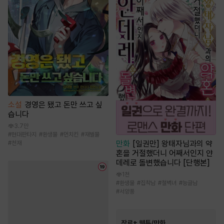
소설
경영은 됐고 돈만 쓰고 싶
습니다
3.7만
#
현대판타지
#
환생물
#
먼치킨
#
재벌물
만화
[일권만] 왕태자님과의 약
#
천재
혼을 거절했더니 어째서인지 얀
데레로 돌변했습니다 [단행본]
1천
#
환생물
#
집착남
#
철벽녀
#
능글남
#
서양풍
장르+ 웹툰/만화