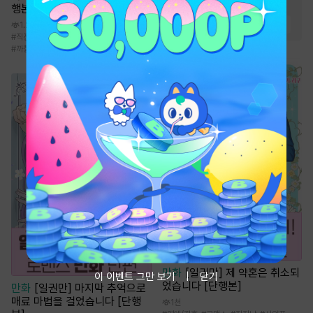
#
소유욕/집착
#
상처녀
행본]
#
다정남
#
능력남
#
직진남
1.2천
#
직진녀
#
다정남
#
초능력
#
계약관계
#
까칠남
만화
[일권만] 제 약혼은 취소되
이 이벤트 그만 보기
닫기
었습니다 [단행본]
만화
[일권만] 마지막 추억으로
매료 마법을 걸었습니다 [단행
1천