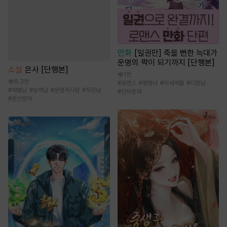
만화
[일권만] 죽을 뻔한 늑대가
운명의 짝이 되기까지 [단행본]
소설
은사 [단행본]
1천
8.3천
#
로맨스
#
평범녀
#
이세계물
#
다정남
#
재벌남
#
능력남
#
운명적사랑
#
직진남
#
인외존재
#
권선징악