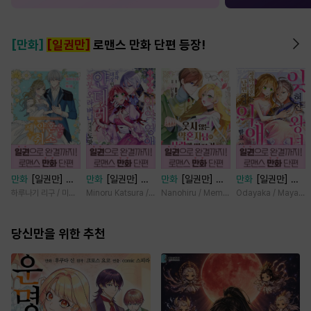
[만화]
[일권만]
로맨스 만화 단편 등장!
만화
[일권만] 제
만화
[일권만] 기
만화
[일권만] 웃
만화
[일권만] 잊
약혼은 취소되었습
억상실 악역 영애
지 않는 약혼자님
혀진 왕녀지만 정
하루나기 리구 / 미즈메
Minoru Katsura / Mizune
Nanohiru / Memeko
Odayaka / Maya Ko
니다 [단행본]
는 공략 대상인 얀
이 사랑에 빠진 건
략결혼 한 남편에
데레 의붓 오라버
변장한 저인 것 같
게 익애받고 있습
당신만을 위한 추천
니에게서 도망칠
습니다 [단행본]
니다 [단행본]
수가 없다 [단행
본]