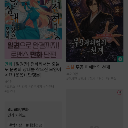
만화
[일권만] 전하께서는 오늘
소설
무공 파훼법의 천재
도 운명의 상대를 찾으신 모양이
2.9만
네요 (웃음) [단행본]
#
먼치킨
#
책사
#
학사
#
천마
#
신무협
1천
#
로맨스
#
서양풍
#
명문세가
#
직진녀
#
능력녀
BL 웹툰/만화
인기 키워드
#
짝사랑
#
대형견공