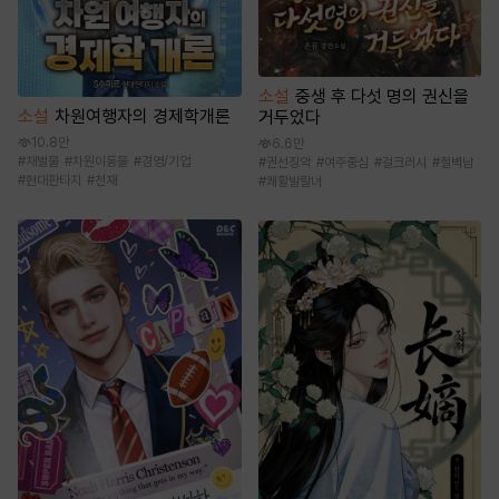
소설
중생 후 다섯 명의 권신을
소설
차원여행자의 경제학개론
거두었다
10.8만
6.6만
#
재벌물
#
차원이동물
#
경영/기업
#
권선징악
#
여주중심
#
걸크러시
#
철벽남
#
현대판타지
#
천재
#
쾌활발랄녀