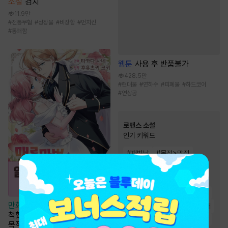
소설
검치
11.9만
#
전통무협
#
성장물
#
비장함
#
먼치킨
#
통쾌함
웹툰
사용 후 반품불가
428.5만
#
현대물
#
연하수
#
피폐물
#
하드코어
#
연상공
로맨스 소설
인기 키워드
#
재벌남
#
몸정>맘정
#
재회물
#
계략남
#
운명적사랑
#
고수위
#
순진녀
#
순정남
#
첫사랑
만화
[일권만] 매료 마법에 걸린
#
왕족/귀족
#
능력녀
#
오해
척했더니 냉담했던 약혼자가 맹
#
집착남
#
상처남
#
절륜남
목적인 사랑꾼이 되었습니다 [단