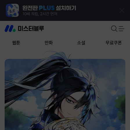
웹툰
만화
소설
무료쿠폰