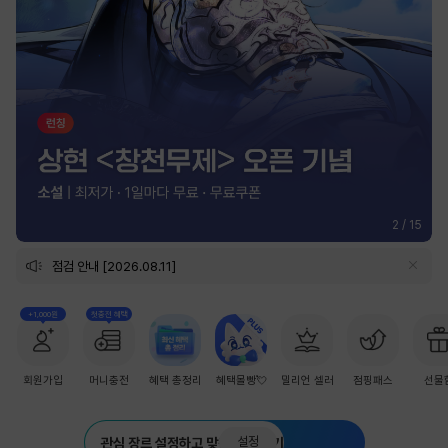
2
/
15
점검 안내 [2026.08.11]
+1,000원
첫충전 혜택
회원가입
머니충전
혜택 총정리
혜택몰빵💘
밀리언 셀러
점핑패스
선물
설정
관심 장르 설정하고 맞춤 추천 받기