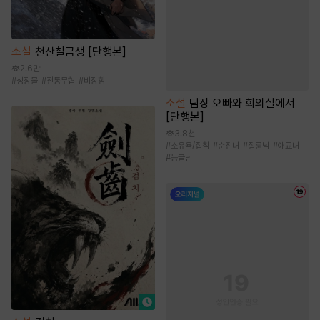
소설
천산칠금생 [단행본]
2.6만
#
성장물
#
전통무협
#
비장함
소설
팀장 오빠와 회의실에서
[단행본]
3.8천
#
소유욕/집착
#
순진녀
#
절륜남
#
애교녀
#
능글남