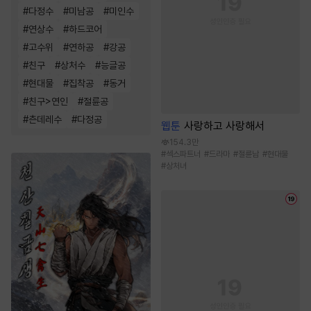
#
다정수
#
미남공
#
미인수
#
연상수
#
하드코어
#
고수위
#
연하공
#
강공
#
친구
#
상처수
#
능글공
#
현대물
#
집착공
#
동거
#
친구>연인
#
절륜공
#
츤데레수
#
다정공
웹툰
사랑하고 사랑해서
154.3만
#
섹스파트너
#
드라마
#
절륜남
#
현대물
#
상처녀