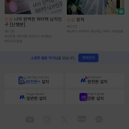
소설
나의 완벽한 쿼터백 남자친
소설
장적
구 [단행본]
22만
#
능력녀
#
계략녀
#
능력남
#
복수
#
궁정물
1.1천
#
성장물
#
현대물
#
순진녀
#
재벌남
#
외국인/혼혈
연재문의
소중한 웹툰 작가님
을 모십니다.
10배 적립, 2시간 먼저
원스토어에서
완전판+
설치
완전판 설치
Google Play에서
무협만화 플랫폼
일반판 설치
강툰 설치