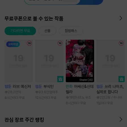
무료쿠폰으로 볼 수 있는 작품
기다리면 무료
선물
점핑패스
웹툰
러브 메신저
웹툰
부식인
만화
어쌔신&신데
웹툰
쓰리 나이츠,
렐라
실제로 합니다
28.2만
딱
93.8만
임애주
18만
나츠노 유조
2만
고토 / 두나래
8시간마다 무료
12시간마다 무료
6시간마다 무료
1일마다 무료
관심 장르 주간 랭킹