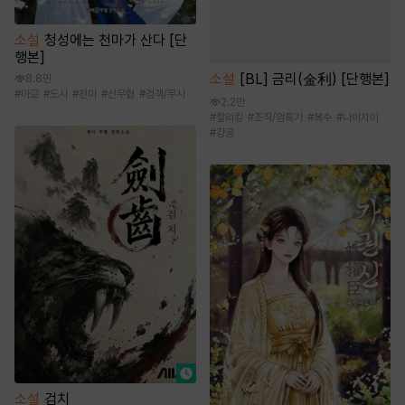
소설
청성에는 천마가 산다 [단
행본]
소설
[BL] 금리(金利) [단행본]
8.8만
#
마교
#
도사
#
천마
#
신무협
#
검객/무사
2.2만
#
할리킹
#
조직/암흑가
#
복수
#
나이차이
#
강공
소설
검치