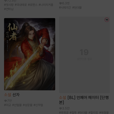
72.5만
6.3천
#
첫사랑
#
국내에로
#
로맨스
#
나이차커플
#
사제지간
#
현대물
#
연하남
소설
선자
소설
[BL] 언페어 헤이터 [단행
7만
본]
#
마교
#
선협물
#
성장물
#
신무협
3.5만
#
후회공
#
질투
#
현대물
#
할리킹
#
애절물