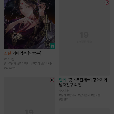
소설
기비역습 [단행본]
7.8천
#
나쁜남자
#
권선징악
#
전문직
#
츤데레남
#
갑을관계
만화
[굿즈특전세트] 강아지과
남자친구 외전
2.8천
#
동거
#
판타지
#
인외존재
#
현대물
#
동인지