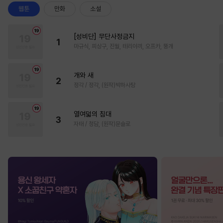
웹툰
만화
소설
[성비단] 무단사정금지
1
마규식, 피상구, 진월, 테리야끼, 오프카, 뚱개
개와 새
2
정각 / 정각, (원작)박하사탕
열여덟의 침대
3
자태 / 청담, (원작)문슬로