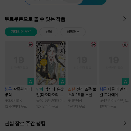
무료쿠폰으로 볼 수 있는 작품
기다리면 무료
선물
점핑패스
웹툰
잘못된 연애
만화
약사의 혼잣
소설
전직 조폭 보
웹툰
나를 파멸시
방식
말(마오마오의 후
스의 19금 소설 속
킬 그대에게
궁 수수께끼 풀이
가정부 빙의기
2.6만
SIK
16.9만
쿠라타 미노지 / 휴우가 나츠
1천
당성
4천
카야 / 점면, (
수첩)
12시간마다 무료
12시간마다 무료
1일마다 무료
1일마다 무료
관심 장르 주간 랭킹