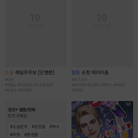
소설
해일주의보 [단행본]
웹툰
순정 테러리즘
1천
57.3만
#
재벌남
#
사차원남
#
소유욕/집착
#
삼각관계
#
드라마
#
연하수
#
후회공
#
순정남
#
짝사랑녀
#
문란공
장르+ 웹툰/만화
인기 키워드
#
소설원작
#
성장물
#
복수
#
우정
#
환생물