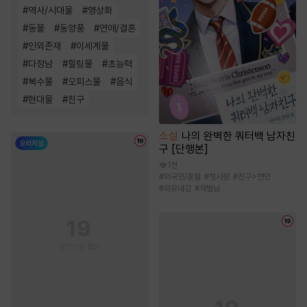
#
역사/시대물
#
영상화
#
동물
#
동양풍
#
연애/결혼
#
인외존재
#
이세계물
#
다정남
#
힐링물
#
초능력
#
복수물
#
오피스물
#
음식
#
현대물
#
친구
소설
나의 완벽한 쿼터백 남자친
구 [단행본]
1천
#
외국인/혼혈
#
첫사랑
#
친구>연인
#
외유내강
#
재벌남