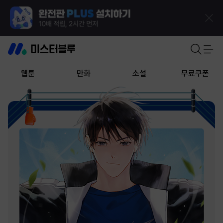
웹툰
만화
소설
무료쿠폰