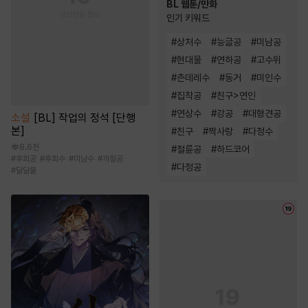
BL 웹툰/만화
인기 키워드
#
상처수
#
능글공
#
미남공
#
현대물
#
연하공
#
고수위
#
츤데레수
#
동거
#
미인수
#
집착공
#
친구>연인
#
연상수
#
강공
#
대형견공
소설
[BL] 작업의 정석 [단행
본]
#
친구
#
짝사랑
#
다정수
8.6천
#
절륜공
#
하드코어
#
후회공
#
후회수
#
미남수
#
까칠공
#
다정공
#
달달물