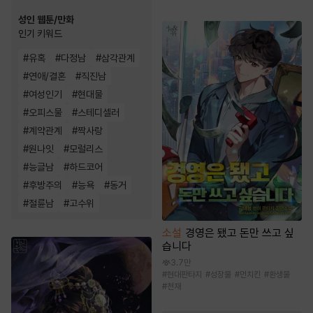
성인 웹툰/만화
인기 키워드
#
유혹
#
다정남
#
삼각관계
#
연애/결혼
#
직진남
#
여성인기
#
현대물
#
오피스물
#
스테디셀러
#
계약관계
#
짝사랑
#
원나잇
#
모럴리스
#
능글남
#
하드코어
#
후방주의
#
능욕
#
동거
#
절륜남
#
고수위
소설
경영은 됐고 돈만 쓰고 싶
습니다
3.7만
#
현대판타지
#
성장물
#
먼치킨
#
환생물
#
천재