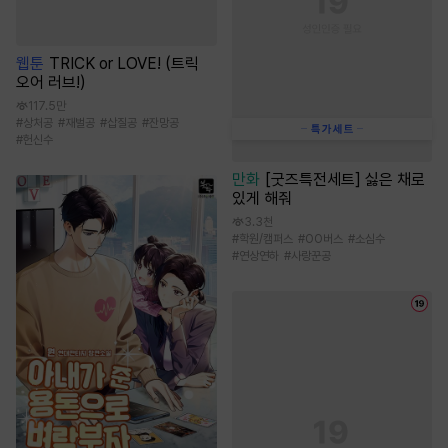
웹툰
TRICK or LOVE! (트릭
오어 러브!)
117.5만
#
상처공
#
재벌공
#
삽질공
#
잔망공
#
헌신수
만화
[굿즈특전세트] 싫은 채로
있게 해줘
3.3천
#
학원/캠퍼스
#
OO버스
#
소심수
#
연상연하
#
사랑꾼공