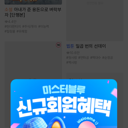
소설
아내가 준 용돈으로 벼락부
자 [단행본]
4.4만
#
현대판타지
#
주식/투자
#
이능력
#
힐링물
#
유쾌함
웹툰
일곱 번의 선데이
10.6만
#
첫사랑
#
연하공
#
떡대수
#
순정공
#
짝사랑
BL 소설
인기 키워드
#
단정수
#
3인칭시점
#
상처수
#
다정수
#
강공
#
절륜공
#
오해/착각
#
미인수
#
순정공
#
사랑꾼공
#
첫사랑