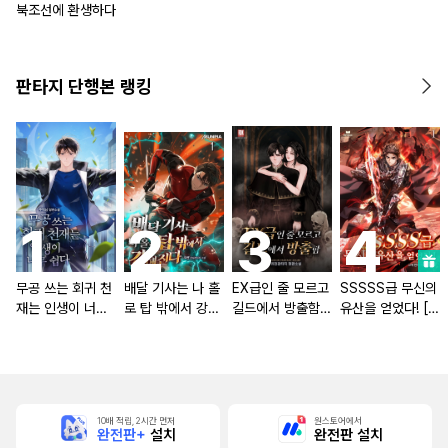
북조선에 환생하다
판타지 단행본 랭킹
무공 쓰는 회귀 천
배달 기사는 나 홀
EX급인 줄 모르고
SSSSS급 무신의
재는 인생이 너무
로 탑 밖에서 강해
길드에서 방출함
유산을 얻었다! [단
쉽다 [단행본]
진다 [단행본]
[단행본]
행본]
10배 적립, 2시간 먼저
원스토어에서
완전판+
설치
완전판 설치