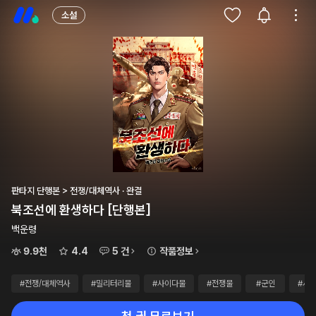
소설
판타지 단행본 > 전쟁/대체역사 · 완결
북조선에 환생하다 [단행본]
백운령
9.9천
4.4
5 건
작품정보
#전쟁/대체역사
#밀리터리물
#사이다물
#전쟁물
#군인
#시