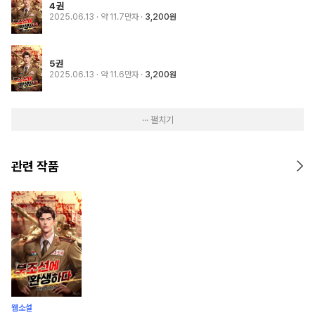
4권
2025.06.13
· 약 11.7만자
3,200원
5권
2025.06.13
· 약 11.6만자
3,200원
··· 펼치기
관련 작품
웹소설