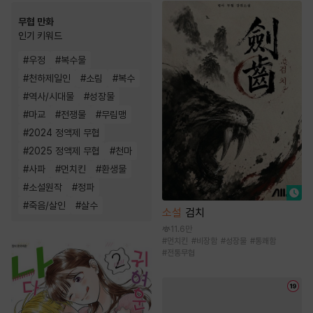
무협 만화
인기 키워드
#
우정
#
복수물
#
천하제일인
#
소림
#
복수
#
역사/시대물
#
성장물
#
마교
#
전쟁물
#
무림맹
#
2024 정액제 무협
#
2025 정액제 무협
#
천마
#
사파
#
먼치킨
#
환생물
#
소설원작
#
정파
#
죽음/살인
#
살수
소설
검치
11.6만
#
먼치킨
#
비장함
#
성장물
#
통쾌함
#
전통무협