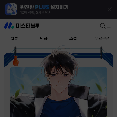
웹툰
만화
소설
무료쿠폰