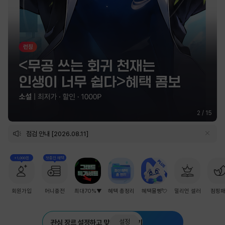
2
/
15
점검 안내 [2026.08.11]
+1,000원
첫충전 혜택
회원가입
머니충전
최대70%▼
혜택 총정리
혜택몰빵💘
밀리언 셀러
점핑
설정
관심 장르 설정하고 맞춤 추천 받기