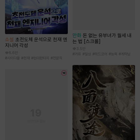
만화
돈 없는 유부녀가 월세 내
소설
초전도체 운석으로 천재 엔
는 법 [스크롤]
지니어 각성
3.5만
6.6만
#
거유
#
일상
#
하드코어
#
능욕
#
계략남
#
사이다물
#
천재
#
현대판타지
#
전문직