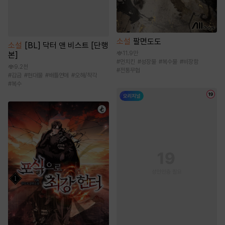
소설
팔면도도
소설
[BL] 닥터 앤 비스트 [단행
11.9만
본]
#
먼치킨
#
성장물
#
복수물
#
비장함
9.2천
#
전통무협
#
감금
#
현대물
#
배틀연애
#
오해/착각
#
복수