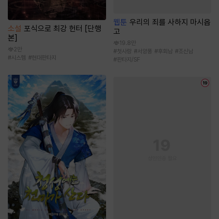
웹툰
우리의 죄를 사하지 마시옵
소설
포식으로 최강 헌터 [단행
고
본]
19.8만
2만
#
첫사랑
#
서양풍
#
후회남
#
조신남
#
시스템
#
현대판타지
#
판타지/SF