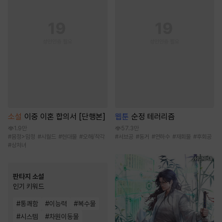
소설
이중 이혼 합의서 [단행본]
웹툰
순정 테러리즘
1.9만
57.3만
#
몸정>맘정
#
시월드
#
현대물
#
오해/착각
#
서브공
#
동거
#
연하수
#
재회물
#
후회공
#
상처녀
판타지 소설
인기 키워드
#
통쾌함
#
이능력
#
복수물
#
시스템
#
차원이동물