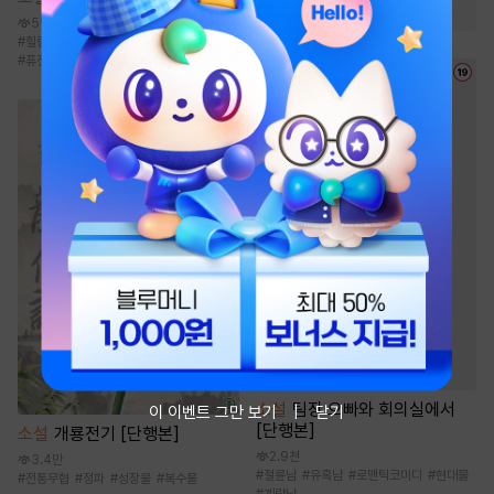
#
동양풍
5만
#
힐링물
#
영지물
#
시스템
#
성장물
#
퓨전판타지
소설
팀장 오빠와 회의실에서
이 이벤트 그만 보기
닫기
[단행본]
소설
개룡전기 [단행본]
2.9천
3.4만
#
절륜남
#
유혹남
#
로맨틱코미디
#
현대물
#
전통무협
#
정파
#
성장물
#
복수물
#
계략남