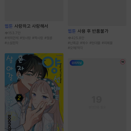
웹툰
사랑하고 사랑해서
웹툰
사용 후 반품불가
153.7만
#
계약관계
#
첫사랑
#
짝사랑
#
절륜
425.8만
#
소설원작
#
난폭공
#
복수
#
현대물
#
피폐물
#
오해/착각