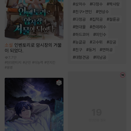
#
상처수
#
다정수
#
짝사랑
#
친구>연인
#
연상수
#
다정공
#
집착공
#
절륜공
#
현대물
#
츤데레수
#
하드코어
#
미인수
#
능글공
#
고수위
#
강공
소설
인벤토리로 암시장의 거물
#
친구
#
동거
#
연하공
이 되었다.
#
대형견공
#
미남공
7.7만
#
현대판타지
#
군인
#
이능력
#
먼치킨
#
용병