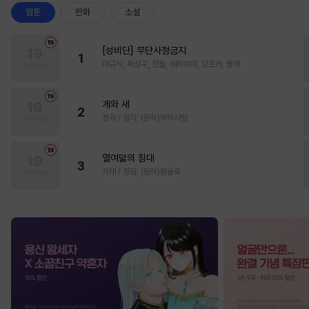
웹툰
만화
소설
[성비단] 무단사정금지
1
마규식, 피상구, 진월, 테리야끼, 오프카, 뚱개
개와 새
2
정각 / 정각, (원작)박하사탕
열여덟의 침대
3
자태 / 청담, (원작)문슬로