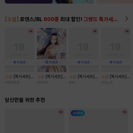
[소설]
로맨스/BL
600종
최대 할인!
그랜드 특가세트
▶
소설
[특가세트]
소설
[특가세트]
소설
[특가세트]
소설
[특가세트]
붉은 꽃은 대공의
환희기 [단행본]
쿼터백의 터치다운
나의 조폭 아저씨
아일리파로
석두여수
문희
이프노즈
심장을 겨눈다 [단
[단행본]
[단행본]
행본]
당신만을 위한 추천