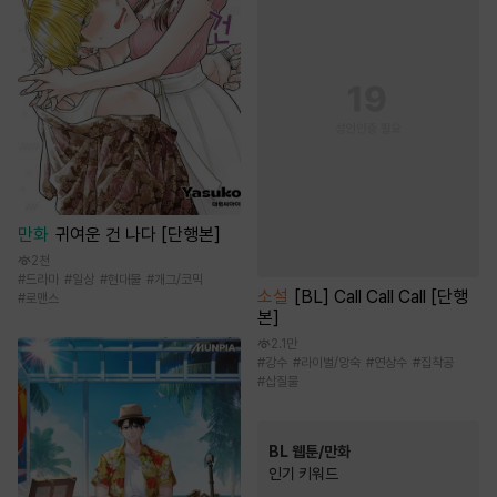
만화
귀여운 건 나다 [단행본]
2천
#
드라마
#
일상
#
현대물
#
개그/코믹
소설
[BL] Call Call Call [단행
#
로맨스
본]
2.1만
#
강수
#
라이벌/앙숙
#
연상수
#
집착공
#
삽질물
BL 웹툰/만화
인기 키워드