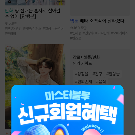
만화
양 선배는 혼자서 살아갈
수 없어 [단행본]
웹툰
베타 소백작이 달라졌다
5.9천
160.5만
#
친구>연인
#
학원/캠퍼스
#
일상
#
능력녀
#
연하공
#
연상수
#
다각관계
#
오메가버스
#
드라마
#
벤츠공
장르+ 웹툰/만화
인기 키워드
#
성장물
#
친구
#
힐링물
#
인외존재
#
음식
#
이세계물
#
소설원작
#
현대물
#
역사/시대물
#
연애/결혼
#
동물
#
우정
#
초능력
#
다정남
#
복수
#
복수물
#
영상화
#
오피스물
#
환생물
소설
헬 난이도에서 쉴게요