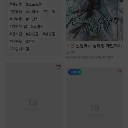
#
회귀물
#
스포츠물
#
전쟁물
#
빙의물
#
전문직
#
재벌물
#
비장함
#
경영/기업
#
유쾌함
#
먼치킨
#
환생물
#
성장물
#
생존물
#
천재
소설
선협에서 상태창 개발하기
#
게임시스템
7만
#
성장물
#
선협물
#
신무협
#
먼치킨