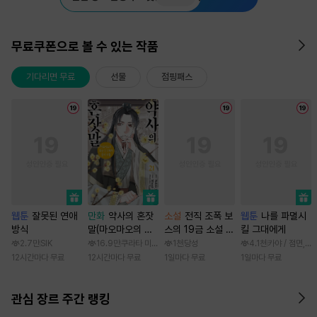
무료쿠폰으로 볼 수 있는 작품
기다리면 무료
선물
점핑패스
웹툰
잘못된 연애
만화
약사의 혼잣
소설
전직 조폭 보
웹툰
나를 파멸시
방식
말(마오마오의 후
스의 19금 소설 속
킬 그대에게
궁 수수께끼 풀이
가정부 빙의기
2.7만
SIK
16.9만
쿠라타 미노지 / 휴우가 나츠
1천
당성
4.1천
카야 / 점면, 
수첩)
12시간마다 무료
12시간마다 무료
1일마다 무료
1일마다 무료
관심 장르 주간 랭킹