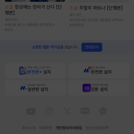
소설
청성에는 천마가 산다 [단
소설
주말의 파트너 [단행본]
행본]
2.4만
8.8만
#
3인칭시점
#
순정공
#
능글공
#
허당수
#
복수물
#
도사
#
통쾌함
#
검객/무사
#
계약관계
#
천마
연재문의
소중한 웹툰 작가님
을 모십니다.
10배 적립, 2시간 먼저
원스토어에서
완전판+
설치
완전판 설치
Google Play에서
무협만화 플랫폼
일반판 설치
강툰 설치
회사소개
이용약관
개인정보처리방침
청소년보호정책