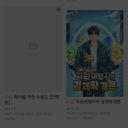
소설
육아를 위한 쇼윈도 [단행
소설
차원여행자의 경제학개론
본]
10.7만
3.2천
#
경영/기업
#
현대판타지
#
재벌물
#
동거
#
육아물
#
몸정>맘정
#
까칠남
#
주식/투자
#
통쾌함
#
능력녀