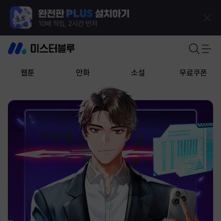
웹툰
만화
소설
무료쿠폰