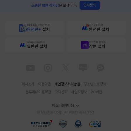
연재문의
소중한 웹툰 작가님
을 모십니다.
10배 적립, 2시간 먼저
원스토어에서
완전판+
설치
완전판 설치
Google Play에서
무협만화 플랫폼
일반판 설치
강툰 설치
회사소개
이용약관
개인정보처리방침
청소년보호정책
블루머니이용약관
고객센터
사업자정보
PC버전
미스터블루(주)
© Mr.Blue Corp. All rights reserved.