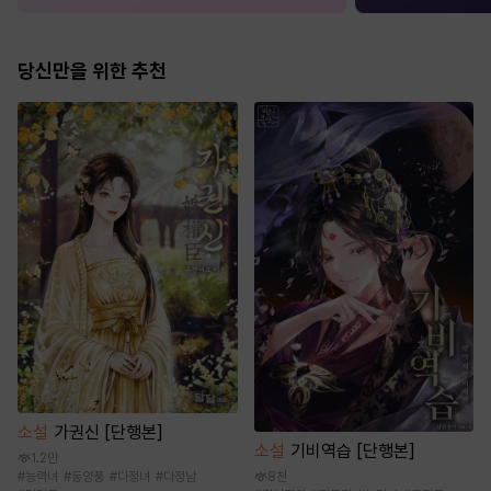
당신만을 위한 추천
소설
가권신 [단행본]
소설
기비역습 [단행본]
1.2만
8천
#
능력녀
#
동양풍
#
다정녀
#
다정남