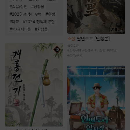
#
죽음/살인
#
성장물
#
2025 정액제 무협
#
우정
#
마교
#
2024 정액제 무협
#
역사/시대물
#
환생물
소설
팔면도도 [단행본]
2.2만
#
전통무협
#
성장물
#
비장함
#
먼치킨
#
검객/무사