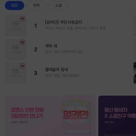
웹툰
만화
소설
[성비단] 무단사정금지
1
마규식, 피상구, 진월, 테리야끼, 오프카, 뚱개
개와 새
2
정각 / 정각, (원작)박하사탕
열여덟의 침대
3
자태 / 청담, (원작)문슬로