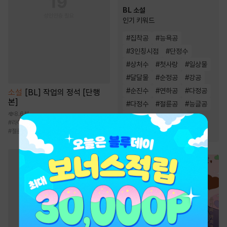
BL 소설
인기 키워드
#
집착공
#
능욕공
#
3인칭시점
#
단정수
#
상처수
#
첫사랑
#
일상물
#
달달물
#
순정공
#
강공
#
순진수
#
연하공
#
다정공
소설
[BL] 작업의 정석 [단행
본]
#
다정수
#
절륜공
#
능글공
8.6천
#
사랑꾼공
#
미인수
#
라이벌/앙숙
#
잔망수
#
미남수
#
후회수
#
오해/착각
#
미인공
#
절륜공