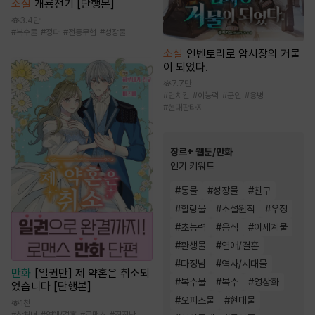
소설
개룡전기 [단행본]
3.4만
#
복수물
#
정파
#
전통무협
#
성장물
소설
인벤토리로 암시장의 거물
이 되었다.
7.7만
#
먼치킨
#
이능력
#
군인
#
용병
#
현대판타지
장르+ 웹툰/만화
인기 키워드
#
동물
#
성장물
#
친구
#
힐링물
#
소설원작
#
우정
#
초능력
#
음식
#
이세계물
#
환생물
#
연애/결혼
#
다정남
#
역사/시대물
만화
[일권만] 제 약혼은 취소되
#
복수물
#
복수
#
영상화
었습니다 [단행본]
#
오피스물
#
현대물
1천
#
상처녀
#
연애/결혼
#
로맨스
#
직진남