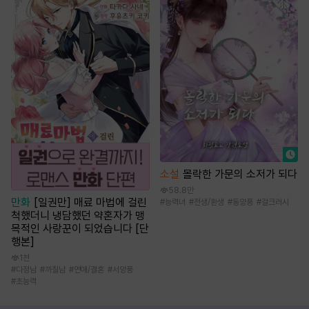
소설
몰락한 가문의 소저가 되다
58.8만
만화
[일권만] 매료 마법에 걸린
#
능력녀
#
전생/환생
#
동양풍
#
걸크러시
척했더니 냉담했던 약혼자가 맹
목적인 사랑꾼이 되었습니다 [단
행본]
1천
#
다정남
#
까칠남
#
연애/결혼
#
서양풍
#
초능력