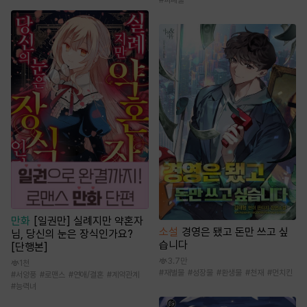
만화
[일권만] 실례지만 약혼자
소설
경영은 됐고 돈만 쓰고 싶
님, 당신의 눈은 장식인가요?
습니다
[단행본]
3.7만
1천
#
재벌물
#
성장물
#
환생물
#
천재
#
먼치킨
#
서양풍
#
로맨스
#
연애/결혼
#
계약관계
#
능력녀