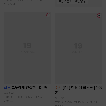
#
인외존재
#
동양풍
#
트라우마
웹툰
모두에게 친절한 너는 왜
소설
[BL] 닥터 앤 비스트 [단행
본]
29.4만
#
미인수
#
얼빠수
#
다정공
#
짝사랑
9.2천
#
집착공
#
능력수
#
오해/착각
#
배틀연애
#
감금
#
피폐물