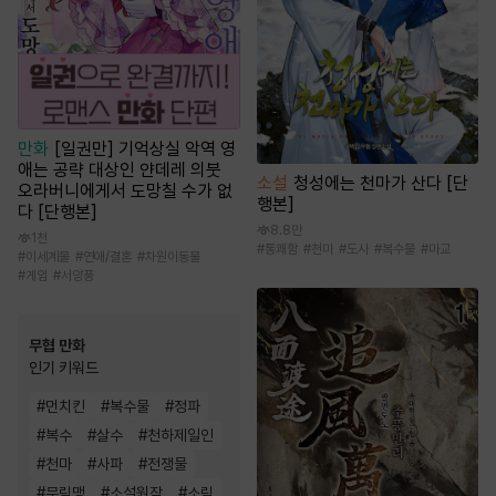
만화
[일권만] 기억상실 악역 영
애는 공략 대상인 얀데레 의붓
소설
청성에는 천마가 산다 [단
오라버니에게서 도망칠 수가 없
행본]
다 [단행본]
8.8만
1천
#
통쾌함
#
천마
#
도사
#
복수물
#
마교
#
이세계물
#
연애/결혼
#
차원이동물
#
게임
#
서양풍
무협 만화
인기 키워드
#
먼치킨
#
복수물
#
정파
#
복수
#
살수
#
천하제일인
#
천마
#
사파
#
전쟁물
#
무림맹
#
소설원작
#
소림