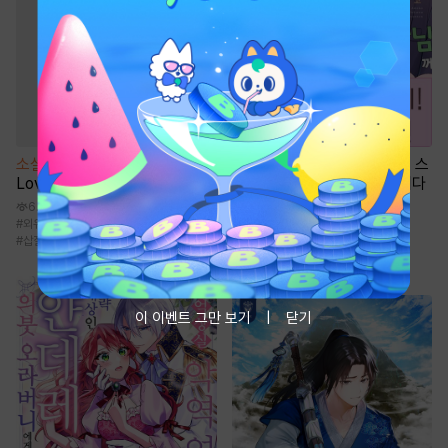
소설
[BL] 트루 러브(True
만화
[일권만] 파혼당했지만, 스
Love) [단행본]
도 부장님께 사랑받고 있습니다
[단행본]
6.8만
#
외유내강수
#
소심수
#
츤데레수
#
능력수
1천
#
삽질물
#
상처녀
#
로맨스
#
현대물
#
다정남
#
오피스물
이 이벤트 그만 보기
닫기