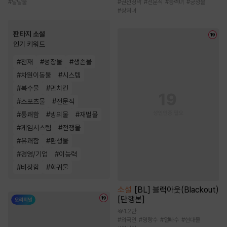
#
권선징악
#
전문직
#
능력녀
#
궁정물
#
달달물
#
상처녀
판타지 소설
인기 키워드
#
천재
#
성장물
#
생존물
#
차원이동물
#
시스템
#
복수물
#
먼치킨
#
스포츠물
#
전문직
#
통쾌함
#
빙의물
#
재벌물
#
게임시스템
#
전쟁물
#
유쾌함
#
환생물
#
경영/기업
#
이능력
#
비장함
#
회귀물
소설
[BL] 블랙아웃(Blackout)
[단행본]
1.2만
#
외국인
#
명랑수
#
얼빠수
#
현대물