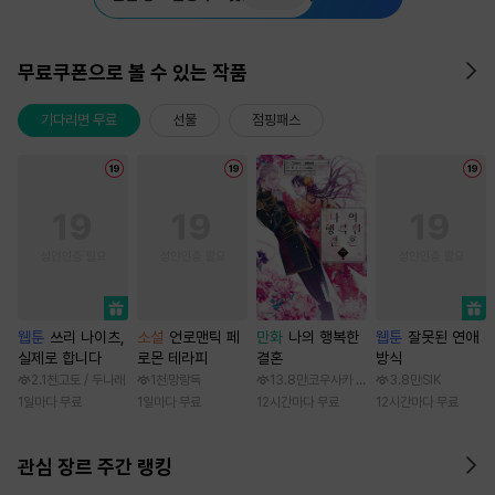
무료쿠폰으로 볼 수 있는 작품
기다리면 무료
선물
점핑패스
웹툰
쓰리 나이츠,
소설
언로맨틱 페
만화
나의 행복한
웹툰
잘못된 연애
실제로 합니다
로몬 테라피
결혼
방식
2.1천
고토 / 두나래
1천
망랑독
13.8만
코우사카 리토 / 아기토기 아쿠미
3.8만
SIK
1일마다 무료
1일마다 무료
12시간마다 무료
12시간마다 무료
관심 장르 주간 랭킹