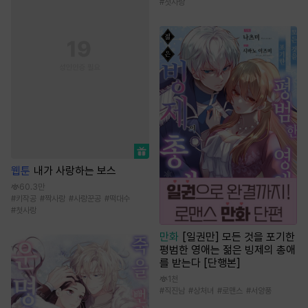
#
첫사랑
웹툰
내가 사랑하는 보스
60.3만
#
키작공
#
짝사랑
#
사랑꾼공
#
떡대수
#
첫사랑
만화
[일권만] 모든 것을 포기한
평범한 영애는 젊은 빙제의 총애
를 받는다 [단행본]
1천
#
직진남
#
상처녀
#
로맨스
#
서양풍