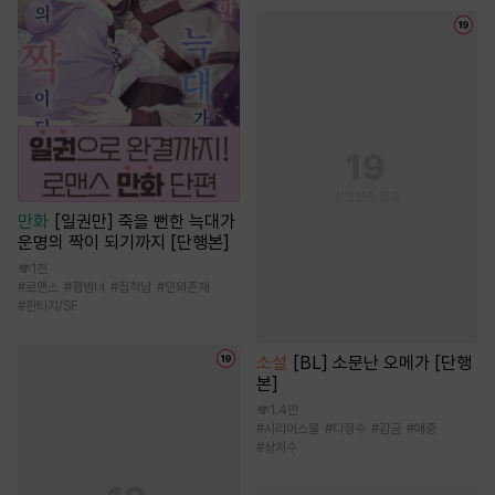
만화
[일권만] 죽을 뻔한 늑대가
운명의 짝이 되기까지 [단행본]
1천
#
로맨스
#
평범녀
#
집착남
#
인외존재
#
판타지/SF
소설
[BL] 소문난 오메가 [단행
본]
1.4만
#
시리어스물
#
다정수
#
감금
#
애증
#
상처수