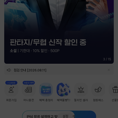
3
/
15
점검 안내 [2026.08.11]
+1,000원
첫충전 혜택
회원가입
머니충전
혜택 총정리
혜택몰빵💘
밀리언 셀러
점핑패스
선물
설정
관심 장르 설정하고 맞춤 추천 받기