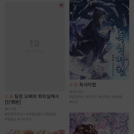
소설
독식마협
18.6만
소설
팀장 오빠와 회의실에서
#
검객/무사
#
먼치킨
#
신무협
#
환생물
[단행본]
#
마교
3.1천
#
로맨틱코미디
#
쾌활발랄녀
#
달달물
#
절륜남
#
나이차이