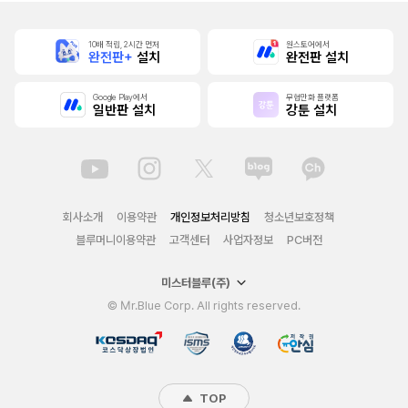
10배 적립, 2시간 먼저
원스토어에서
완전판+
설치
완전판 설치
Google Play에서
무협만화 플랫폼
일반판 설치
강툰 설치
회사소개
이용약관
개인정보처리방침
청소년보호정책
블루머니이용약관
고객센터
사업자정보
PC버전
미스터블루(주)
© Mr.Blue Corp. All rights reserved.
TOP