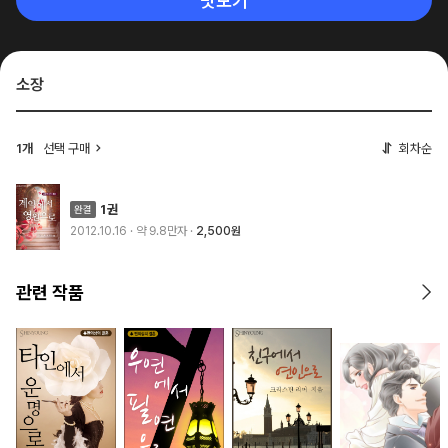
맛보기
소장
1개
선택 구매
회차순
1권
2012.10.16
· 약 9.8만자
2,500원
관련 작품