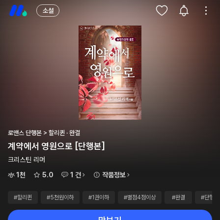
소설
로맨스 단행본 > 할리퀸 · 완결
계약에서 영원으로 [단행본]
크리스틴 리머
1천
5.0
1 건
작품정보
#할리퀸
#5천원이하
#1권이하
#별점4점이상
#완결
#단행본