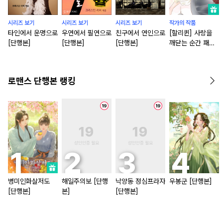
시리즈 보기
시리즈 보기
시리즈 보기
작가의 작품
타인에서 운명으로
우연에서 필연으로
친구에서 연인으로
[할리퀸] 사랑을
[단행본]
[단행본]
[단행본]
깨닫는 순간 패키
지
로맨스 단행본 랭킹
병미인화살저도
해일주의보 [단행
낙양동 정심프라자
우봉군 [단행본]
[단행본]
본]
[단행본]