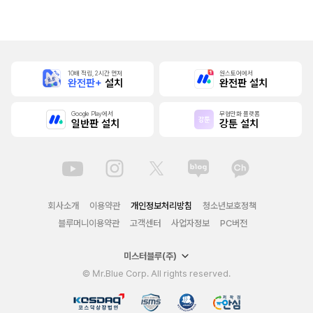
본]
10배 적립, 2시간 먼저
원스토어에서
완전판+
설치
완전판 설치
Google Play에서
무협만화 플랫폼
일반판 설치
강툰 설치
회사소개
이용약관
개인정보처리방침
청소년보호정책
블루머니이용약관
고객센터
사업자정보
PC버전
미스터블루(주)
© Mr.Blue Corp. All rights reserved.