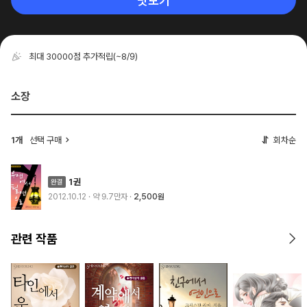
맛보기
최대 30000점 추가적립
(~8/9)
소장
1개
선택 구매
회차순
1권
2012.10.12
· 약 9.7만자
2,500원
관련 작품