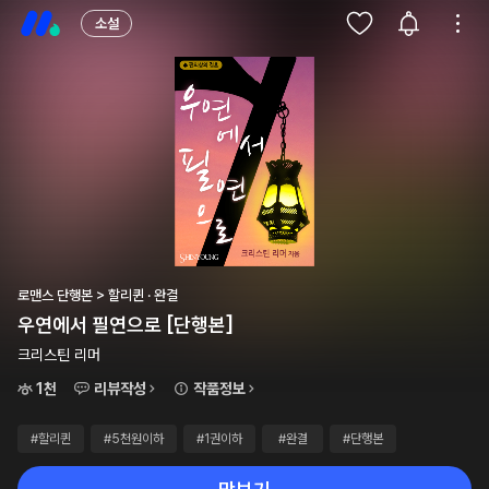
소설
로맨스 단행본 > 할리퀸 · 완결
우연에서 필연으로 [단행본]
크리스틴 리머
1천
리뷰작성
작품정보
#할리퀸
#5천원이하
#1권이하
#완결
#단행본