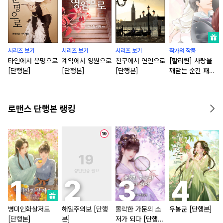
시리즈 보기
시리즈 보기
시리즈 보기
작가의 작품
타인에서 운명으로
계약에서 영원으로
친구에서 연인으로
[할리퀸] 사랑을
[단행본]
[단행본]
[단행본]
깨닫는 순간 패키
지
로맨스 단행본 랭킹
병미인화살저도
해일주의보 [단행
몰락한 가문의 소
우봉군 [단행본]
[단행본]
본]
저가 되다 [단행