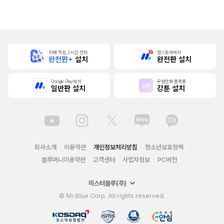
본]
10배 적립, 2시간 먼저
원스토어에서
완전판+
설치
완전판 설치
Google Play에서
무협만화 플랫폼
일반판 설치
강툰 설치
회사소개
이용약관
개인정보처리방침
청소년보호정책
블루머니이용약관
고객센터
사업자정보
PC버전
미스터블루(주)
© Mr.Blue Corp. All rights reserved.