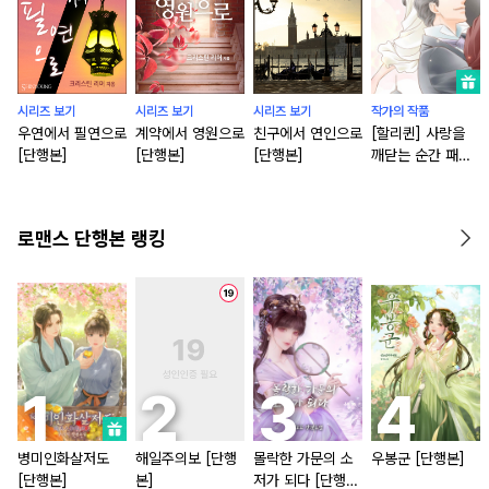
시리즈 보기
시리즈 보기
시리즈 보기
작가의 작품
우연에서 필연으로
계약에서 영원으로
친구에서 연인으로
[할리퀸] 사랑을
[단행본]
[단행본]
[단행본]
깨닫는 순간 패키
지
로맨스 단행본 랭킹
병미인화살저도
해일주의보 [단행
몰락한 가문의 소
우봉군 [단행본]
[단행본]
본]
저가 되다 [단행