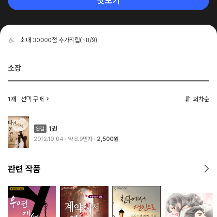
맛보기
최대 30000점 추가적립
(~8/9)
소장
1개
선택 구매
회차순
1권
2012.10.04
· 약 8.9만자
2,500원
관련 작품