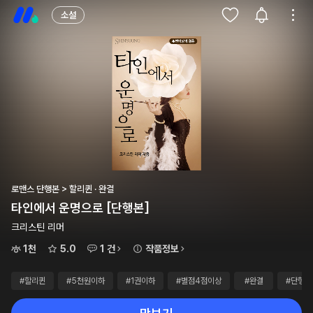
소설
로맨스 단행본 > 할리퀸 · 완결
타인에서 운명으로 [단행본]
크리스틴 리머
1천
5.0
1 건
작품정보
#할리퀸
#5천원이하
#1권이하
#별점4점이상
#완결
#단행본