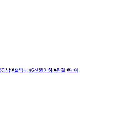
직진남
#철벽녀
#5천원이하
#완결
#대여