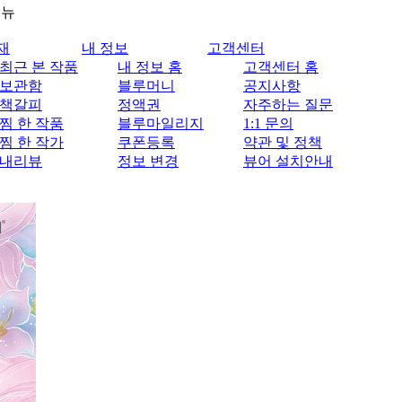
메뉴
재
내 정보
고객센터
최근 본 작품
내 정보 홈
고객센터 홈
보관함
블루머니
공지사항
책갈피
정액권
자주하는 질문
찜 한 작품
블루마일리지
1:1 문의
찜 한 작가
쿠폰등록
약관 및 정책
내리뷰
정보 변경
뷰어 설치안내