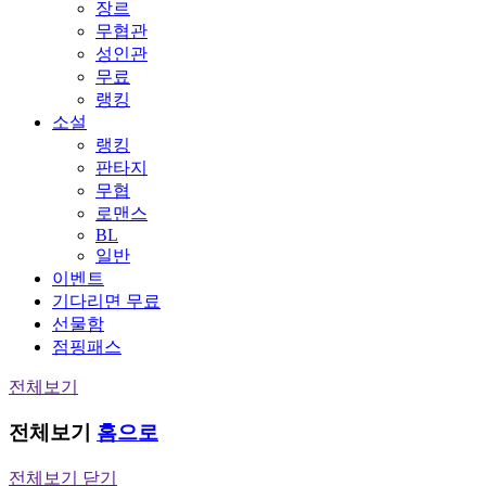
장르
무협관
성인관
무료
랭킹
소설
랭킹
판타지
무협
로맨스
BL
일반
이벤트
기다리면 무료
선물함
점핑패스
전체보기
전체보기
홈으로
전체보기 닫기