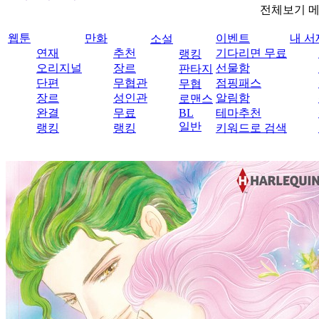
전체보기 
웹툰
만화
이벤트
내 서
소설
연재
추천
기다리면 무료
랭킹
오리지널
장르
선물함
판타지
단편
무협관
점핑패스
무협
장르
성인관
알림함
로맨스
완결
무료
BL
테마추천
일반
랭킹
랭킹
키워드로 검색