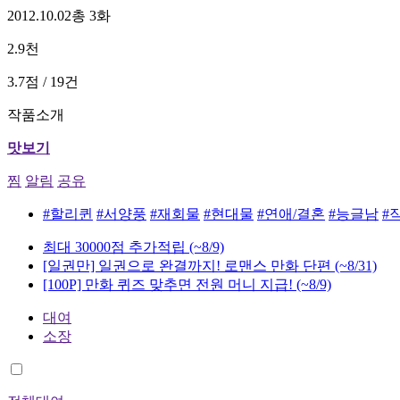
2012.10.02
총 3화
2.9천
3.7점 / 19건
작품소개
맛보기
찜
알림
공유
#할리퀸
#서양풍
#재회물
#현대물
#연애/결혼
#능글남
#
최대 30000점 추가적립
(~8/9)
[일권만] 일권으로 완결까지! 로맨스 만화 단편
(~8/31)
[100P] 만화 퀴즈 맞추면 전원 머니 지급!
(~8/9)
대여
소장