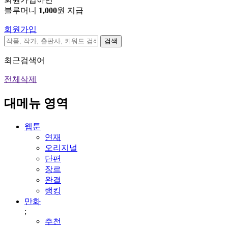
블루머니
1,000
원 지급
회원가입
검색
최근검색어
전체삭제
대메뉴 영역
웹툰
연재
오리지널
단편
장르
완결
랭킹
만화
;
추천