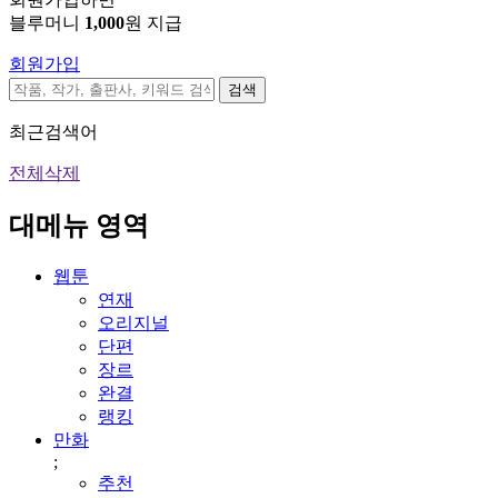
블루머니
1,000
원 지급
회원가입
검색
최근검색어
전체삭제
대메뉴 영역
웹툰
연재
오리지널
단편
장르
완결
랭킹
만화
;
추천