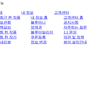
메뉴
재
내 정보
고객센터
최근 본 작품
내 정보 홈
고객센터 홈
보관함
블루머니
공지사항
책갈피
정액권
자주하는 질문
찜 한 작품
블루마일리지
1:1 문의
찜 한 작가
쿠폰등록
약관 및 정책
내리뷰
정보 변경
뷰어 설치안내