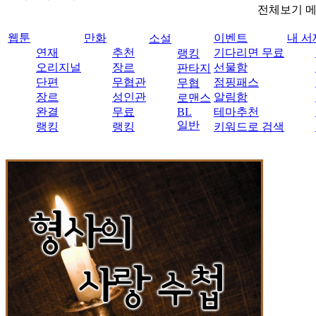
전체보기 
웹툰
만화
이벤트
내 서
소설
연재
추천
기다리면 무료
랭킹
오리지널
장르
선물함
판타지
단편
무협관
점핑패스
무협
장르
성인관
알림함
로맨스
완결
무료
BL
테마추천
일반
랭킹
랭킹
키워드로 검색