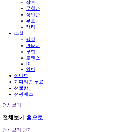
장르
무협관
성인관
무료
랭킹
소설
랭킹
판타지
무협
로맨스
BL
일반
이벤트
기다리면 무료
선물함
점핑패스
전체보기
전체보기
홈으로
전체보기 닫기