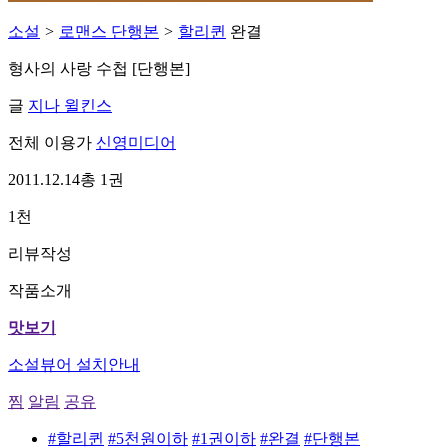
소설
>
로맨스 단행본
>
할리퀸
완결
형사의 사랑 수첩 [단행본]
글
지나 윌킨스
전체 이용가
신영미디어
2011.12.14
총 1권
1천
리뷰작성
작품소개
맛보기
소설뷰어 설치안내
찜
알림
공유
#할리퀸
#5천원이하
#1권이하
#완결
#단행본