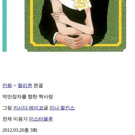
만화
>
할리퀸
완결
억만장자를 향한 짝사랑
그림
키시다 레이코
글
지나 윌킨스
전체 이용가
미스터블루
2012.03.20
총 3화