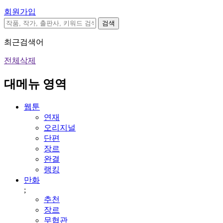
회원가입
검색
최근검색어
전체삭제
대메뉴 영역
웹툰
연재
오리지널
단편
장르
완결
랭킹
만화
;
추천
장르
무협관