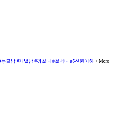
#능글남
#재벌남
#까칠녀
#철벽녀
#5천원이하
+ More