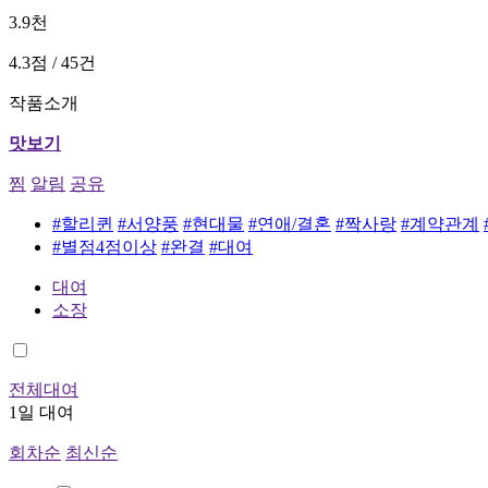
3.9천
4.3점 / 45건
작품소개
맛보기
찜
알림
공유
#할리퀸
#서양풍
#현대물
#연애/결혼
#짝사랑
#계약관계
#별점4점이상
#완결
#대여
대여
소장
전체대여
1일 대여
회차순
최신순