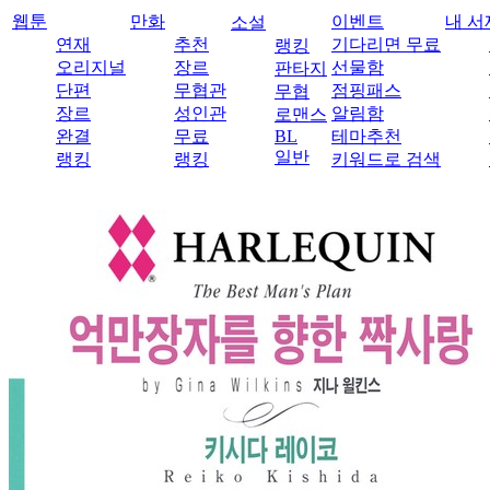
웹툰
만화
이벤트
내 서
소설
연재
추천
기다리면 무료
랭킹
오리지널
장르
선물함
판타지
단편
무협관
점핑패스
무협
장르
성인관
알림함
로맨스
완결
무료
BL
테마추천
일반
랭킹
랭킹
키워드로 검색