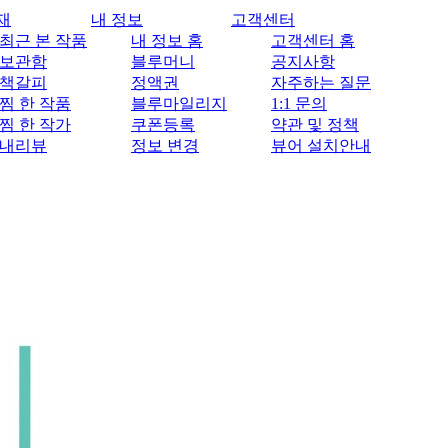
재
내 정보
고객센터
최근 본 작품
내 정보 홈
고객센터 홈
보관함
블루머니
공지사항
책갈피
정액권
자주하는 질문
찜 한 작품
블루마일리지
1:1 문의
찜 한 작가
쿠폰등록
약관 및 정책
내리뷰
정보 변경
뷰어 설치안내