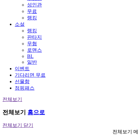
성인관
무료
랭킹
소설
랭킹
판타지
무협
로맨스
BL
일반
이벤트
기다리면 무료
선물함
점핑패스
전체보기
전체보기
홈으로
전체보기 닫기
전체보기 