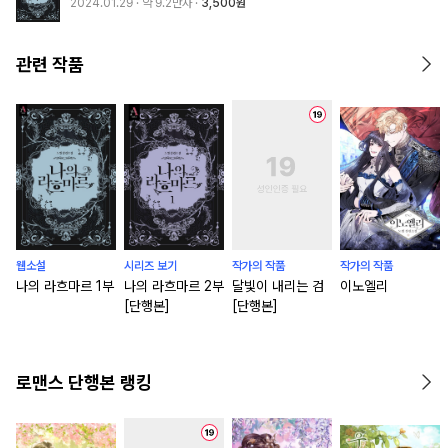
2024.01.29
· 약 9.2만자
3,500원
관련 작품
웹소설
시리즈 보기
작가의 작품
작가의 작품
나의 라흐마르 1부
나의 라흐마르 2부
달빛이 내리는 검
이노엘리
[단행본]
[단행본]
로맨스 단행본 랭킹