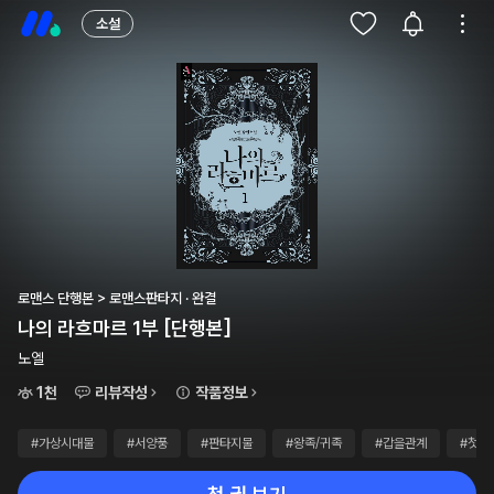
소설
로맨스 단행본 > 로맨스판타지 · 완결
나의 라흐마르 1부 [단행본]
노엘
1천
리뷰작성
작품정보
#가상시대물
#서양풍
#판타지물
#왕족/귀족
#갑을관계
#첫사