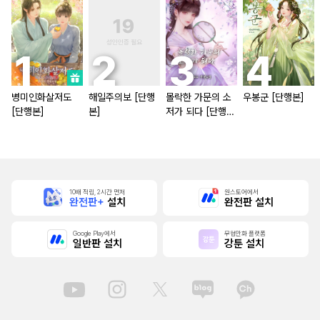
병미인화살저도
해일주의보 [단행
몰락한 가문의 소
우봉군 [단행본]
[단행본]
본]
저가 되다 [단행
본]
10배 적립, 2시간 먼저
원스토어에서
완전판+
설치
완전판 설치
Google Play에서
무협만화 플랫폼
일반판 설치
강툰 설치