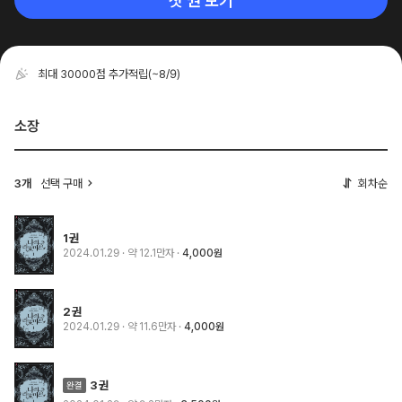
첫 권 보기
최대 30000점 추가적립
(~8/9)
소장
3개
선택 구매
회차순
1권
2024.01.29
· 약 12.1만자
4,000원
2권
2024.01.29
· 약 11.6만자
4,000원
3권