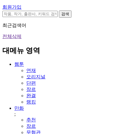
회원가입
검색
최근검색어
전체삭제
대메뉴 영역
웹툰
연재
오리지널
단편
장르
완결
랭킹
만화
;
추천
장르
무협관