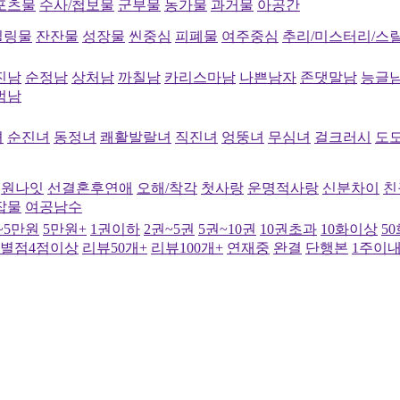
포츠물
수사/첩보물
군부물
농가물
과거물
아공간
힐링물
잔잔물
성장물
씬중심
피폐물
여주중심
추리/미스터리/스
진남
순정남
상처남
까칠남
카리스마남
나쁜남자
존댓말남
능글
범남
녀
순진녀
동정녀
쾌활발랄녀
직진녀
엉뚱녀
무심녀
걸크러시
도
원나잇
선결혼후연애
오해/착각
첫사랑
운명적사랑
신분차이
친
잡물
여공남수
~5만원
5만원+
1권이하
2권~5권
5권~10권
10권초과
10화이상
5
별점4점이상
리뷰50개+
리뷰100개+
연재중
완결
단행본
1주이