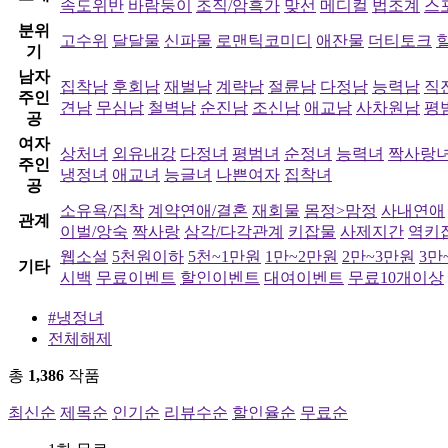
속도위반
바람둥이
조직/암흑가
맞선
메디컬
법조계
스
분위
고수위
달달물
신파물
로맨틱코미디
애잔물
더티토크
기
남자
집착남
후회남
재벌남
계략남
절륜남
다정남
능력남
직
주인
견남
무심남
철벽남
순진남
조신남
애교남
사차원남
평
공
여자
상처녀
외유내강
다정녀
평범녀
순정녀
능력녀
짝사랑
주인
냉정녀
애교녀
능글녀
나쁜여자
집착녀
공
소유욕/집착
계약연애/결혼
재회물
몸정>맘정
사내연애
관계
이벌/앙숙
짝사랑
삼각/다각관계
키잡물
사제지간
역키
웹소설
5천원이하
5천~1만원
1만~2만원
2만~3만원
3만
기타
시백
무료이벤트
할인이벤트
대여이벤트
무료10개이상
#냉정녀
전체해제
총
1,386
작품
최신순
제목순
인기순
리뷰수순
할인율순
무료순