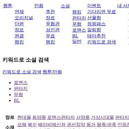
웹툰
만화
이벤트
내 서
소설
연재
추천
기다리면 무료
랭킹
오리지널
장르
선물함
판타지
단편
무협관
점핑패스
무협
장르
성인관
알림함
로맨스
완결
무료
BL
테마추천
일반
랭킹
랭킹
키워드로 검색
키워드로 소설 검색
키워드로 소설 검색
웹툰/만화
로맨스
판타지
무협
BL
장르
현대물
동양풍
로맨스판타지
서양풍
가상시대물
판타지
오해
복수
베이비메신저
권선징악
동거
왕족/귀족
인외
소재