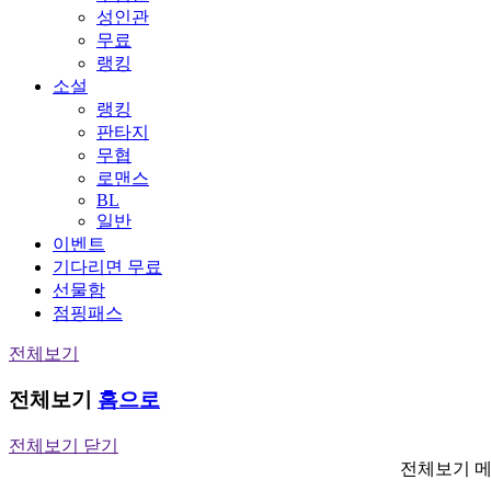
성인관
무료
랭킹
소설
랭킹
판타지
무협
로맨스
BL
일반
이벤트
기다리면 무료
선물함
점핑패스
전체보기
전체보기
홈으로
전체보기 닫기
전체보기 