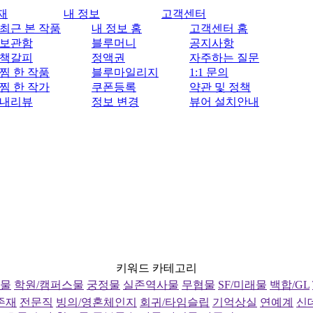
재
내 정보
고객센터
최근 본 작품
내 정보 홈
고객센터 홈
보관함
블루머니
공지사항
책갈피
정액권
자주하는 질문
찜 한 작품
블루마일리지
1:1 문의
찜 한 작가
쿠폰등록
약관 및 정책
내리뷰
정보 변경
뷰어 설치안내
키워드 카테고리
물
학원/캠퍼스물
궁정물
실존역사물
무협물
SF/미래물
백합/GL
존재
전문직
빙의/영혼체인지
회귀/타임슬립
기억상실
연예계
신