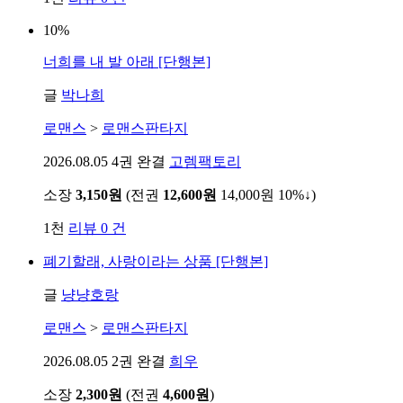
10%
너희를 내 발 아래 [단행본]
글
박나희
로맨스
>
로맨스판타지
2026.08.05
4권 완결
고렘팩토리
소장
3,150원
(전권
12,600원
14,000원
10%↓
)
1천
리뷰 0 건
폐기할래, 사랑이라는 상품 [단행본]
글
냥냥호랑
로맨스
>
로맨스판타지
2026.08.05
2권 완결
희우
소장
2,300원
(전권
4,600원
)