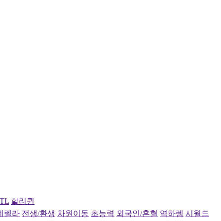
TL
할리퀸
데렐라
전생/환생
차원이동
초능력
외국인/혼혈
역하렘
시월드