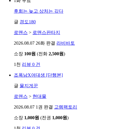
1화 무료
후회는 늦고 상처는 깊다
글
경도180
로맨스
>
로맨스판타지
2026.08.07
26화 완결
라비바토
소장
100원
(전화
2,500원
)
1천
리뷰 0 건
조폭남X여대생 [단행본]
글
물지게꾼
로맨스
>
현대물
2026.08.07
1권 완결
고렘팩토리
소장
1,000원
(전권
1,000원
)
1천
리뷰 0 건