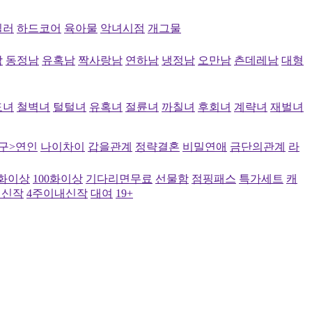
릴러
하드코어
육아물
악녀시점
개그물
남
동정남
유혹남
짝사랑남
연하남
냉정남
오만남
츤데레남
대형
도녀
철벽녀
털털녀
유혹녀
절륜녀
까칠녀
후회녀
계략녀
재벌녀
구>연인
나이차이
갑을관계
정략결혼
비밀연애
금단의관계
라
0화이상
100화이상
기다리면무료
선물함
점핑패스
특가세트
캐
내신작
4주이내신작
대여
19+