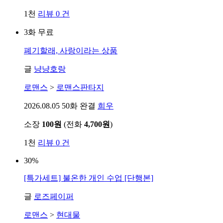
1천
리뷰 0 건
3화 무료
폐기할래, 사랑이라는 상품
글
냥냥호랑
로맨스
>
로맨스판타지
2026.08.05
50화 완결
희우
소장
100원
(전화
4,700원
)
1천
리뷰 0 건
30%
[특가세트] 불온한 개인 수업 [단행본]
글
로즈페이퍼
로맨스
>
현대물