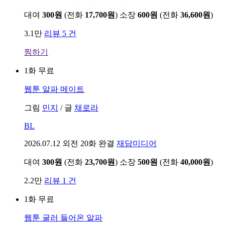
대여
300원
(전화
17,700원
)
소장
600원
(전화
36,600원
)
3.1만
리뷰 5 건
찜하기
1화 무료
웹툰
알파 메이트
그림
민지
/
글
채로라
BL
2026.07.12
외전 20화 완결
재담미디어
대여
300원
(전화
23,700원
)
소장
500원
(전화
40,000원
)
2.2만
리뷰 1 건
1화 무료
웹툰
굴러 들어온 알파