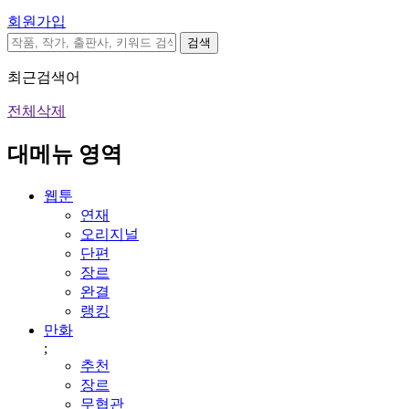
회원가입
검색
최근검색어
전체삭제
대메뉴 영역
웹툰
연재
오리지널
단편
장르
완결
랭킹
만화
;
추천
장르
무협관