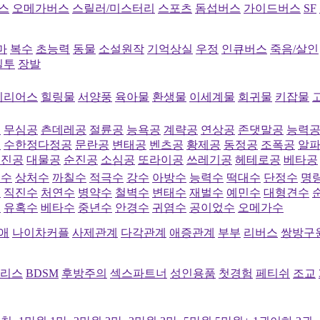
스
오메가버스
스릴러/미스터리
스포츠
돔섭버스
가이드버스
SF
마
복수
초능력
동물
소설원작
기억상실
우정
인큐버스
죽음/살인
질투
장발
시리어스
힐링물
서양풍
육아물
환생물
이세계물
회귀물
키잡물
공
무심공
츤데레공
절륜공
능욕공
계략공
연상공
존댓말공
능력
공
수한정다정공
문란공
변태공
벤츠공
황제공
동정공
조폭공
알
직진공
대물공
순진공
소심공
또라이공
쓰레기공
헤테로공
베타공
심수
상처수
까칠수
적극수
강수
아방수
능력수
떡대수
단정수
명
수
직진수
처연수
병약수
철벽수
변태수
재벌수
예민수
대형견수
수
유혹수
베타수
중년수
안경수
귀염수
공이었수
오메가수
애
나이차커플
사제관계
다각관계
애증관계
부부
리버스
쌍방구
리스
BDSM
후방주의
섹스파트너
성인용품
첫경험
페티쉬
조교