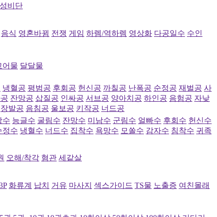
성비단
음식
영혼바뀜
전쟁
게임
하렘/역하렘
영상화
다공일수
수인
고어물
달달물
공
냉혈공
평범공
후회공
헌신공
까칠공
난폭공
순정공
재벌공
사
파공
잔망공
삽질공
인싸공
서브공
양아치공
하인공
음험공
자낮
장발공
음침공
울보공
키작공
너드공
랑수
능글수
굴림수
잔망수
미남수
군림수
얼빠수
후회수
헌신수
순정수
냉혈수
너드수
집착수
욕망수
모쏠수
감자수
침착수
귀족
원
오해/착각
혐관
세같살
3P
화류계
납치
거유
마사지
섹스가이드
TS물
노출증
여친몰래