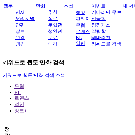
웹툰
만화
이벤트
내 서
소설
연재
추천
기다리면 무료
랭킹
오리지널
장르
선물함
판타지
단편
무협관
점핑패스
무협
장르
성인관
알림함
로맨스
완결
무료
BL
테마추천
일반
랭킹
랭킹
키워드로 검색
키워드로 웹툰/만화 검색
키워드로 웹툰/만화 검색
소설
무협
BL
로맨스
성인
장르+
장