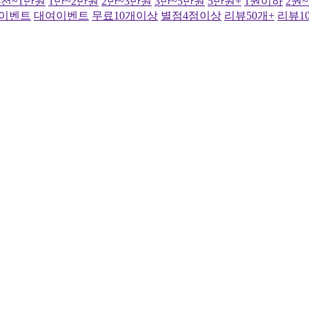
5천~1만원
1만~2만원
2만~3만원
3만~5만원
5만원+
1권이하
2권
이벤트
대여이벤트
무료10개이상
별점4점이상
리뷰50개+
리뷰1