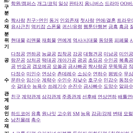
르/
학원/캠퍼스
개그/코믹
일상
판타지
옴니버스
드라마
OO버
구
분
소
짝사랑
친구>연인
동거
인외존재
첫사랑
연애/결혼
트라우
재
유사근친
역키잡
스폰물
귀신/유령
웹툰단행본
금흑
흑금
분
위
현대물
리맨물
재회물
연예계
역사/시대물
동양풍
피폐물
기
다정공
연하공
능글공
집착공
강공
대형견공
미남공
미인
공
랑꾼공
상처공
떡대공
개아가공
광공
초딩공
수인공
복흑
공
반요공
갭모에공
모쏠공
금사빠공
짝사랑공
무뚝뚝공
다정수
미인수
연상수
츤데레수
소심수
연하수
평범수
무
수
문란수
임신수
계략수
수인수
자낮수
호구수
민감수
동정
수
갈대수
능욕수
쓰레기수
순진수
금사빠수
도망수
알파
관
친구
계약관계
삼각관계
주종관계
선후배
연상연하
배틀연
계
성
인
하드코어
유혹
원나잇
고수위
SM
능욕
감금/강제
변태
모럴
소
남친몰래
촉수
재