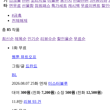
기
스크롤
단편
오리지널
미블뿐
동인지
만화단편
5천원이하
타
면무료
선물함
점핑패스
특가세트
캐시백
무료이벤트
할인
#금흑
전체해제
총
85
작품
최신순
제목순
인기순
리뷰수순
할인율순
무료순
1화 무료
웹툰
뮤트오프
그림/글
됴란됴
BL
2026.08.07
25화 연재
미스터블루
대여
300원
(전화
7,200원
)
소장
500원
(전화
12,500원
)
11.8만
리뷰 93 건