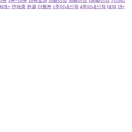
~5권
5권~10권
10권초과
10화이상
50화이상
100화이상
기다리
00개+
연재중
완결
단행본
1주이내신작
4주이내신작
대여
19+