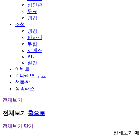
성인관
무료
랭킹
소설
랭킹
판타지
무협
로맨스
BL
일반
이벤트
기다리면 무료
선물함
점핑패스
전체보기
전체보기
홈으로
전체보기 닫기
전체보기 