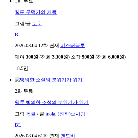
1화 무료
웹툰
무덤가의 개들
그림/글
로운
BL
2026.08.04
12화 연재
미스터블루
대여
300원
(전화
3,300원
)
소장
500원
(전화
6,000원
)
18.5만
2화 무료
웹툰
빙의한 소설의 분위기가 위기
그림
동글
/
글
mola
,
(원작)쇼시랑
BL
2026.08.04
61화 연재
앤드비