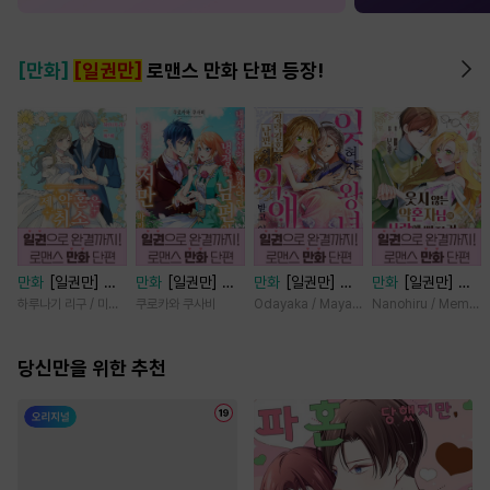
[만화]
[일권만]
로맨스 만화 단편 등장!
만화
[일권만] 제
만화
[일권만] 내
만화
[일권만] 잊
만화
[일권만] 웃
약혼은 취소되었습
게 간섭하지 않겠
혀진 왕녀지만 정
지 않는 약혼자님
하루나기 리구 / 미즈메
쿠로카와 쿠사비
Odayaka / Maya Koike
Nanohiru / Memek
니다 [단행본]
다던 냉정한 남편
략결혼 한 남편에
이 사랑에 빠진 건
이 어째선지 저만
게 익애받고 있습
변장한 저인 것 같
당신만을 위한 추천
바라봅니다 [단행
니다 [단행본]
습니다 [단행본]
본]