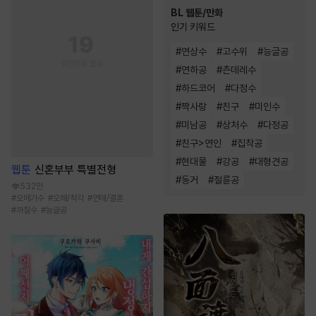
BL 웹툰/만화
인기 키워드
#
연상수
#
고수위
#
능글공
#
연하공
#
츤데레수
#
하드코어
#
다정수
#
짝사랑
#
친구
#
미인수
#
미남공
#
상처수
#
다정공
#
친구>연인
#
집착공
#
현대물
#
강공
#
대형견공
웹툰
신혼부부 특별전형
#
동거
#
절륜공
532만
#
오메가수
#
오해/착각
#
연애/결혼
#
까칠수
#
능글공