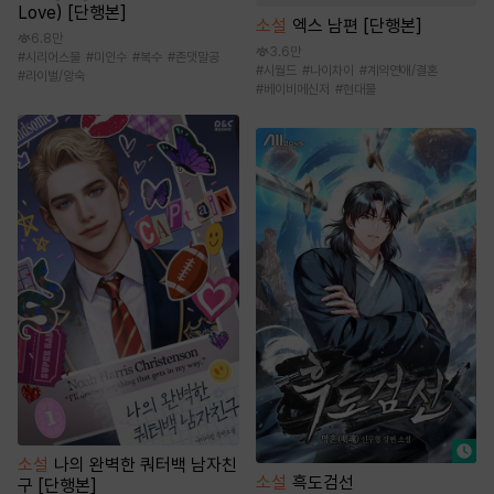
Love) [단행본]
소설
엑스 남편 [단행본]
6.8만
3.6만
#
시리어스물
#
미인수
#
복수
#
존댓말공
#
시월드
#
나이차이
#
계약연애/결혼
#
라이벌/앙숙
#
베이비메신저
#
현대물
소설
나의 완벽한 쿼터백 남자친
소설
흑도검선
구 [단행본]