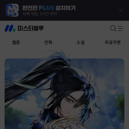
웹툰
만화
소설
무료쿠폰