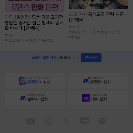
소설
기연 독식으로 무림 지존
만화
[일권만] 모든 것을 포기한
[단행본]
평범한 영애는 젊은 빙제의 총애
1.3만
를 받는다 [단행본]
#
성장물
#
사이다물
#
신무협
#
먼치킨
1천
#
빙의물
#
직진남
#
서양풍
#
상처녀
#
로맨스
연재문의
소중한 웹툰 작가님
을 모십니다.
10배 적립, 2시간 먼저
원스토어에서
완전판+
설치
완전판 설치
Google Play에서
무협만화 플랫폼
일반판 설치
강툰 설치