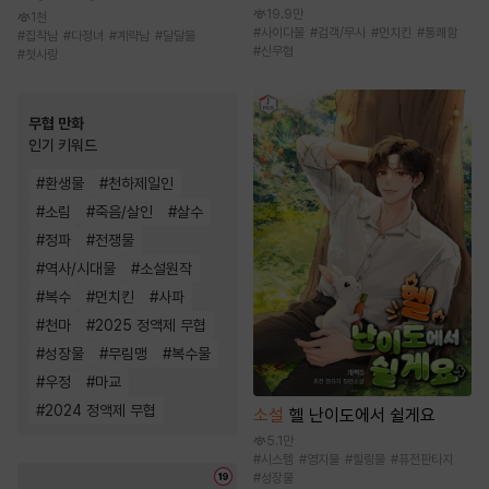
19.9만
1천
#
사이다물
#
검객/무사
#
먼치킨
#
통쾌함
#
집착남
#
다정녀
#
계략남
#
달달물
#
신무협
#
첫사랑
무협 만화
인기 키워드
#
환생물
#
천하제일인
#
소림
#
죽음/살인
#
살수
#
정파
#
전쟁물
#
역사/시대물
#
소설원작
#
복수
#
먼치킨
#
사파
#
천마
#
2025 정액제 무협
#
성장물
#
무림맹
#
복수물
#
우정
#
마교
#
2024 정액제 무협
소설
헬 난이도에서 쉴게요
5.1만
#
시스템
#
영지물
#
힐링물
#
퓨전판타지
#
성장물