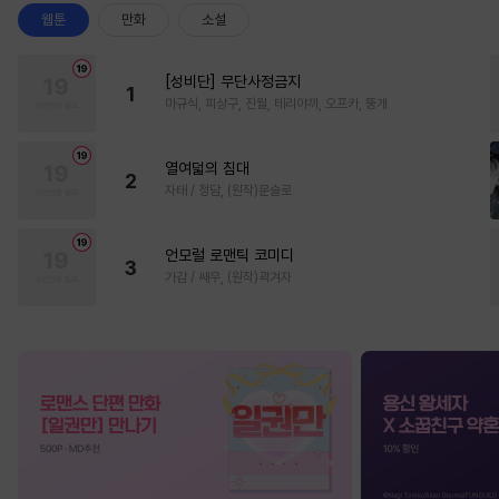
웹툰
만화
소설
[성비단] 무단사정금지
1
마규식, 피상구, 진월, 테리야끼, 오프카, 뚱개
열여덟의 침대
2
자태 / 청담, (원작)문슬로
언모럴 로맨틱 코미디
3
가감 / 쌔우, (원작)곽겨자