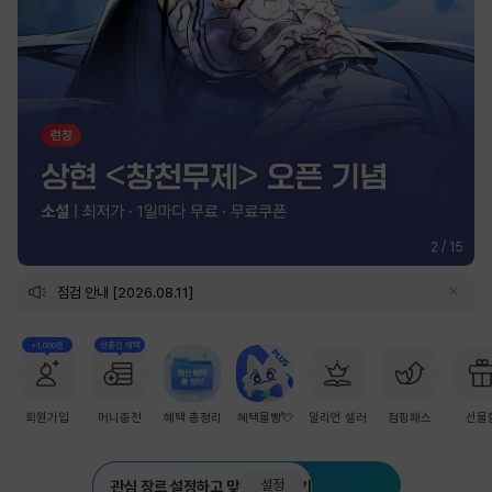
2
/
15
점검 안내 [2026.08.11]
+1,000원
첫충전 혜택
회원가입
머니충전
혜택 총정리
혜택몰빵💘
밀리언 셀러
점핑패스
선물
설정
관심 장르 설정하고 맞춤 추천 받기