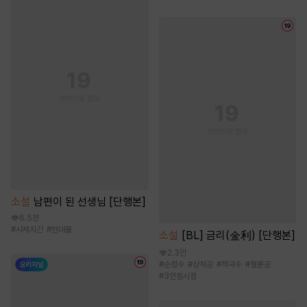
소설
남편이 된 선생님 [단행본]
6.5천
#
사제지간
#
현대물
소설
[BL] 금리(金利) [단행본]
2.3만
#
순정수
#
상처공
#
적극수
#
절륜공
#
3인칭시점