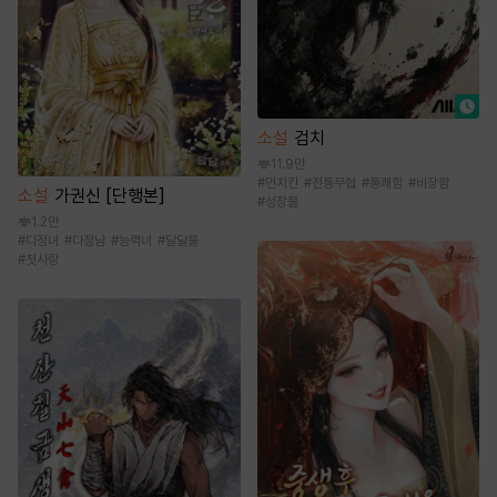
소설
검치
11.9만
#
먼치킨
#
전통무협
#
통쾌함
#
비장함
소설
가권신 [단행본]
#
성장물
1.2만
#
다정녀
#
다정남
#
능력녀
#
달달물
#
첫사랑