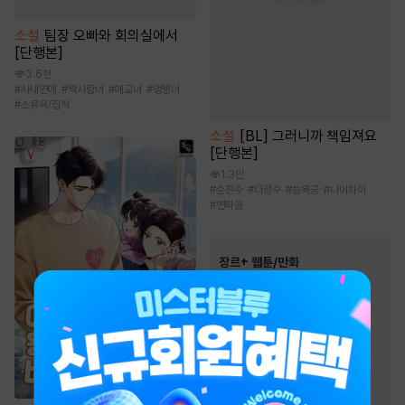
소설
팀장 오빠와 회의실에서
[단행본]
3.6천
#
사내연애
#
짝사랑녀
#
애교녀
#
엉뚱녀
#
소유욕/집착
소설
[BL] 그러니까 책임져요
[단행본]
1.3만
#
순진수
#
다정수
#
능욕공
#
나이차이
#
연하공
장르+ 웹툰/만화
인기 키워드
#
동양풍
#
영상화
#
이세계물
#
다정남
#
역사/시대물
#
동물
#
초능력
#
복수
#
음식