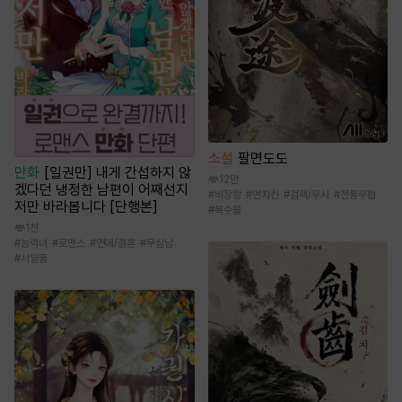
소설
팔면도도
만화
[일권만] 내게 간섭하지 않
12만
겠다던 냉정한 남편이 어째선지
#
비장함
#
먼치킨
#
검객/무사
#
전통무협
저만 바라봅니다 [단행본]
#
복수물
1천
#
능력녀
#
로맨스
#
연애/결혼
#
무심남
#
서양풍