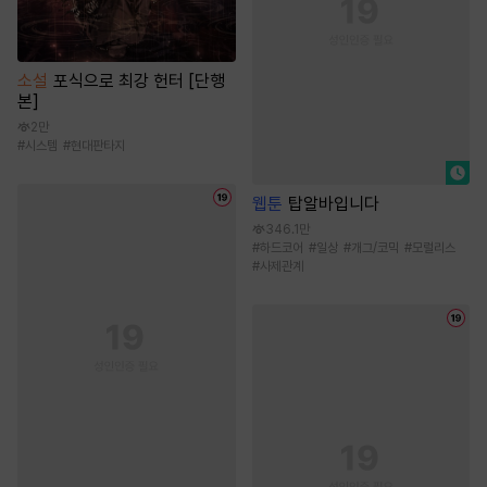
소설
포식으로 최강 헌터 [단행
본]
2만
#
시스템
#
현대판타지
웹툰
탑알바입니다
346.1만
#
하드코어
#
일상
#
개그/코믹
#
모럴리스
#
사제관계