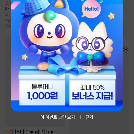
#
인외존재
#
친구
소설
아내가 준 용돈으로 벼락부
#
소설원작
#
성장물
자 [단행본]
#
힐링물
#
연애/결혼
4.5만
#
힐링물
#
주식/투자
#
이능력
#
유쾌함
#
현대물
#
복수물
#
환생물
#
현대판타지
#
우정
#
오피스물
이 이벤트 그만 보기
닫기
소설
[BL] 트루 러브(True