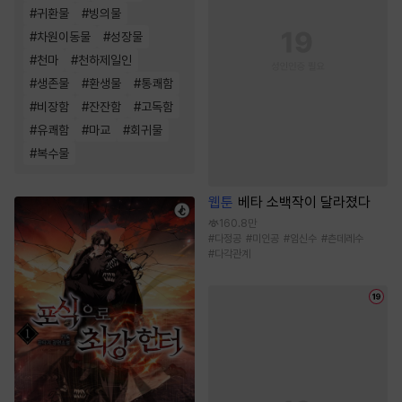
#
귀환물
#
빙의물
#
차원이동물
#
성장물
#
천마
#
천하제일인
#
생존물
#
환생물
#
통쾌함
#
비장함
#
잔잔함
#
고독함
#
유쾌함
#
마교
#
회귀물
#
복수물
웹툰
베타 소백작이 달라졌다
160.8만
#
다정공
#
미인공
#
임신수
#
츤데레수
#
다각관계