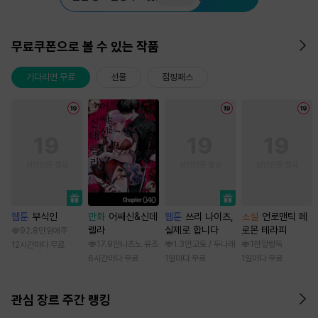
무료쿠폰으로 볼 수 있는 작품
기다리면 무료
선물
점핑패스
웹툰
부식인
만화
어쌔신&신데
웹툰
쓰리 나이츠,
소설
언로맨틱 페
렐라
실제로 합니다
로몬 테라피
92.8만
임애주
17.9만
나츠노 유조
1.3만
고토 / 두나래
1천
망랑독
12시간마다 무료
6시간마다 무료
1일마다 무료
1일마다 무료
관심 장르 주간 랭킹