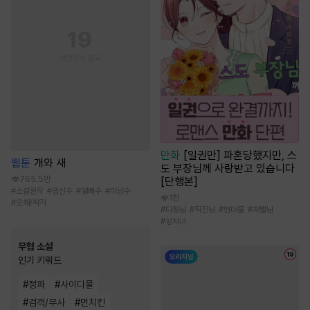
만화
[일권만] 파혼당했지만, 스
웹툰
개와 새
도 부장님께 사랑받고 있습니다
765.5만
[단행본]
#
소설원작
#
임신수
#
얼빠수
#
미남수
1천
#
오해/착각
#
다정남
#
직진남
#
현대물
#
재벌남
#
상처녀
무협 소설
인기 키워드
#
정파
#
사이다물
#
검객/무사
#
먼치킨