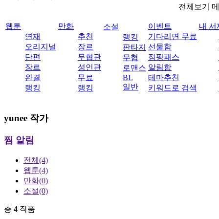
전체보기 
웹툰
만화
이벤트
내 서
소설
연재
추천
기다리면 무료
랭킹
오리지널
장르
선물함
판타지
단편
무협관
점핑패스
무협
장르
성인관
알림함
로맨스
완결
무료
BL
테마추천
일반
랭킹
랭킹
키워드로 검색
yunee
작가
찜
알림
전체
(4)
웹툰
(4)
만화
(0)
소설
(0)
총
4
작품