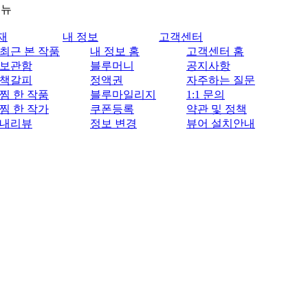
메뉴
재
내 정보
고객센터
최근 본 작품
내 정보 홈
고객센터 홈
보관함
블루머니
공지사항
책갈피
정액권
자주하는 질문
찜 한 작품
블루마일리지
1:1 문의
찜 한 작가
쿠폰등록
약관 및 정책
내리뷰
정보 변경
뷰어 설치안내