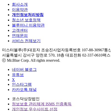
회사소개
이용약관
개인정보처리방침
청소년 보호정책
블루머니 이용약관
고객센터
연재문의
서비스 전체보기
미스터블루(주)
대표자 조승진
사업자등록번호 107-88-30967
통신
서울특별시 강서구 양천로 570, 18층
대표전화 02-337-0610
팩스 0
ⓒ Mr.Blue Corp. All rights reserved.
네이버 블로그
유튜브
X
인스타그램
카카오톡 채널
코스닥상장법인
정보보호 관리체계 ISMS 인증획득
개인정보 우수사이트 선정