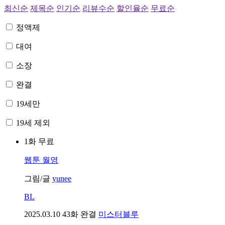
최신순
제목순
인기순
리뷰수순
할인율순
무료순
정액제
대여
소장
완결
19세만
19세 제외
1화 무료
웹툰
월영
그림/글
yunee
BL
2025.03.10
43화 완결
미스터블루