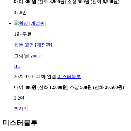
대여
300원
(전화
3,900원
)
소장
500원
(전화
6,500원
)
42.8만
1화 무료
웹툰
월영 [개정판]
그림/글
yunee
BL
2025.07.01
41화 완결
미스터블루
대여
300원
(전화
12,000원
)
소장
500원
(전화
20,500원
)
3.2만
찜하기
미스터블루