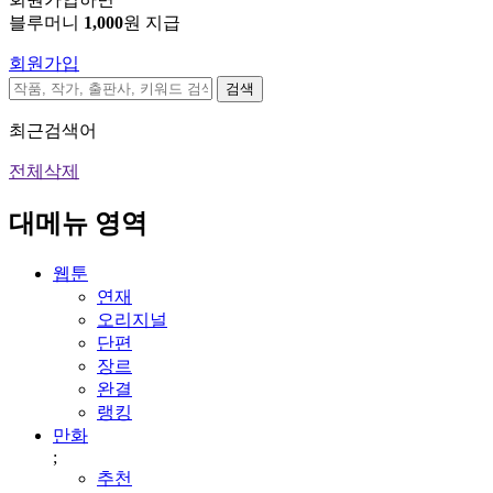
블루머니
1,000
원 지급
회원가입
검색
최근검색어
전체삭제
대메뉴 영역
웹툰
연재
오리지널
단편
장르
완결
랭킹
만화
;
추천