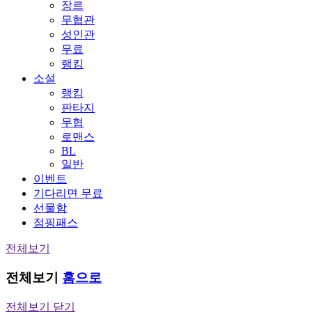
장르
무협관
성인관
무료
랭킹
소설
랭킹
판타지
무협
로맨스
BL
일반
이벤트
기다리면 무료
선물함
점핑패스
전체보기
전체보기
홈으로
전체보기 닫기