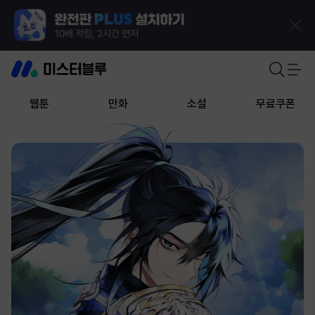
웹툰
만화
소설
무료쿠폰