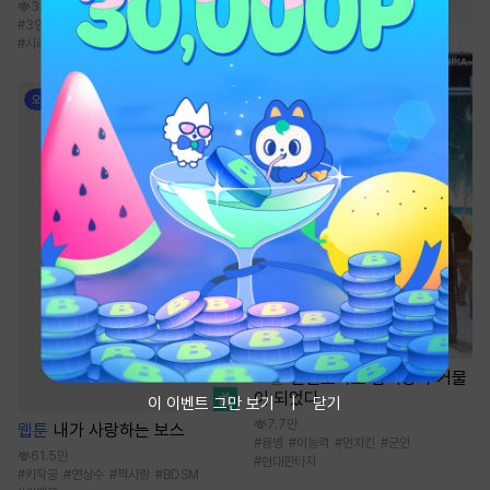
3.5만
#
3인칭시점
#
상처수
#
할리킹
#
시리어스물
#
현대물
소설
인벤토리로 암시장의 거물
이 되었다.
이 이벤트 그만 보기
닫기
7.7만
웹툰
내가 사랑하는 보스
#
용병
#
이능력
#
먼치킨
#
군인
61.5만
#
현대판타지
#
키작공
#
연상수
#
짝사랑
#
BDSM