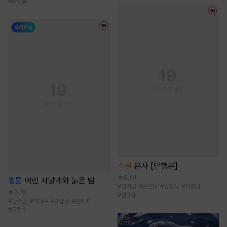
#
리맨물
소설
은사 [단행본]
8.1천
웹툰
어린 사냥개와 늙은 범
#
집착남
#
순진녀
#
냉정남
#
까칠남
6.1만
#
현대물
#
능력공
#
떡대수
#
대물공
#
판타지
#
문란수