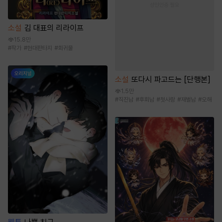
소설
김 대표의 리라이프
15.8만
#
작가
#
현대판타지
#
회귀물
소설
또다시 파고드는 [단행본]
1.5만
#
직진남
#
후회남
#
첫사랑
#
재벌남
#
오해