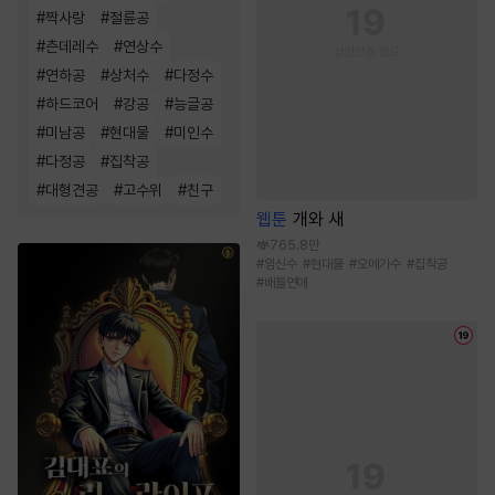
#
짝사랑
#
절륜공
#
츤데레수
#
연상수
#
연하공
#
상처수
#
다정수
#
하드코어
#
강공
#
능글공
#
미남공
#
현대물
#
미인수
#
다정공
#
집착공
#
대형견공
#
고수위
#
친구
웹툰
개와 새
765.8만
#
임신수
#
현대물
#
오메가수
#
집착공
#
배틀연애