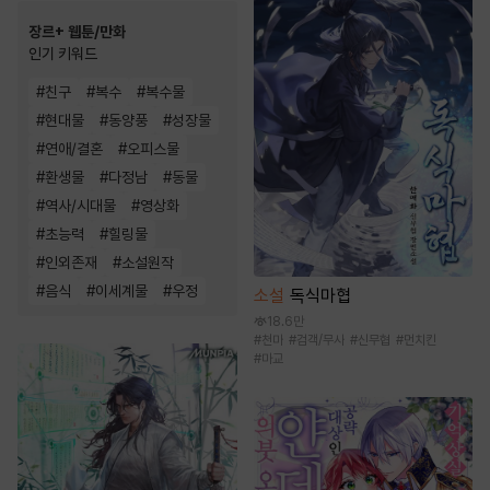
장르+ 웹툰/만화
인기 키워드
#
친구
#
복수
#
복수물
#
현대물
#
동양풍
#
성장물
#
연애/결혼
#
오피스물
#
환생물
#
다정남
#
동물
#
역사/시대물
#
영상화
#
초능력
#
힐링물
#
인외존재
#
소설원작
#
음식
#
이세계물
#
우정
소설
독식마협
18.6만
#
천마
#
검객/무사
#
신무협
#
먼치킨
#
마교