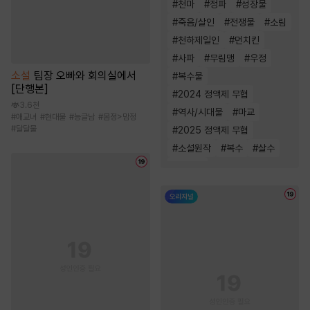
#
천마
#
정파
#
성장물
#
죽음/살인
#
전쟁물
#
소림
#
천하제일인
#
먼치킨
#
사파
#
무림맹
#
우정
소설
팀장 오빠와 회의실에서
#
복수물
[단행본]
#
2024 정액제 무협
3.6천
#
역사/시대물
#
마교
#
애교녀
#
현대물
#
능글남
#
몸정>맘정
#
달달물
#
2025 정액제 무협
#
소설원작
#
복수
#
살수
#
환생물