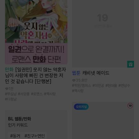
만화
[일권만] 웃지 않는 약혼자
웹툰
캐비넷 메이드
님이 사랑에 빠진 건 변장한 저
35.8만
인 것 같습니다 [단행본]
#
학원/캠퍼스
#
미인공
#
현대물
#
연상수
1천
#
짝사랑
#
무심남
#
서양풍
#
로맨스
#
짝사랑
#
다정남
BL 웹툰/만화
인기 키워드
#
동거
#
친구>연인