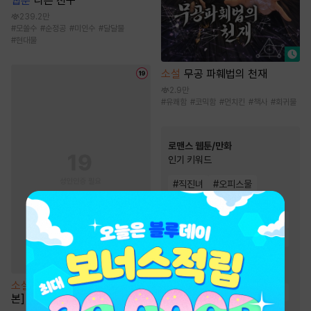
웹툰
나쁜 친구
239.2만
#
모쏠수
#
순정공
#
미인수
#
달달물
#
현대물
소설
무공 파훼법의 천재
2.9만
#
유쾌함
#
코믹함
#
먼치킨
#
책사
#
회귀물
로맨스 웹툰/만화
인기 키워드
#
직진녀
#
오피스물
#
연애/결혼
#
짝사랑
#
까칠남
#
다정남
#
서양풍
#
능글남
#
현대물
#
첫사랑
#
역사/시대물
#
계약관계
#
동거
#
트라우마
#
친구
소설
[BL] 언페어 헤이터 [단행
#
재벌남
#
재회물
#
성장물
본]
#
친구>연인
#
힐링물