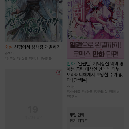
소설
선협에서 상태창 개발하기
7만
#
신무협
#
선협물
#
먼치킨
#
성장물
만화
[일권만] 기억상실 악역 영
애는 공략 대상인 얀데레 의붓
오라버니에게서 도망칠 수가 없
다 [단행본]
1천
#
이세계물
#
서양풍
#
기억상실
#
집착남
#
로맨스
무협 만화
인기 키워드