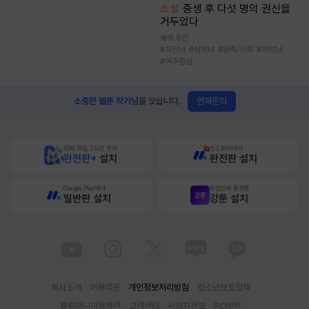
소설
중생 후 다섯 명의 권신을
거두었다
6.6만
#
직진녀
#
상처녀
#
왕족/귀족
#
계략남
#
여주중심
연재문의
소중한 웹툰 작가님
을 모십니다.
10배 적립, 2시간 먼저
원스토어에서
완전판+
설치
완전판 설치
Google Play에서
무협만화 플랫폼
일반판 설치
강툰 설치
회사소개
이용약관
개인정보처리방침
청소년보호정책
블루머니이용약관
고객센터
사업자정보
PC버전