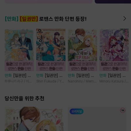
[만화]
[일권만]
로맨스 만화 단편 등장!
만화
[일권만] 제
만화
[일권만] 전
만화
[일권만] 웃
만화
[일권만] 기
약혼은 취소되었습
하께서는 오늘도
지 않는 약혼자님
억상실 악역 영애
하루나기 리구 / 미즈메
Shin Fukuda / Yoko Kurosu
Nanohiru / Memeko
Minoru Katsura / M
니다 [단행본]
운명의 상대를 찾
이 사랑에 빠진 건
는 공략 대상인 얀
으신 모양이네요
변장한 저인 것 같
데레 의붓 오라버
당신만을 위한 추천
(웃음) [단행본]
습니다 [단행본]
니에게서 도망칠
수가 없다 [단행
본]