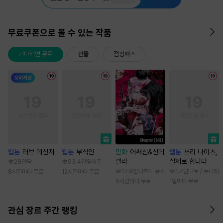
무료쿠폰으로 볼 수 있는 작품
기다리면 무료
선물
점핑패스
웹툰
러브 메신저
웹툰
부식인
만화
어쌔신&신데
웹툰
쓰리 나이츠,
렐라
실제로 합니다
28만
딱
93.4만
임애주
17.9만
나츠노 유조
1.7만
고토 / 두나래
8시간마다 무료
12시간마다 무료
6시간마다 무료
1일마다 무료
관심 장르 주간 랭킹