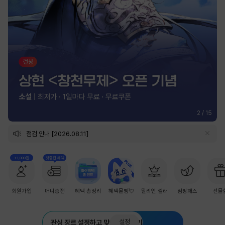
2
/
15
점검 안내 [2026.08.11]
+1,000원
첫충전 혜택
회원가입
머니충전
혜택 총정리
혜택몰빵💘
밀리언 셀러
점핑패스
선물
설정
관심 장르 설정하고 맞춤 추천 받기