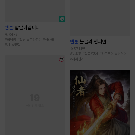
웹툰
탑알바입니다
347만
#
미남공
#
일상
#
트라우마
#
현대물
웹툰
불굴의 챔피언
#
개그/코믹
571.1만
#
능욕공
#
감금/강제
#
하드코어
#
처연수
#
사제관계