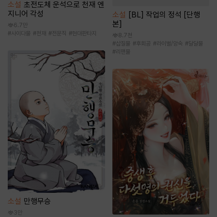
소설
초전도체 운석으로 천재 엔
지니어 각성
소설
[BL] 작업의 정석 [단행
본]
6.7만
#
사이다물
#
천재
#
전문직
#
현대판타지
8.7천
#
삽질물
#
후회공
#
라이벌/앙숙
#
달달물
#
리맨물
소설
만행무승
3만