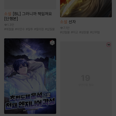
소설
[BL] 그러니까 책임져요
[단행본]
소설
선자
1.3만
7.1만
#
애절물
#
미인수
#
질투
#
할리킹
#
삽질물
#
선협물
#
마교
#
성장물
#
신무협