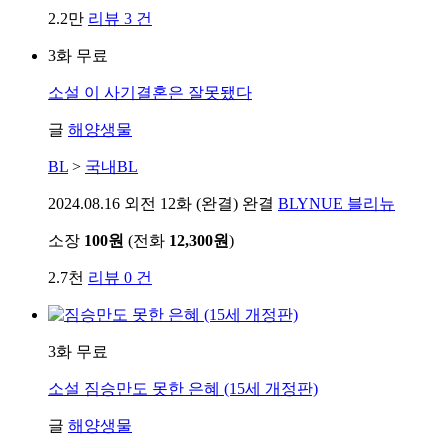
2.2만
리뷰 3 건
3화 무료
소설
이 사기결혼은 잘못됐다
글
해양생물
BL
>
국내BL
2024.08.16
외전 12화 (완결) 완결
BLYNUE 블리뉴
소장
100원
(전화
12,300원
)
2.7천
리뷰 0 건
3화 무료
소설
짐승만도 못한 은혜 (15세 개정판)
글
해양생물