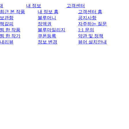
재
내 정보
고객센터
최근 본 작품
내 정보 홈
고객센터 홈
보관함
블루머니
공지사항
책갈피
정액권
자주하는 질문
찜 한 작품
블루마일리지
1:1 문의
찜 한 작가
쿠폰등록
약관 및 정책
내리뷰
정보 변경
뷰어 설치안내