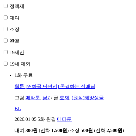
정액제
대여
소장
완결
19세만
19세 제외
1화 무료
웹툰
[연하공 단편선] 존경하는 선배님
그림
메타툰
,
냠7
/
글
호재
,
(원작)해양생물
BL
2026.01.05
5화 완결
메타툰
대여
300원
(전화
1,500원
)
소장
500원
(전화
2,500원
)