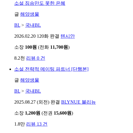
소설
짐승만도 못한 은혜
글
해양생물
BL
>
국내BL
2026.02.20
120화 완결
텐시안
소장
100원
(전화
11,700원
)
8.2천
리뷰 0 건
소설
전략적 메이팅 파트너 [단행본]
글
해양생물
BL
>
국내BL
2025.08.27
(외전) 완결
BLYNUE 블리뉴
소장
1,200원
(전권
15,600원
)
1.8만
리뷰 13 건