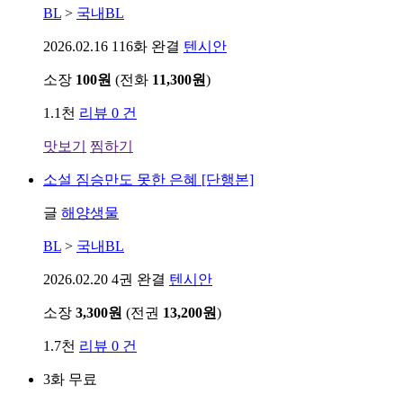
BL
>
국내BL
2026.02.16
116화 완결
텐시안
소장
100원
(전화
11,300원
)
1.1천
리뷰 0 건
맛보기
찜하기
소설
짐승만도 못한 은혜 [단행본]
글
해양생물
BL
>
국내BL
2026.02.20
4권 완결
텐시안
소장
3,300원
(전권
13,200원
)
1.7천
리뷰 0 건
3화 무료