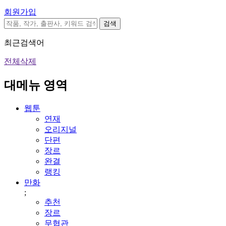
회원가입
검색
최근검색어
전체삭제
대메뉴 영역
웹툰
연재
오리지널
단편
장르
완결
랭킹
만화
;
추천
장르
무협관