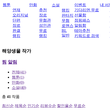
웹툰
만화
이벤트
내 서
소설
연재
추천
기다리면 무료
랭킹
오리지널
장르
선물함
판타지
단편
무협관
점핑패스
무협
장르
성인관
알림함
로맨스
완결
무료
BL
테마추천
일반
랭킹
랭킹
키워드로 검색
해양생물
작가
찜
알림
전체
(41)
웹툰
(1)
만화
(0)
소설
(40)
총
41
작품
최신순
제목순
인기순
리뷰수순
할인율순
무료순