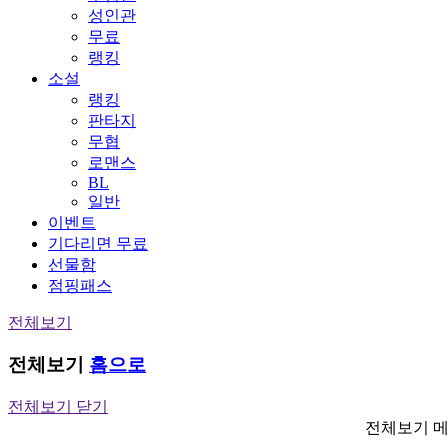
성인관
무료
랭킹
소설
랭킹
판타지
무협
로맨스
BL
일반
이벤트
기다리면 무료
선물함
점핑패스
전체보기
전체보기
홈으로
전체보기 닫기
전체보기 