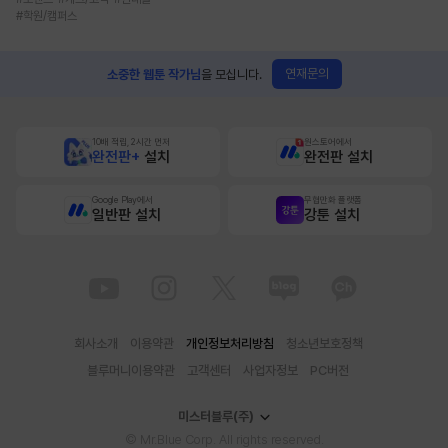
#
학원/캠퍼스
연재문의
소중한 웹툰 작가님
을 모십니다.
10배 적립, 2시간 먼저
원스토어에서
완전판+
설치
완전판 설치
Google Play에서
무협만화 플랫폼
일반판 설치
강툰 설치
회사소개
이용약관
개인정보처리방침
청소년보호정책
블루머니이용약관
고객센터
사업자정보
PC버전
미스터블루(주)
© Mr.Blue Corp. All rights reserved.