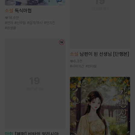
소설
독식마협
18.6만
#
천마
#
신무협
#
검객/무사
#
먼치킨
#
환생물
소설
남편이 된 선생님 [단행본]
6.3천
#
사제지간
#
현대물
만화
[페퍼] 비탄의 알리시아