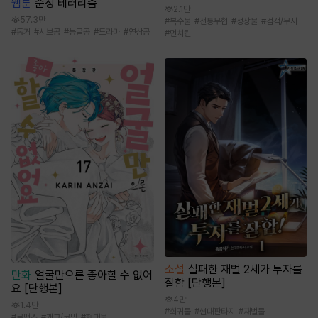
웹툰
순정 테러리즘
2.1만
57.3만
#
복수물
#
전통무협
#
성장물
#
검객/무사
#
동거
#
서브공
#
능글공
#
드라마
#
연상공
#
먼치킨
소설
실패한 재벌 2세가 투자를
만화
얼굴만으론 좋아할 수 없어
잘함 [단행본]
요 [단행본]
4만
1.4만
#
회귀물
#
현대판타지
#
재벌물
#
로맨스
#
개그/코믹
#
현대물