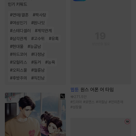
인기 키워드
#
연애/결혼
#
짝사랑
#
여성인기
#
원나잇
#
스테디셀러
#
계약관계
#
삼각관계
#
고수위
#
유혹
#
현대물
#
능글남
#
하드코어
#
다정남
#
모럴리스
#
동거
#
능욕
#
오피스물
#
절륜남
#
후방주의
#
직진남
웹툰
원스 어폰 어 타임
271.5만
#
드라마
#
로맨스
#
까칠남
#
인외존재
#
성장물