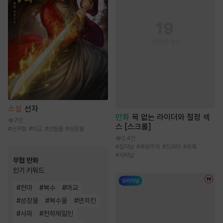
소설
선자
만화
목 없는 라이더와 절정 섹
7만
스 [스크롤]
#
신무협
#
마교
#
선협물
#
성장물
2.4만
#
집착남
#
후방주의
#
드라마
#
유혹
#
계략남
무협 만화
인기 키워드
#
천마
#
복수
#
마교
#
성장물
#
복수물
#
먼치킨
#
사파
#
천하제일인