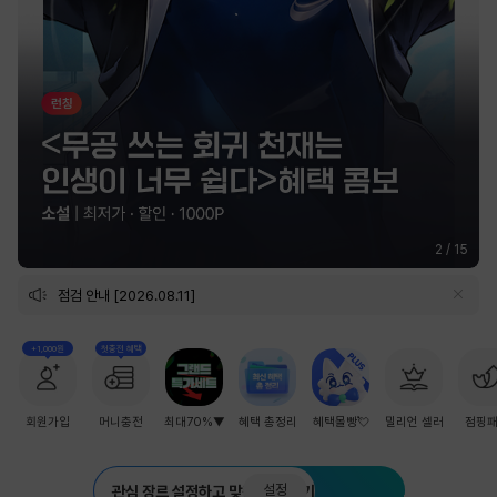
2
/
15
점검 안내 [2026.08.11]
+1,000원
첫충전 혜택
회원가입
머니충전
최대70%▼
혜택 총정리
혜택몰빵💘
밀리언 셀러
점핑
설정
관심 장르 설정하고 맞춤 추천 받기