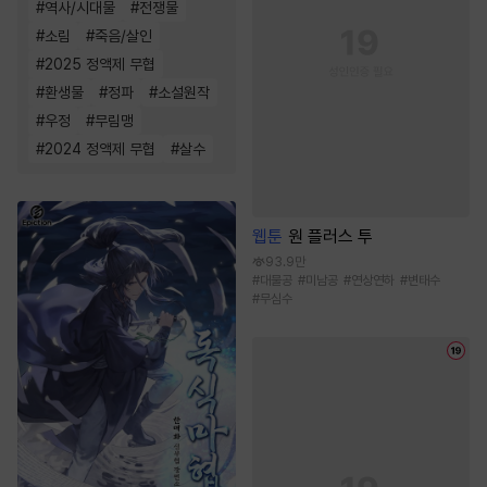
#
역사/시대물
#
전쟁물
#
소림
#
죽음/살인
#
2025 정액제 무협
#
환생물
#
정파
#
소설원작
#
우정
#
무림맹
#
2024 정액제 무협
#
살수
웹툰
원 플러스 투
93.9만
#
대물공
#
미남공
#
연상연하
#
변태수
#
무심수