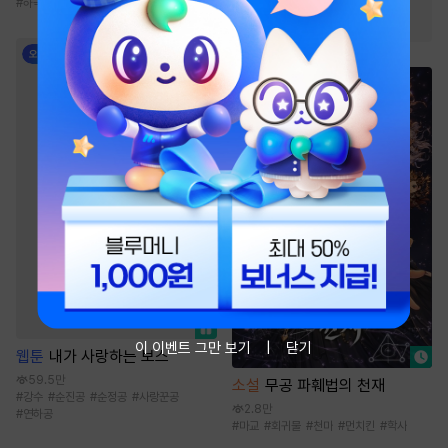
#
하극상
#
헌신수
#
무심공
#
강수
#
광공
#
친구>연인
#
대형견공
이 이벤트 그만 보기
닫기
웹툰
내가 사랑하는 보스
59.5만
소설
무공 파훼법의 천재
#
강수
#
순진공
#
순정공
#
사랑꾼공
2.8만
#
연하공
#
마교
#
회귀물
#
천마
#
먼치킨
#
학사