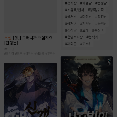
#
첫사랑
#
재벌남
#
순정남
#
소유욕/집착
#
왕족/귀족
#
상처남
#
다정남
#
직진남
#
상처녀
#
계략남
#
능력남
#
집착남
#
오해
#
순진녀
#
운명적사랑
#
능력녀
소설
[BL] 그러니까 책임져요
[단행본]
#
재회물
#
고수위
1.3만
#
할리킹
#
질투
#
상처수
#
냉혈공
#
후회수