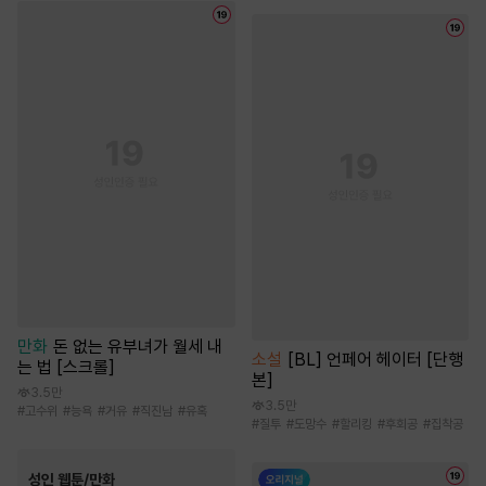
만화
돈 없는 유부녀가 월세 내
소설
[BL] 언페어 헤이터 [단행
는 법 [스크롤]
본]
3.5만
3.5만
#
고수위
#
능욕
#
거유
#
직진남
#
유혹
#
질투
#
도망수
#
할리킹
#
후회공
#
집착공
성인 웹툰/만화