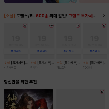
[소설]
로맨스/BL
600종
최대 할인!
그랜드 특가세트
▶
소설
[특가세트] P
소설
[특가세트]
소설
[특가세트]
소설
[특가세트]
laything [단행
브로큰 로망스 클
오, 마이 베이비(O
지랄에 진심인 편
박온새미로
곽겨자
러브트릭
TOO영
본]
리셰 [단행본]
h, My baby) [단
[단행본]
행본]
당신만을 위한 추천