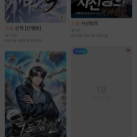
소설
사신빙의
소설
신객 [단행본]
3만
7.8만
#
신무협
#
복수물
#
빙의물
#
복수물
#
성장물
#
신무협