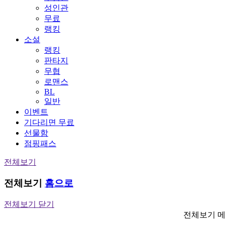
성인관
무료
랭킹
소설
랭킹
판타지
무협
로맨스
BL
일반
이벤트
기다리면 무료
선물함
점핑패스
전체보기
전체보기
홈으로
전체보기 닫기
전체보기 