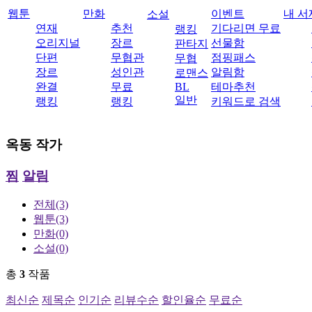
웹툰
만화
이벤트
내 서
소설
연재
추천
기다리면 무료
랭킹
오리지널
장르
선물함
판타지
단편
무협관
점핑패스
무협
장르
성인관
알림함
로맨스
완결
무료
BL
테마추천
일반
랭킹
랭킹
키워드로 검색
옥동
작가
찜
알림
전체
(3)
웹툰
(3)
만화
(0)
소설
(0)
총
3
작품
최신순
제목순
인기순
리뷰수순
할인율순
무료순