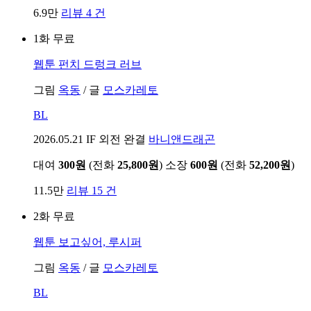
6.9만
리뷰 4 건
1화 무료
웹툰
펀치 드렁크 러브
그림
옥동
/
글
모스카레토
BL
2026.05.21
IF 외전 완결
바니앤드래곤
대여
300원
(전화
25,800원
)
소장
600원
(전화
52,200원
)
11.5만
리뷰 15 건
2화 무료
웹툰
보고싶어, 루시퍼
그림
옥동
/
글
모스카레토
BL