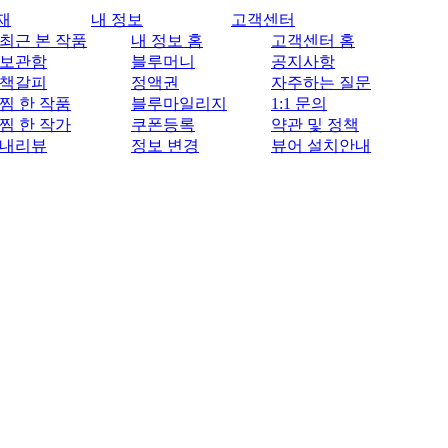
재
내 정보
고객센터
최근 본 작품
내 정보 홈
고객센터 홈
보관함
블루머니
공지사항
책갈피
정액권
자주하는 질문
찜 한 작품
블루마일리지
1:1 문의
찜 한 작가
쿠폰등록
약관 및 정책
내리뷰
정보 변경
뷰어 설치안내