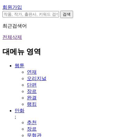
회원가입
검색
최근검색어
전체삭제
대메뉴 영역
웹툰
연재
오리지널
단편
장르
완결
랭킹
만화
;
추천
장르
무협관