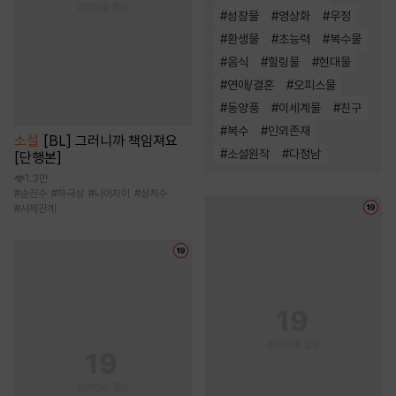
#
성장물
#
영상화
#
우정
#
환생물
#
초능력
#
복수물
#
음식
#
힐링물
#
현대물
#
연애/결혼
#
오피스물
#
동양풍
#
이세계물
#
친구
#
복수
#
인외존재
소설
[BL] 그러니까 책임져요
#
소설원작
#
다정남
[단행본]
1.3만
#
순진수
#
하극상
#
나이차이
#
상처수
#
사제관계