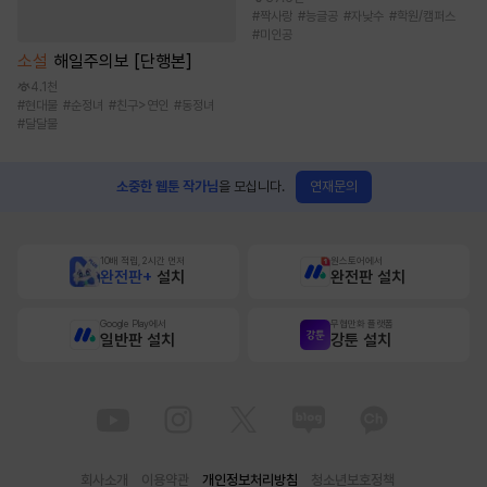
#
짝사랑
#
능글공
#
자낮수
#
학원/캠퍼스
#
미인공
소설
해일주의보 [단행본]
4.1천
#
현대물
#
순정녀
#
친구>연인
#
동정녀
#
달달물
연재문의
소중한 웹툰 작가님
을 모십니다.
10배 적립, 2시간 먼저
원스토어에서
완전판+
설치
완전판 설치
Google Play에서
무협만화 플랫폼
일반판 설치
강툰 설치
회사소개
이용약관
개인정보처리방침
청소년보호정책