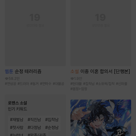
웹툰
순정 테러리즘
소설
이중 이혼 합의서 [단행본]
58.2만
1.9만
#
연상공
#
드라마
#
동거
#
연하수
#
대물공
#
현대물
#
집착남
#
소유욕/집착
#
신파물
#
몸정>맘정
로맨스 소설
인기 키워드
#
재벌남
#
직진남
#
집착남
#
첫사랑
#
다정남
#
순정남
#
능력녀
#
왕족/귀족