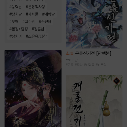
#
능력남
#
운명적사랑
#
상처남
#
재회물
#
계략남
#
오해
#
고수위
#
순진녀
#
몸정>맘정
#
절륜남
#
상처녀
#
소유욕/집착
소설
곤륜신기전 [단행본]
8.3만
#
곤륜
#
정파
#
선협물
#
신무협