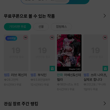
무료쿠폰으로 볼 수 있는 작품
기다리면 무료
선물
점핑패스
웹툰
러브 메신저
웹툰
부식인
만화
어쌔신&신데
웹툰
쓰리 나이츠,
렐라
실제로 합니다
28.2만
딱
93.8만
임애주
18만
나츠노 유조
2만
고토 / 두나래
8시간마다 무료
12시간마다 무료
6시간마다 무료
1일마다 무료
관심 장르 주간 랭킹