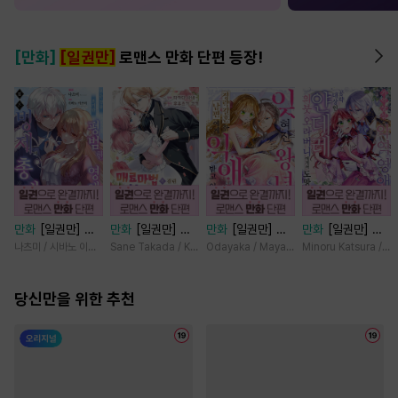
[만화]
[일권만]
로맨스 만화 단편 등장!
만화
[일권만] 모
만화
[일권만] 매
만화
[일권만] 잊
만화
[일권만] 기
든 것을 포기한 평
료 마법에 걸린 척
혀진 왕녀지만 정
억상실 악역 영애
나츠미 / 시바노 이즈미
Sane Takada / Koki Fuyutsuki
Odayaka / Maya Koike
Minoru Katsura / M
범한 영애는 젊은
했더니 냉담했던
략결혼 한 남편에
는 공략 대상인 얀
빙제의 총애를 받
약혼자가 맹목적인
게 익애받고 있습
데레 의붓 오라버
는다 [단행본]
당신만을 위한 추천
사랑꾼이 되었습니
니다 [단행본]
니에게서 도망칠
다 [단행본]
수가 없다 [단행
본]