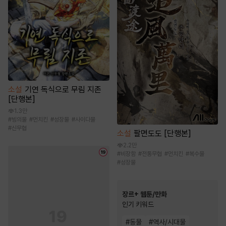
소설
기연 독식으로 무림 지존
[단행본]
1.3만
#
빙의물
#
먼치킨
#
성장물
#
사이다물
#
신무협
소설
팔면도도 [단행본]
2.2만
#
비장함
#
전통무협
#
먼치킨
#
복수물
#
성장물
장르+ 웹툰/만화
인기 키워드
#
동물
#
역사/시대물