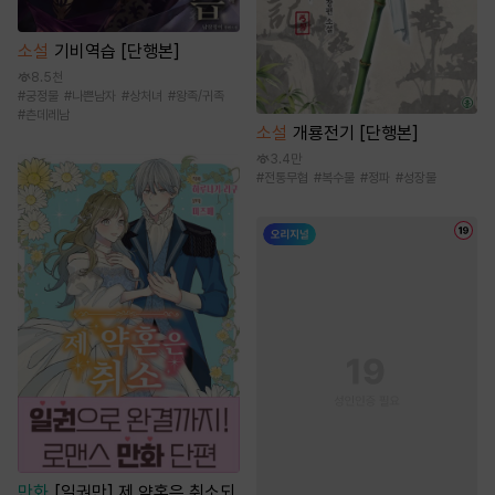
소설
기비역습 [단행본]
8.5천
#
궁정물
#
나쁜남자
#
상처녀
#
왕족/귀족
#
츤데레남
소설
개룡전기 [단행본]
3.4만
#
전통무협
#
복수물
#
정파
#
성장물
만화
[일권만] 제 약혼은 취소되