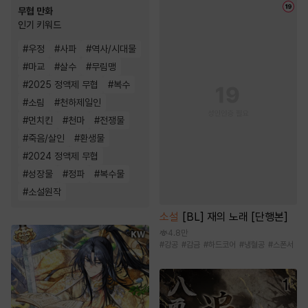
무협 만화
인기 키워드
#
우정
#
사파
#
역사/시대물
#
마교
#
살수
#
무림맹
#
2025 정액제 무협
#
복수
#
소림
#
천하제일인
#
먼치킨
#
천마
#
전쟁물
#
죽음/살인
#
환생물
#
2024 정액제 무협
#
성장물
#
정파
#
복수물
#
소설원작
소설
[BL] 재의 노래 [단행본]
4.8만
#
강공
#
감금
#
하드코어
#
냉혈공
#
스폰서