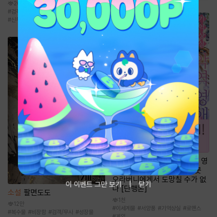
20만
#
검객/무사
#
통쾌함
#
성장물
#
복수물
#
신무협
만화
[일권만] 기억상실 악역 영
애는 공략 대상인 얀데레 의붓
오라버니에게서 도망칠 수가 없
이 이벤트 그만 보기
닫기
다 [단행본]
소설
팔면도도
1천
12만
#
이세계물
#
서양풍
#
기억상실
#
로맨스
#
복수물
#
비장함
#
검객/무사
#
성장물
#
게임