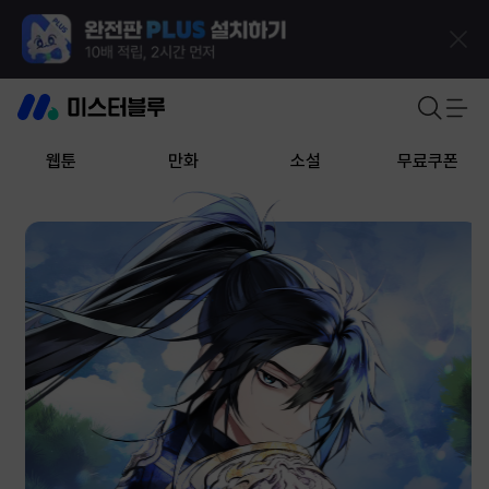
웹툰
만화
소설
무료쿠폰