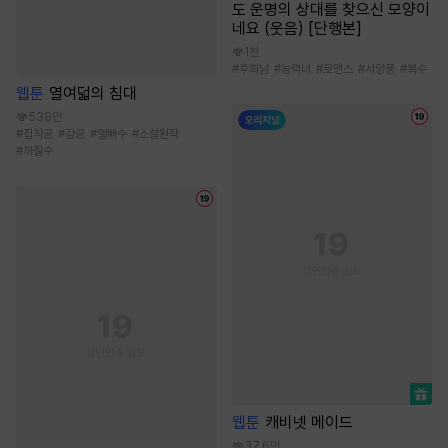
도 운명의 상대를 찾으신 모양이
네요 (웃음) [단행본]
1천
#
후회남
#
능력녀
#
로맨스
#
서양풍
#
복수
웹툰
열여덟의 침대
539만
#
집착공
#
강공
#
얼빠수
#
소설원작
#
까칠수
웹툰
캐비넷 메이드
37.6만