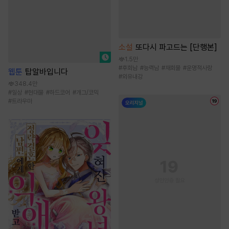
소설
또다시 파고드는 [단행본]
1.5만
#
후회남
#
능력남
#
재회물
#
운명적사랑
웹툰
탑알바입니다
#
외유내강
348.4만
#
일상
#
현대물
#
하드코어
#
개그/코믹
#
트라우마