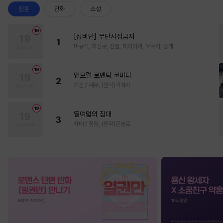
웹툰
만화
소설
[성비단] 무단사정금지
1
마규식, 피상구, 진월, 테리야끼, 오프카, 뚱개
언모럴 로맨틱 코미디
2
가감 / 쌔우, (원작)곽겨자
열여덟의 침대
3
자태 / 청담, (원작)문슬로