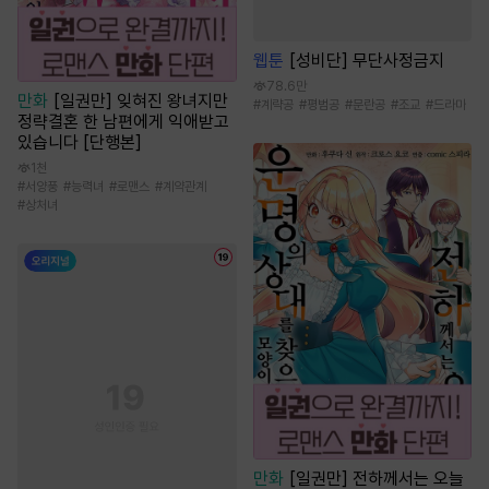
웹툰
[성비단] 무단사정금지
78.6만
만화
[일권만] 잊혀진 왕녀지만
#
계략공
#
평범공
#
문란공
#
조교
#
드라마
정략결혼 한 남편에게 익애받고
있습니다 [단행본]
1천
#
서양풍
#
능력녀
#
로맨스
#
계약관계
#
상처녀
만화
[일권만] 전하께서는 오늘