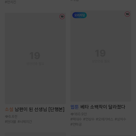
#
먼치킨
웹툰
베타 소백작이 달라졌다
소설
남편이 된 선생님 [단행본]
160.9만
6.6천
#
떡대수
#
연상수
#
오메가버스
#
상처수
#
현대물
#
사제지간
#
연하공