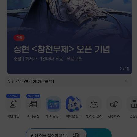
2
/
15
점검 안내 [2026.08.11]
+1,000원
첫충전 혜택
회원가입
머니충전
혜택 총정리
혜택몰빵💘
밀리언 셀러
점핑패스
선물
설정
관심 장르 설정하고 맞춤 추천 받기