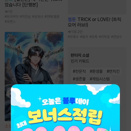
었습니다 [단행본]
1천
#
트라우마
#
직진남
#
상처녀
#
연애/결혼
웹툰
TRICK or LOVE! (트릭
#
로맨스
오어 러브!)
118.2만
#
유혹수
#
동거
#
유혹
#
키작공
#
연상수
판타지 소설
인기 키워드
#
전문직
#
환생물
#
먼치킨
#
생존물
#
게임시스템
#
통쾌함
#
천재
#
복수물
#
유쾌함
#
회귀물
#
성장물
#
빙의물
#
비장함
#
시스템
#
스포츠물
#
차원이동물
#
경영/기업
#
전쟁물
#
재벌물
#
이능력
소설
흑도검선