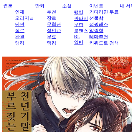
웹툰
만화
이벤트
내 서
소설
연재
추천
기다리면 무료
랭킹
오리지널
장르
선물함
판타지
단편
무협관
점핑패스
무협
장르
성인관
알림함
로맨스
완결
무료
BL
테마추천
일반
랭킹
랭킹
키워드로 검색