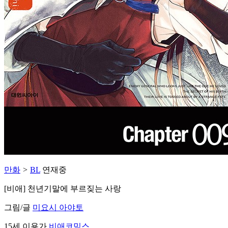
만화
>
BL
연재중
[비애] 천년기말에 부르짖는 사랑
그림/글
미요시 아야토
15세 이용가
비애코믹스