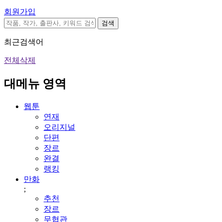
회원가입
검색
최근검색어
전체삭제
대메뉴 영역
웹툰
연재
오리지널
단편
장르
완결
랭킹
만화
;
추천
장르
무협관