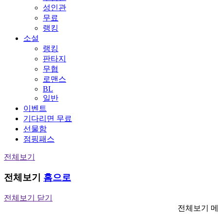
성인관
무료
랭킹
소설
랭킹
판타지
무협
로맨스
BL
일반
이벤트
기다리면 무료
선물함
점핑패스
전체보기
전체보기
홈으로
전체보기 닫기
전체보기 