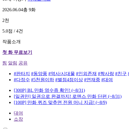
2026.06.04
총 9화
2천
5.0점 / 4건
작품소개
첫 화 무료보기
찜
알림
공유
#판타지
#동양풍
#역사/시대물
#인외존재
#짝사랑
#친구
#다정수
#5천원이하
#별점4점이상
#연재중
#대여
[300P] BL 만화 영수증 확인!
(~8/31)
[일권만] 일권으로 완결까지! 로맨스 만화 단편
(~8/31)
[100P] 만화 퀴즈 맞추면 전원 머니 지급!
(~8/9)
대여
소장