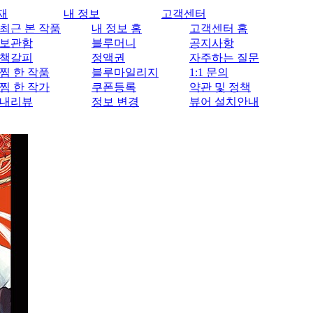
재
내 정보
고객센터
최근 본 작품
내 정보 홈
고객센터 홈
보관함
블루머니
공지사항
책갈피
정액권
자주하는 질문
찜 한 작품
블루마일리지
1:1 문의
찜 한 작가
쿠폰등록
약관 및 정책
내리뷰
정보 변경
뷰어 설치안내