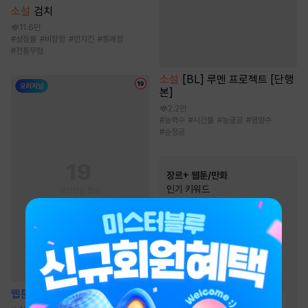
소설
검치
11.6만
#
성장물
#
비장함
#
먼치킨
#
통쾌함
#
전통무협
소설
[BL] 루멘 프로젝트 [단행
본]
2.2만
#
능력수
#
사건물
#
능글공
#
명랑수
#
순정공
장르+ 웹툰/만화
인기 키워드
#
이세계물
#
동양풍
#
소설원작
#
음식
#
우정
#
인외존재
#
복수물
#
영상화
#
연애/결혼
#
역사/시대물
#
초능력
웹툰
베타 소백작이 달라졌다
#
힐링물
#
다정남
#
현대물