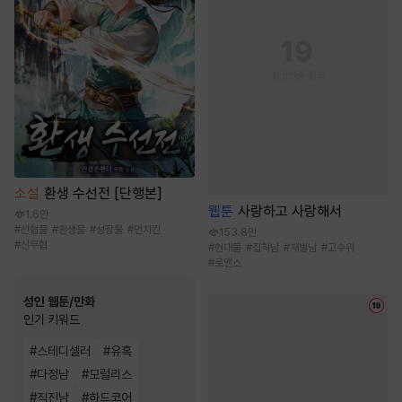
소설
환생 수선전 [단행본]
웹툰
사랑하고 사랑해서
1.6만
#
선협물
#
환생물
#
성장물
#
먼치킨
153.8만
#
신무협
#
현대물
#
집착남
#
재벌남
#
고수위
#
로맨스
성인 웹툰/만화
인기 키워드
#
스테디셀러
#
유혹
#
다정남
#
모럴리스
#
직진남
#
하드코어