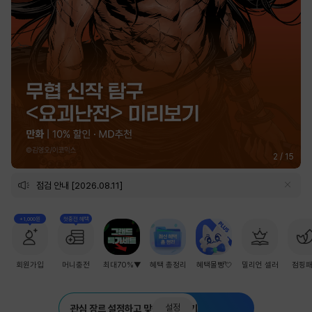
2
/
15
점검 안내 [2026.08.11]
+1,000원
첫충전 혜택
회원가입
머니충전
최대70%▼
혜택 총정리
혜택몰빵💘
밀리언 셀러
점핑
설정
관심 장르 설정하고 맞춤 추천 받기