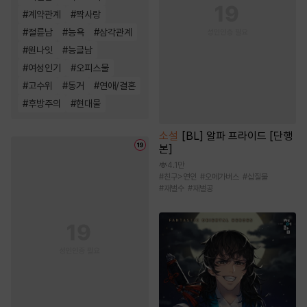
#
계약관계
#
짝사랑
#
절륜남
#
능욕
#
삼각관계
#
원나잇
#
능글남
#
여성인기
#
오피스물
#
고수위
#
동거
#
연애/결혼
#
후방주의
#
현대물
소설
[BL] 알파 프라이드 [단행
본]
4.1만
#
친구>연인
#
오메가버스
#
삽질물
#
재벌수
#
재벌공