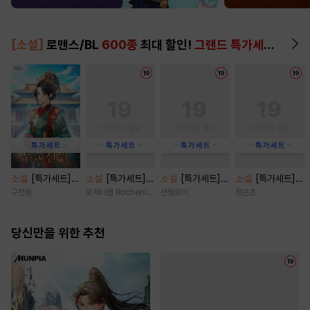
[소설]
로맨스/BL
600종
최대 할인!
그랜드 특가세트
▶
소설
[특가세트]
소설
[특가세트]
소설
[특가세트]
소설
[특가세트]
후문신의 [단행본]
금단 위에 순정
주인마님의 또 다
광애록 [단행본]
구천몽
로체니콥 Rocheni-cob
선월로이
정은초
[단행본]
른 주인 [단행본]
당신만을 위한 추천