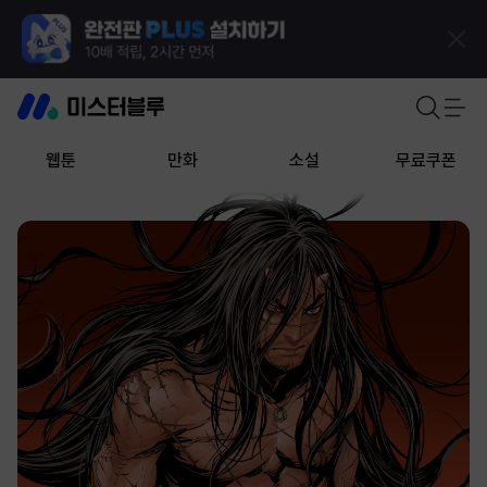
웹툰
만화
소설
무료쿠폰