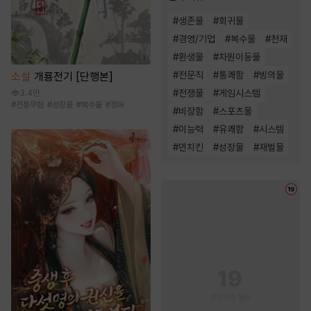
#
생존물
#
회귀물
#
경영/기업
#
복수물
#
천재
#
환생물
#
차원이동물
#
전문직
#
통쾌함
#
빙의물
소설
개룡전기 [단행본]
#
전쟁물
#
게임시스템
3.4만
#
전통무협
#
성장물
#
복수물
#
정파
#
비장함
#
스포츠물
#
이능력
#
유쾌함
#
시스템
#
먼치킨
#
성장물
#
재벌물