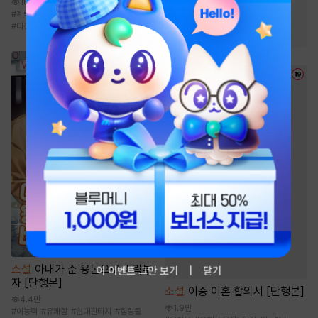
160.6만
#
동물
#
성장물
#
환생물
#
계략공
#
연상수
#
미인공
#
다공일수
#
다정공
#
복수
#
친구
#
오피스물
소설
아내가 준 용돈으로 벼락부
이 이벤트 그만 보기
닫기
자 [단행본]
소설
이중 이혼 합의서 [단행본]
4.4만
1.9만
#
이능력
#
유쾌함
#
현대판타지
#
힐링물