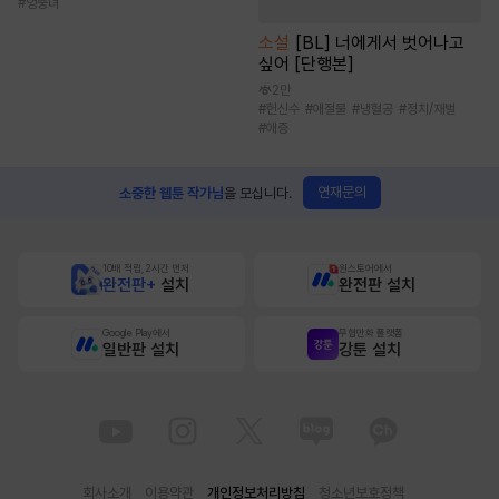
#
엉뚱녀
소설
[BL] 너에게서 벗어나고
싶어 [단행본]
2만
#
헌신수
#
애절물
#
냉혈공
#
정치/재벌
#
애증
연재문의
소중한 웹툰 작가님
을 모십니다.
10배 적립, 2시간 먼저
원스토어에서
완전판+
설치
완전판 설치
Google Play에서
무협만화 플랫폼
일반판 설치
강툰 설치
회사소개
이용약관
개인정보처리방침
청소년보호정책