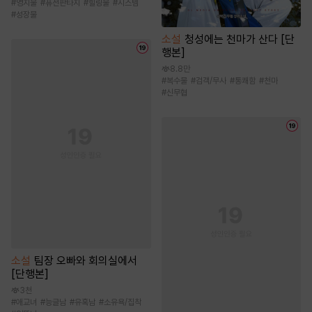
#
영지물
#
퓨전판타지
#
힐링물
#
시스템
#
성장물
소설
청성에는 천마가 산다 [단
행본]
8.8만
#
복수물
#
검객/무사
#
통쾌함
#
천마
#
신무협
소설
팀장 오빠와 회의실에서
[단행본]
3천
#
애교녀
#
능글남
#
유혹남
#
소유욕/집착