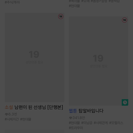
#
육아물
#
오해
#
몸정>맘정
#
능력남
#
주식/투자
#
현대물
소설
남편이 된 선생님 [단행본]
웹툰
탑알바입니다
6.3천
341.8만
#
사제지간
#
현대물
#
현대물
#
미남공
#
사제관계
#
모럴리스
#
트라우마