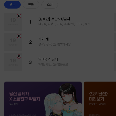
웹툰
만화
소설
[성비단] 무단사정금지
1
마규식, 피상구, 진월, 테리야끼, 오프카, 뚱개
개와 새
2
정각 / 정각, (원작)박하사탕
열여덟의 침대
3
자태 / 청담, (원작)문슬로