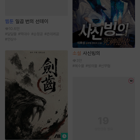
웹툰
일곱 번의 선데이
10.6만
#
달달물
#
떡대수
#
순정공
#
츤데레공
#
연상수
소설
사신빙의
3만
#
복수물
#
빙의물
#
신무협