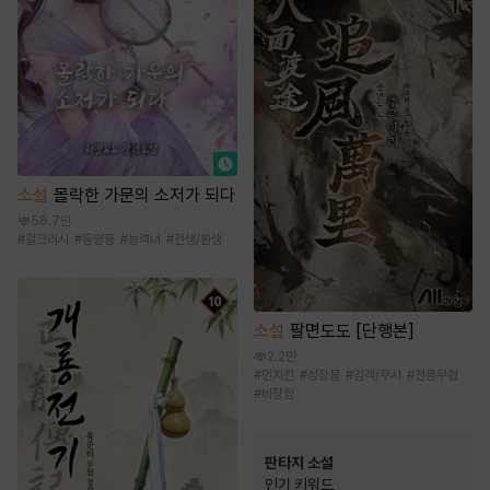
소설
몰락한 가문의 소저가 되다
58.7만
#
걸크러시
#
동양풍
#
능력녀
#
전생/환생
소설
팔면도도 [단행본]
2.2만
#
먼치킨
#
성장물
#
검객/무사
#
전통무협
#
비장함
판타지 소설
인기 키워드