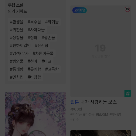
무협 소설
인기 키워드
#
환생물
#
복수물
#
회귀물
#
귀환물
#
사이다물
#
성장물
#
정파
#
생존물
#
천하제일인
#
잔잔함
#
검객/무사
#
차원이동물
#
빙의물
#
천마
#
마교
#
통쾌함
#
유쾌함
#
고독함
#
먼치킨
#
비장함
웹툰
내가 사랑하는 보스
60만
#
키작공
#
다정공
#
BDSM
#
첫사랑
#
강수