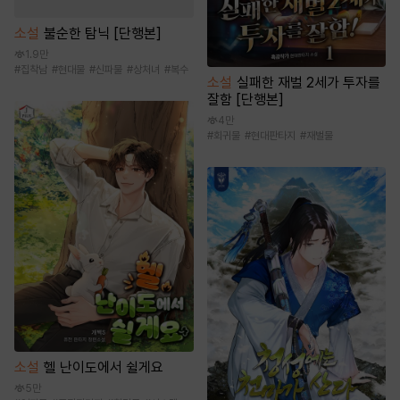
소설
불순한 탐닉 [단행본]
1.9만
#
집착남
#
현대물
#
신파물
#
상처녀
#
복수
소설
실패한 재벌 2세가 투자를
잘함 [단행본]
4만
#
회귀물
#
현대판타지
#
재벌물
소설
헬 난이도에서 쉴게요
5만