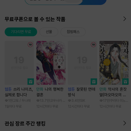
무료쿠폰으로 볼 수 있는 작품
기다리면 무료
선물
점핑패스
웹툰
쓰리 나이츠,
만화
나의 행복한
웹툰
잘못된 연애
만화
약사의 혼잣
실제로 합니다
결혼
방식
말(마오마오의 후
궁 수수께끼 풀이
1천
고토 / 두나래
13.7만
코우사카 리토 / 아기토기 아쿠미
3.4만
SIK
17만
쿠라타 미노지 /
수첩)
1일마다 무료
12시간마다 무료
12시간마다 무료
12시간마다 무료
관심 장르 주간 랭킹