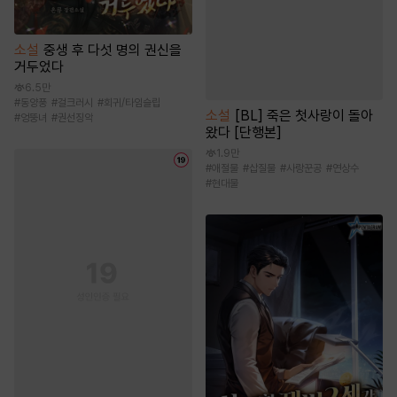
소설
중생 후 다섯 명의 권신을
거두었다
6.5만
#
동양풍
#
걸크러시
#
회귀/타임슬립
소설
[BL] 죽은 첫사랑이 돌아
#
엉뚱녀
#
권선징악
왔다 [단행본]
1.9만
#
애절물
#
삽질물
#
사랑꾼공
#
연상수
#
현대물