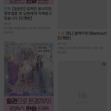
만화
[일권만] 잊혀진 왕녀지만
정략결혼 한 남편에게 익애받고
있습니다 [단행본]
1천
#
서양풍
#
연애/결혼
#
능력녀
#
계약관계
#
상처녀
소설
[BL] 블랙아웃(Blackout)
[단행본]
1.2만
#
평범수
#
사건물
#
외유내강수
#
첫사랑
#
능글공