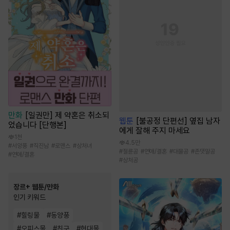
만화
[일권만] 제 약혼은 취소되
웹툰
[불공정 단편선] 옆집 남자
었습니다 [단행본]
에게 잘해 주지 마세요
1천
4.5만
#
서양풍
#
직진남
#
로맨스
#
상처녀
#
절륜공
#
연애/결혼
#
대물공
#
존댓말공
#
연애/결혼
#
상처공
장르+ 웹툰/만화
인기 키워드
#
힐링물
#
동양풍
#
오피스물
#
친구
#
현대물