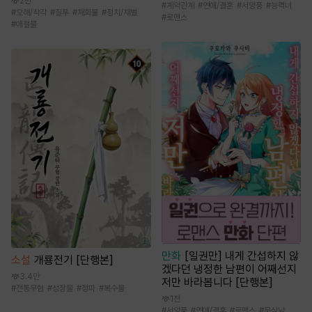
2만
#
계약관계
#
연애/결혼
#
서양풍
#
능력녀
#
오해/착각
#
질투
#
재회물
#
정치/재벌
#
로맨스
#
애절물
만화
[일권만] 내게 간섭하지 않
소설
개룡전기 [단행본]
겠다던 냉정한 남편이 어째선지
3.4만
저만 바라봅니다 [단행본]
#
전통무협
#
성장물
#
정파
#
복수물
1천
#
서양풍
#
연애/결혼
#
로맨스
#
무심남