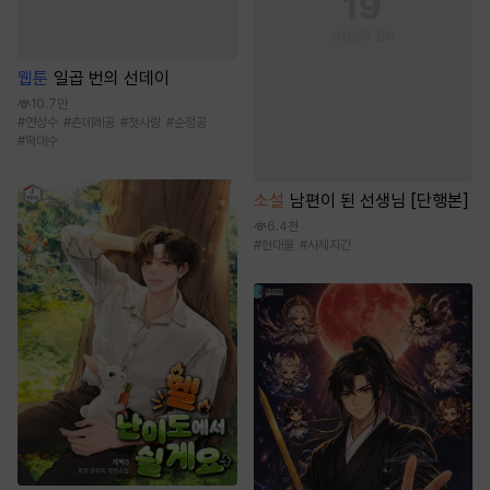
웹툰
일곱 번의 선데이
10.7만
#
연상수
#
츤데레공
#
첫사랑
#
순정공
#
떡대수
소설
남편이 된 선생님 [단행본]
6.4천
#
현대물
#
사제지간