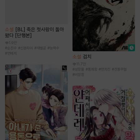
소설
[BL] 죽은 첫사랑이 돌아
왔다 [단행본]
1.9만
#
순진수
#
신분차이
#
재벌공
#
능력수
#
연예계
소설
검치
11.7만
#
성장물
#
통쾌함
#
먼치킨
#
전통무협
#
비장함