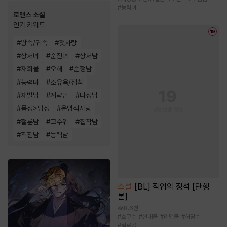
#
능력녀
로맨스 소설
인기 키워드
#
왕족/귀족
#
첫사랑
#
상처녀
#
순진녀
#
상처남
#
재회물
#
오해
#
순정남
#
능력녀
#
소유욕/집착
#
재벌남
#
계략남
#
다정남
#
몸정>맘정
#
운명적사랑
#
절륜남
#
고수위
#
집착남
#
직진남
#
능력남
소설
[BL] 작업의 정석 [단행
본]
8.6천
#
호구수
#
현대물
#
리맨물
#
허당수
#
절륜공