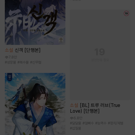
소설
신객 [단행본]
7.8만
#
성장물
#
복수물
#
신무협
소설
[BL] 트루 러브(True
Love) [단행본]
6.8만
#
달달물
#
얼빠수
#
능력수
#
정치/재벌
#
삽질물