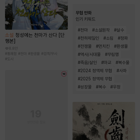
무협 만화
인기 키워드
#
천마
#
소설원작
#
살수
소설
청성에는 천마가 산다 [단
#
천하제일인
#
소림
#
정파
행본]
#
전쟁물
#
먼치킨
#
환생물
8.8만
#
통쾌함
#
천마
#
환생물
#
검객/무사
#
역사/시대물
#
무림맹
#
도사
#
죽음/살인
#
마교
#
복수물
#
2024 정액제 무협
#
사파
#
2025 정액제 무협
#
성장물
#
복수
#
우정