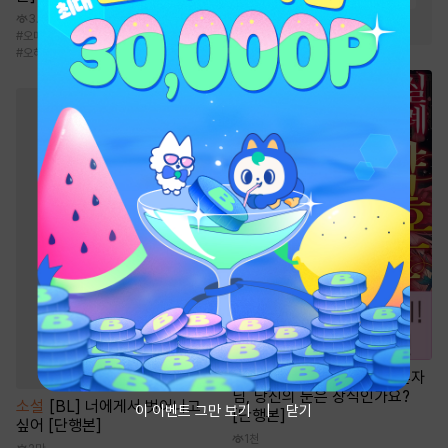
3.5만
#
현대물
#
절륜공
#
오메가버스
#
미인수
#
강공
#
후회공
#
오해/착각
만화
[일권만] 실례지만 약혼자
님, 당신의 눈은 장식인가요?
소설
[BL] 너에게서 벗어나고
이 이벤트 그만 보기
닫기
[단행본]
싶어 [단행본]
1천