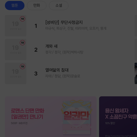
웹툰
만화
소설
[성비단] 무단사정금지
1
마규식, 피상구, 진월, 테리야끼, 오프카, 뚱개
개와 새
2
정각 / 정각, (원작)박하사탕
열여덟의 침대
3
자태 / 청담, (원작)문슬로