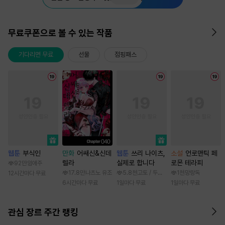
무료쿠폰으로 볼 수 있는 작품
기다리면 무료
선물
점핑패스
웹툰
부식인
만화
어쌔신&신데
웹툰
쓰리 나이츠,
소설
언로맨틱 페
렐라
실제로 합니다
로몬 테라피
92만
임애주
17.8만
나츠노 유조
5.8천
고토 / 두나래
1천
망랑독
12시간마다 무료
6시간마다 무료
1일마다 무료
1일마다 무료
관심 장르 주간 랭킹