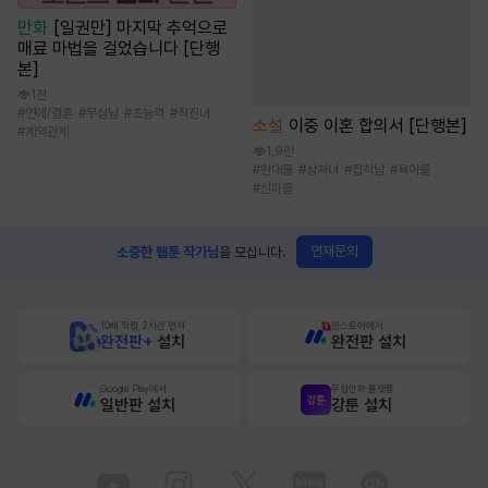
만화
[일권만] 마지막 추억으로
매료 마법을 걸었습니다 [단행
본]
1천
#
연애/결혼
#
무심남
#
초능력
#
직진녀
소설
이중 이혼 합의서 [단행본]
#
계약관계
1.9만
#
현대물
#
상처녀
#
집착남
#
육아물
#
신파물
연재문의
소중한 웹툰 작가님
을 모십니다.
10배 적립, 2시간 먼저
원스토어에서
완전판+
설치
완전판 설치
Google Play에서
무협만화 플랫폼
일반판 설치
강툰 설치