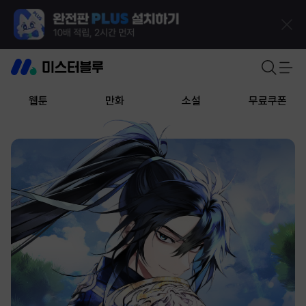
웹툰
만화
소설
무료쿠폰