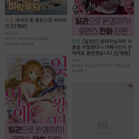
소설
아내가 준 용돈으로 벼락부
자 [단행본]
4.5만
#
이능력
#
현대판타지
#
힐링물
만화
[일권만] 왕태자님과의 약
#
주식/투자
#
유쾌함
혼을 거절했더니 어째서인지 얀
데레로 돌변했습니다 [단행본]
1천
#
로맨스
#
집착남
#
계약관계
#
연애/결혼
#
환생물