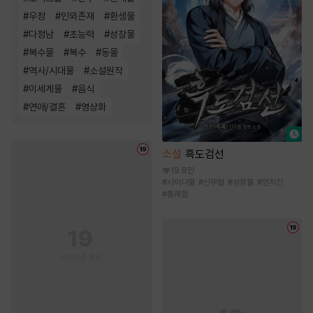
#
우정
#
인외존재
#
환생물
#
다정남
#
초능력
#
성장물
#
복수물
#
복수
#
동물
#
역사/시대물
#
소설원작
#
이세계물
#
음식
#
연애/결혼
#
영상화
소설
흑도검선
19.8만
#
사이다물
#
신무협
#
성장물
#
먼치킨
#
통쾌함