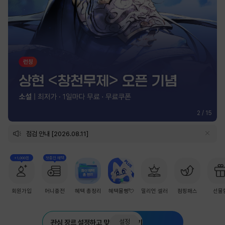
2
/
15
점검 안내 [2026.08.11]
+1,000원
첫충전 혜택
회원가입
머니충전
혜택 총정리
혜택몰빵💘
밀리언 셀러
점핑패스
선물
설정
관심 장르 설정하고 맞춤 추천 받기