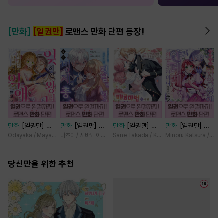
[만화]
[일권만]
로맨스 만화 단편 등장!
만화
[일권만] 잊
만화
[일권만] 모
만화
[일권만] 매
만화
[일권만] 기
혀진 왕녀지만 정
든 것을 포기한 평
료 마법에 걸린 척
억상실 악역 영애
Odayaka / Maya Koike
나츠미 / 시바노 이즈미
Sane Takada / Koki Fuyutsuki
Minoru Katsura / M
략결혼 한 남편에
범한 영애는 젊은
했더니 냉담했던
는 공략 대상인 얀
게 익애받고 있습
빙제의 총애를 받
약혼자가 맹목적인
데레 의붓 오라버
니다 [단행본]
당신만을 위한 추천
는다 [단행본]
사랑꾼이 되었습니
니에게서 도망칠
다 [단행본]
수가 없다 [단행
본]