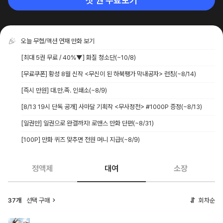
첫 권 무료보기
오늘 무협/액션 연재 만화 보기
[최대 5권 무료 / 40%▼] 화질 청소단
(~10/8)
[무료쿠폰] 황성 8월 신작 <무신이 된 하북팽가 막내공자> 런칭
(~8/14)
[즉시 만원] 대.만.족. 인쇄소
(~8/9)
[8/13 19시 단독 공개] 사마달 기획작 <무사정천> #1000P 증정
(~8/13)
[일권만] 일권으로 완결까지! 로맨스 만화 단편
(~8/31)
[100P] 만화 퀴즈 맞추면 전원 머니 지급!
(~8/9)
정액제
대여
소장
37개
선택 구매
회차순