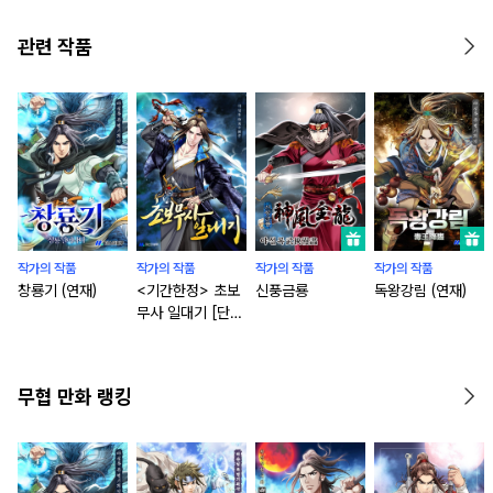
관련 작품
작가의 작품
작가의 작품
작가의 작품
작가의 작품
창룡기 (연재)
<기간한정> 초보
신풍금룡
독왕강림 (연재)
무사 일대기 [단행
본]
무협 만화 랭킹