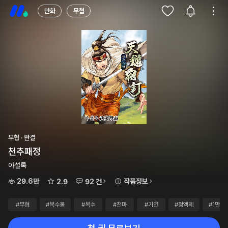
만화
무협
무협 · 완결
천추패정
야설록
29.6만
작품정보
2.9
92 건
#무협
#복수물
#복수
#천마
#기연
#정액제
#1만~