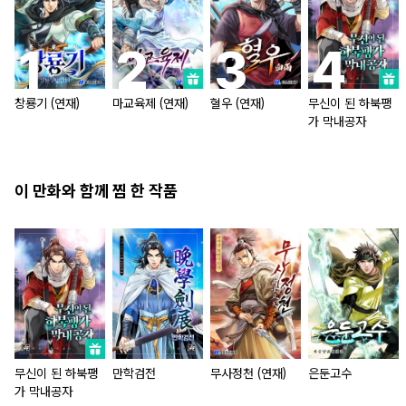
창룡기 (연재)
마교육제 (연재)
혈우 (연재)
무신이 된 하북팽
가 막내공자
이 만화와 함께 찜 한 작품
무신이 된 하북팽
만학검전
무사정천 (연재)
은둔고수
가 막내공자