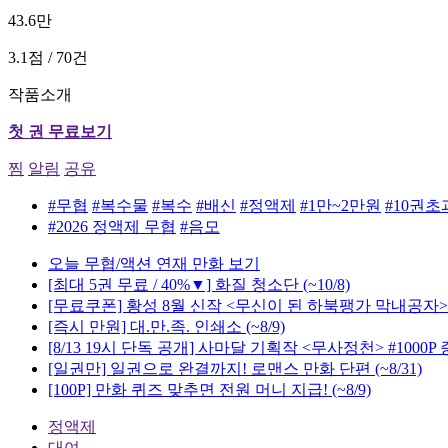
43.6만
3.1점 / 70건
작품소개
첫 권 무료보기
찜
알림
공유
#무협
#복수물
#복수
#배신
#정액제
#1만~2만원
#10권초
#2026 정액제 무협
#음모
오늘 무협/액션 연재 만화 보기
[최대 5권 무료 / 40%▼] 화질 청소단
(~10/8)
[무료쿠폰] 황성 8월 신작 <무신이 된 하북팽가 막내공자>
[즉시 만원] 대.만.족. 인쇄소
(~8/9)
[8/13 19시 단독 공개] 사마달 기획작 <무사정천> #1000P
[일권만] 일권으로 완결까지! 로맨스 만화 단편
(~8/31)
[100P] 만화 퀴즈 맞추면 전원 머니 지급!
(~8/9)
정액제
대여