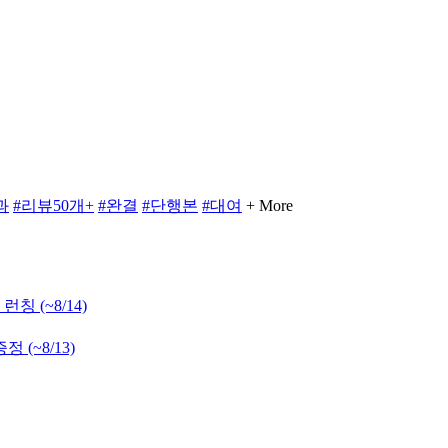
과
#리뷰50개+
#완결
#단행본
#대여
+ More
 런칭
(~8/14)
 증정
(~8/13)