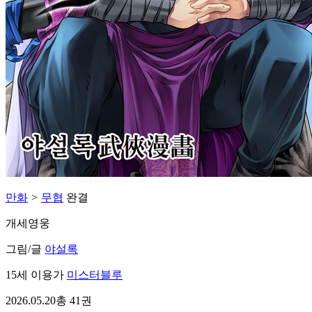
만화
>
무협
완결
개세영웅
그림/글
야설록
15세 이용가
미스터블루
2026.05.20
총 41권