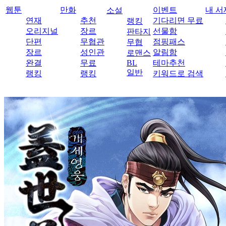
웹툰
만화
이벤트
내 서
소설
연재
추천
기다리면 무료
랭킹
오리지널
장르
선물함
판타지
단편
무협관
점핑패스
무협
장르
성인관
알림함
로맨스
완결
무료
BL
테마추천
일반
랭킹
랭킹
키워드로 검색