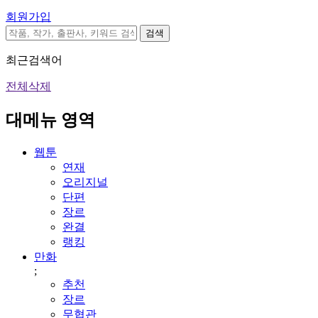
회원가입
검색
최근검색어
전체삭제
대메뉴 영역
웹툰
연재
오리지널
단편
장르
완결
랭킹
만화
;
추천
장르
무협관