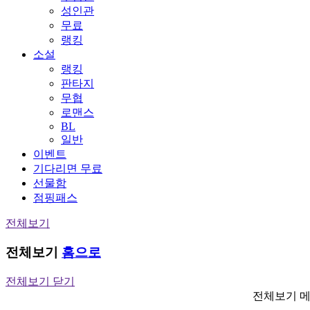
성인관
무료
랭킹
소설
랭킹
판타지
무협
로맨스
BL
일반
이벤트
기다리면 무료
선물함
점핑패스
전체보기
전체보기
홈으로
전체보기 닫기
전체보기 