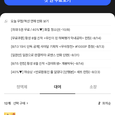
첫 권 무료보기
오늘 무협/액션 연재 만화 보기
[최대 5권 무료 / 40%▼] 화질 청소단
(~10/8)
[무료쿠폰] 황성 8월 신작 <무신이 된 하북팽가 막내공자> 런칭
(~8/14)
[8/13 19시 단독 공개] 사마달 기획작 <무사정천> #1000P 증정
(~8/13)
[일권만] 일권으로 완결까지! 로맨스 만화 단편
(~8/31)
[8/15 런칭] 황성 8월 신작 <검마회생> 개봉박두
(~8/14)
[40%▼] 하승남 <반로환동인 줄 알았다 [단행본]> 세트 런칭
(~8/23)
정액제
대여
소장
12개
선택 구매
회차순