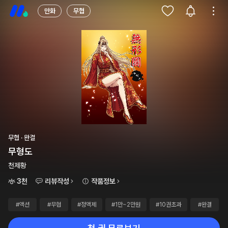
만화
무협
무협 · 완결
무형도
천제황
3천
리뷰작성
작품정보
#액션
#무협
#정액제
#1만~2만원
#10권초과
#완결