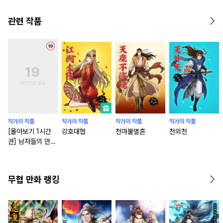
관련 작품
작가의 작품
작가의 작품
작가의 작품
작가의 작품
[몰아보기 1시간
강호대협
천마불멸혼
천외천
권] 남자들의 만화
다 : 제2막 초월자
들
무협 만화 랭킹