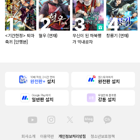
<기간한정> 퇴마
혈우 (연재)
무신이 된 하북팽
창룡기 (연재)
축귀 [단행본]
가 막내공자
10배 적립, 2시간 먼저
원스토어에서
완전판+
설치
완전판 설치
Google Play에서
무협만화 플랫폼
일반판 설치
강툰 설치
회사소개
이용약관
개인정보처리방침
청소년보호정책