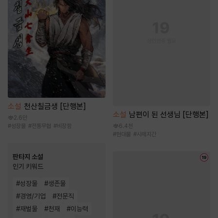
소설
천산칠금생 [단행본]
소설
남편이 된 선생님 [단행본]
2.6만
#
성장물
#
전통무협
#
비장함
6.4천
#
현대물
#
사제지간
판타지 소설
인기 키워드
#
성장물
#
생존물
#
경영/기업
#
전문직
#
재벌물
#
천재
#
이능력