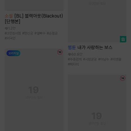
소설
[BL] 블랙아웃(Blackout)
[단행본]
1.2만
#
3인칭시점
#
헌신공
#
얼빠수
#
순정공
#
외국인
웹툰
내가 사랑하는 보스
60.9만
#
주종관계
#
사랑꾼공
#
미남수
#
리맨물
#
페티쉬