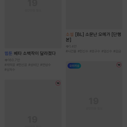
소설
[BL] 소문난 오메가 [단행
본]
1.4만
#
사건물
#
헌신수
#
호구수
#
임신수
#
감금
웹툰
베타 소백작이 달라졌다
160.7만
#
계략공
#
헌신공
#
성비단
#
연상수
#
상처수