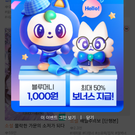
#
미인수
#
순진수
#
다정공
94.8만
#
사랑꾼공
#
울보공
#
적극수
#
3P
#
다공일수
#
세같살
이 이벤트 그만 보기
닫기
소설
해일주의보 [단행본]
소설
몰락한 가문의 소저가 되다
2.3천
59만
#
재회물
#
다정녀
#
소유욕/집착
#
철벽녀