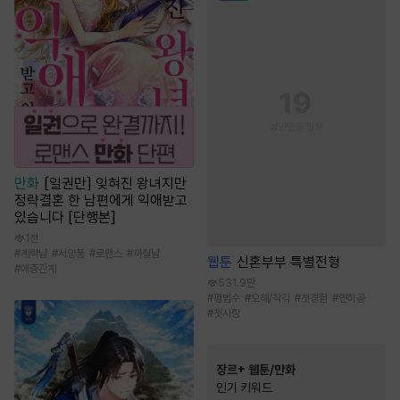
만화
[일권만] 잊혀진 왕녀지만
정략결혼 한 남편에게 익애받고
있습니다 [단행본]
1천
#
계략남
#
서양풍
#
로맨스
#
까칠남
웹툰
신혼부부 특별전형
#
애증관계
531.9만
#
평범수
#
오해/착각
#
첫경험
#
연하공
#
첫사랑
장르+ 웹툰/만화
인기 키워드