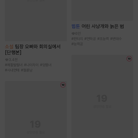
웹툰
어린 사냥개와 늙은 범
6만
#
판타지
#
연하공
#
초능력
#
변태수
#
능력공
소설
팀장 오빠와 회의실에서
[단행본]
3.4천
#
쾌활발랄녀
#
나이차이
#
엉뚱녀
#
사내연애
#
절륜남