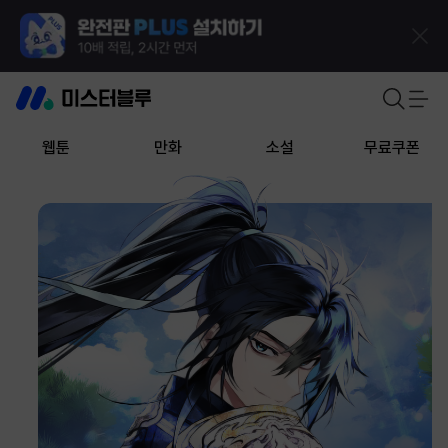
웹툰
만화
소설
무료쿠폰