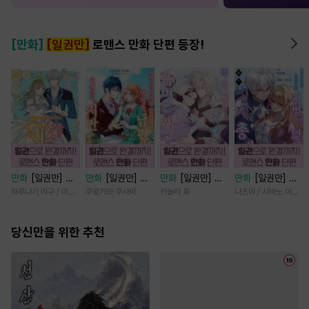
[만화]
[일권만]
로맨스 만화 단편 등장!
만화
[일권만] 제
만화
[일권만] 내
만화
[일권만] 죽
만화
[일권만] 모
약혼은 취소되었습
게 간섭하지 않겠
을 뻔한 늑대가 운
든 것을 포기한 평
하루나기 리구 / 미즈메
쿠로카와 쿠사비
카놀라 유
나츠미 / 시바노 이즈미
니다 [단행본]
다던 냉정한 남편
명의 짝이 되기까
범한 영애는 젊은
이 어째선지 저만
지 [단행본]
빙제의 총애를 받
당신만을 위한 추천
바라봅니다 [단행
는다 [단행본]
본]