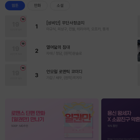
웹툰
만화
소설
[성비단] 무단사정금지
1
마규식, 피상구, 진월, 테리야끼, 오프카, 뚱개
열여덟의 침대
2
자태 / 청담, (원작)문슬로
언모럴 로맨틱 코미디
3
가감 / 쌔우, (원작)곽겨자