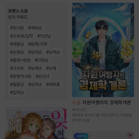
로맨스 소설
인기 키워드
#
첫사랑
#
계략남
#
소유욕/집착
#
직진남
#
재벌남
#
왕족/귀족
#
순정남
#
상처남
#
능력남
#
몸정>맘정
#
다정남
#
고수위
#
능력녀
#
오해
#
운명적사랑
#
순진녀
#
절륜남
#
상처녀
#
재회물
#
집착남
소설
차원여행자의 경제학개론
10.8만
#
통쾌함
#
사이다물
#
현대판타지
#
재벌물
#
차원이동물