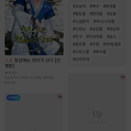
#
초능력
#
복수
#
환생물
#
힐링물
#
현대물
#
동물
#
소설원작
#
역사/시대물
#
다정남
#
성장물
#
영상화
#
친구
#
이세계물
#
음식
#
동양풍
#
우정
#
연애/결혼
#
오피스물
#
복수물
#
인외존재
소설
청성에는 천마가 산다 [단
행본]
8.8만
#
검객/무사
#
천마
#
신무협
#
통쾌함
#
복수물