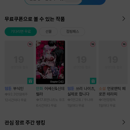
무료쿠폰으로 볼 수 있는 작품
기다리면 무료
선물
점핑패스
웹툰
부식인
만화
어쌔신&신데
웹툰
쓰리 나이츠,
소설
언로맨틱 페
렐라
실제로 합니다
로몬 테라피
92.3만
임애주
17.8만
나츠노 유조
1만
고토 / 두나래
1천
망랑독
12시간마다 무료
6시간마다 무료
1일마다 무료
1일마다 무료
관심 장르 주간 랭킹