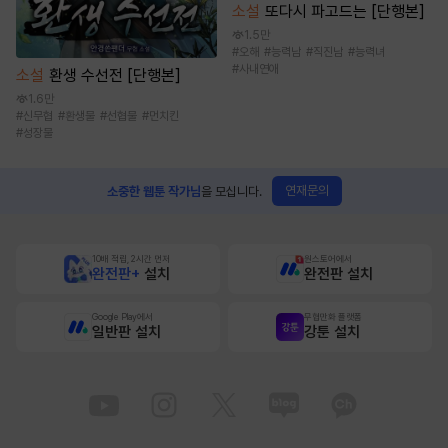
소설
또다시 파고드는 [단행본]
1.5만
#
오해
#
능력남
#
직진남
#
능력녀
#
사내연애
소설
환생 수선전 [단행본]
1.6만
#
신무협
#
환생물
#
선협물
#
먼치킨
#
성장물
연재문의
소중한 웹툰 작가님
을 모십니다.
10배 적립, 2시간 먼저
원스토어에서
완전판+
설치
완전판 설치
Google Play에서
무협만화 플랫폼
일반판 설치
강툰 설치