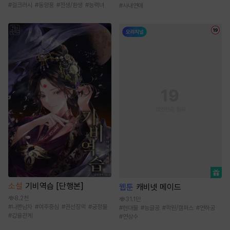
#
걸크러시
#
동양풍
#
전생/환생
#
능력녀
#
사내연애
소설
기비역습 [단행본]
웹툰
캐비넷 메이드
8.2천
31.1만
#
나쁜남자
#
여주중심
#
권선징악
#
궁정물
#
현대물
#
능글공
#
학원/캠퍼스
#
연하공
#
갑을관계
#
연상수