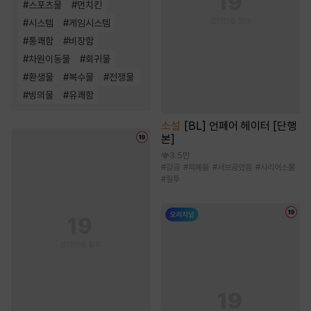
#
스포츠물
#
먼치킨
#
시스템
#
게임시스템
#
통쾌함
#
비장함
#
차원이동물
#
회귀물
#
환생물
#
복수물
#
전쟁물
#
빙의물
#
유쾌함
소설
[BL] 언페어 헤이터 [단행
본]
3.5만
#
강공
#
피폐물
#
서브공있음
#
시리어스물
#
질투