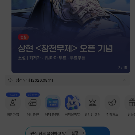
2
/
15
점검 안내 [2026.08.11]
+1,000원
첫충전 혜택
회원가입
머니충전
혜택 총정리
혜택몰빵💘
밀리언 셀러
점핑패스
선물
설정
관심 장르 설정하고 맞춤 추천 받기