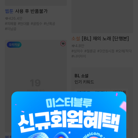
웹툰
사용 후 반품불가
426.4만
#
피폐물
#
현대물
#
굴림수
#
난폭공
#
미남공
소설
[BL] 재의 노래 [단행본]
4.8만
#
상처수
#
절륜공
#
3인칭시점
#
오해/착각
#
나이차이
BL 소설
인기 키워드
#
집착공
#
단정수
#
달달물
#
강공
#
일상물
#
순정공
#
상처수
#
오해/착각
#
능글공
#
미인공
#
첫사랑
#
연하공
#
절륜공
#
능욕공
#
3인칭시점
#
다정수
웹툰
원 플러스 투