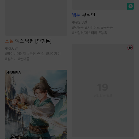
웹툰
부식인
92.3만
#
냉혈공
#
시리어스
#
능욕공
#
스릴러/미스터리
#
능욕
소설
엑스 남편 [단행본]
3.6만
#
베이비메신저
#
몸정>맘정
#
나이차이
#
상처녀
#
현대물