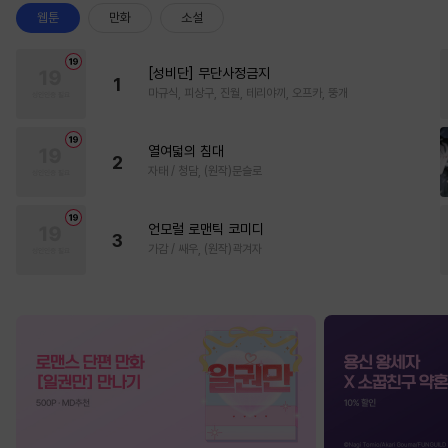
웹툰
만화
소설
[성비단] 무단사정금지
1
마규식, 피상구, 진월, 테리야끼, 오프카, 뚱개
열여덟의 침대
2
자태 / 청담, (원작)문슬로
언모럴 로맨틱 코미디
3
가감 / 쌔우, (원작)곽겨자