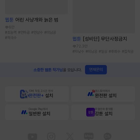
웹툰
어린 사냥개와 늙은 범
6만
#
초능력
#
연하공
#
연상수
#
미남공
#
적극수
웹툰
[성비단] 무단사정금지
72.3만
#
자낮수
#
미남공
#
일상
#
후회수
#
집착공
연재문의
소중한 웹툰 작가님
을 모십니다.
10배 적립, 2시간 먼저
원스토어에서
완전판+
설치
완전판 설치
Google Play에서
무협만화 플랫폼
일반판 설치
강툰 설치