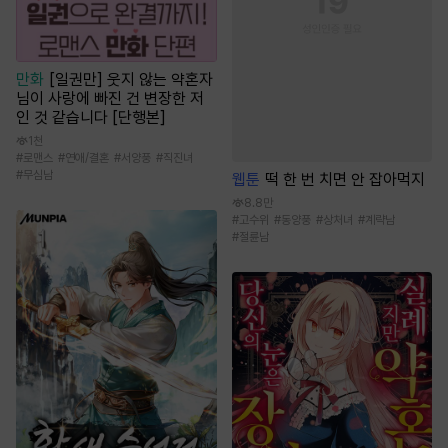
만화
[일권만] 웃지 않는 약혼자
님이 사랑에 빠진 건 변장한 저
인 것 같습니다 [단행본]
1천
#
로맨스
#
연애/결혼
#
서양풍
#
직진녀
#
무심남
웹툰
떡 한 번 치면 안 잡아먹지
8.8만
#
고수위
#
동양풍
#
상처녀
#
계략남
#
절륜남