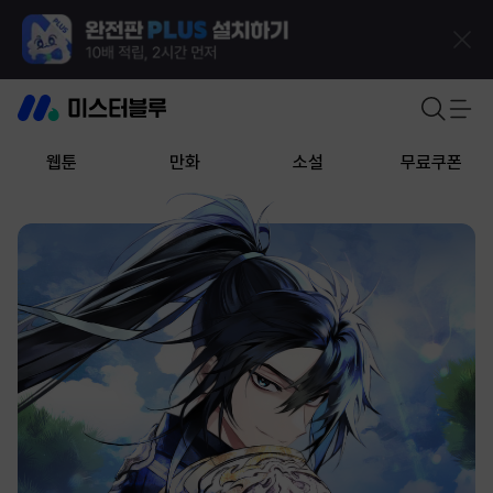
웹툰
만화
소설
무료쿠폰