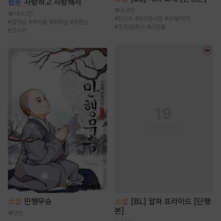
웹툰
사랑하고 사랑해서
4.8만
154.1만
#
헌신수
#
3인칭시점
#
오해/착각
#
집착남
#
육아물
#
후회남
#
로맨스
#
조직/암흑가
#
사건물
#
고수위
소설
[BL] 알파 프라이드 [단행
소설
만행무승
본]
3만