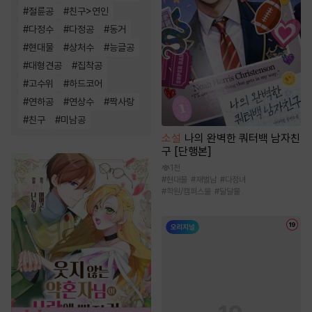
#
절륜공
#
친구>연인
#
다정수
#
다정공
#
동거
#
현대물
#
상처수
#
능글공
#
대형견공
#
집착공
#
고수위
#
하드코어
#
연하공
#
연상수
#
짝사랑
#
친구
#
미남공
소설
나의 완벽한 쿼터백 남자친
구 [단행본]
1천
#
현대물
#
재벌남
#
다정녀
#
학원/캠퍼스물
#
달달물