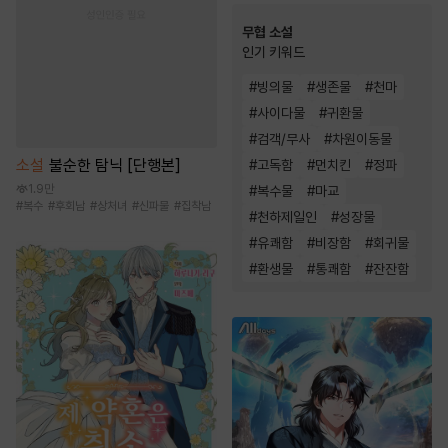
무협 소설
인기 키워드
#
빙의물
#
생존물
#
천마
#
사이다물
#
귀환물
#
검객/무사
#
차원이동물
소설
불순한 탐닉 [단행본]
#
고독함
#
먼치킨
#
정파
1.9만
#
복수물
#
마교
#
복수
#
후회남
#
상처녀
#
신파물
#
집착남
#
천하제일인
#
성장물
#
유쾌함
#
비장함
#
회귀물
#
환생물
#
통쾌함
#
잔잔함