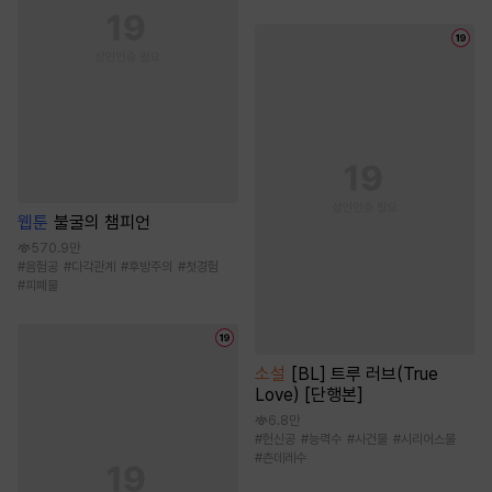
웹툰
불굴의 챔피언
570.9만
#
음험공
#
다각관계
#
후방주의
#
첫경험
#
피폐물
소설
[BL] 트루 러브(True
Love) [단행본]
6.8만
#
헌신공
#
능력수
#
사건물
#
시리어스물
#
츤데레수