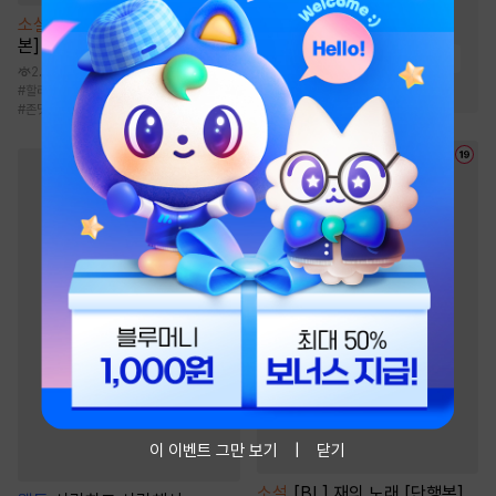
#
게임시스템
#
회귀물
소설
[BL] Call Call Call [단행
#
차원이동물
#
비장함
본]
#
전문직
#
성장물
#
시스템
2.1만
#
경영/기업
#
할리킹
#
군림수
#
계약관계
#
츤데레공
#
존댓말공
이 이벤트 그만 보기
닫기
소설
[BL] 재의 노래 [단행본]