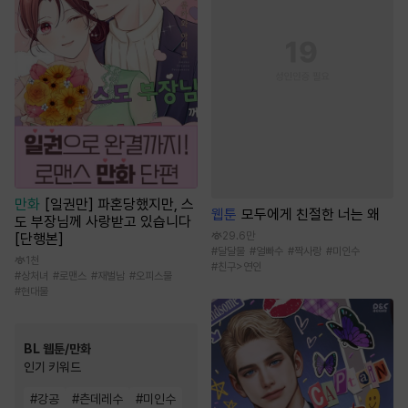
만화
[일권만] 파혼당했지만, 스
웹툰
모두에게 친절한 너는 왜
도 부장님께 사랑받고 있습니다
29.6만
[단행본]
#
달달물
#
얼빠수
#
짝사랑
#
미인수
1천
#
친구>연인
#
상처녀
#
로맨스
#
재벌남
#
오피스물
#
현대물
BL 웹툰/만화
인기 키워드
#
강공
#
츤데레수
#
미인수