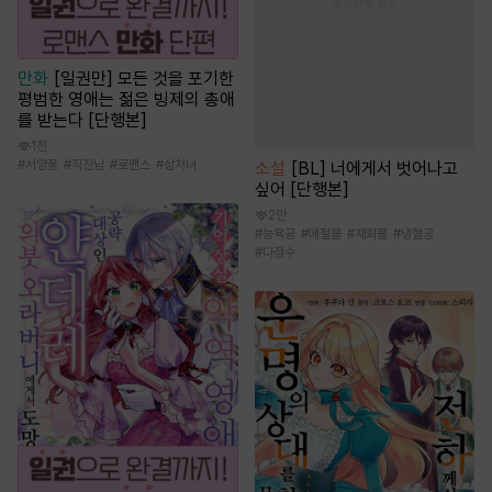
만화
[일권만] 모든 것을 포기한
평범한 영애는 젊은 빙제의 총애
를 받는다 [단행본]
1천
#
서양풍
#
직진남
#
로맨스
#
상처녀
소설
[BL] 너에게서 벗어나고
싶어 [단행본]
2만
#
능욕공
#
애절물
#
재회물
#
냉혈공
#
다정수