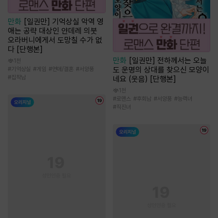
만화
[일권만] 기억상실 악역 영
애는 공략 대상인 얀데레 의붓
오라버니에게서 도망칠 수가 없
다 [단행본]
만화
[일권만] 전하께서는 오늘
1천
도 운명의 상대를 찾으신 모양이
#
기억상실
#
게임
#
연애/결혼
#
서양풍
#
집착남
네요 (웃음) [단행본]
1천
#
로맨스
#
후회남
#
서양풍
#
능력녀
#
직진녀