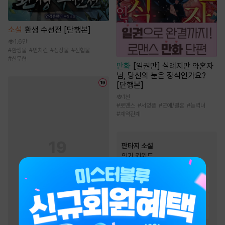
소설
환생 수선전 [단행본]
1.6만
#
환생물
#
먼치킨
#
성장물
#
선협물
#
신무협
만화
[일권만] 실례지만 약혼자
님, 당신의 눈은 장식인가요?
[단행본]
1천
#
로맨스
#
서양풍
#
연애/결혼
#
능력녀
#
계약관계
판타지 소설
인기 키워드
#
복수물
#
통쾌함
#
유쾌함
#
재벌물
#
환생물
#
이능력
#
천재
#
스포츠물
#
빙의물
#
먼치킨
#
전쟁물
#
생존물