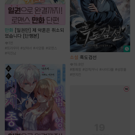
만화
[일권만] 제 약혼은 취소되
었습니다 [단행본]
1천
#
트라우마
#
상처녀
#
서양풍
#
로맨스
#
직진남
소설
흑도검선
19.8만
#
통쾌함
#
검객/무사
#
사이다물
#
성장물
#
먼치킨