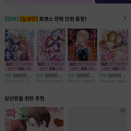
[만화]
[일권만]
로맨스 만화 단편 등장!
만화
[일권만] 모
만화
[일권만] 기
만화
[일권만] 실
만화
[일권만] 잊
든 것을 포기한 평
억상실 악역 영애
례지만 약혼자님,
혀진 왕녀지만 정
나츠미 / 시바노 이즈미
Minoru Katsura / Mizune
Mashiro / Memeko
Odayaka / Maya Ko
범한 영애는 젊은
는 공략 대상인 얀
당신의 눈은 장식
략결혼 한 남편에
빙제의 총애를 받
데레 의붓 오라버
인가요? [단행본]
게 익애받고 있습
는다 [단행본]
당신만을 위한 추천
니에게서 도망칠
니다 [단행본]
수가 없다 [단행
본]