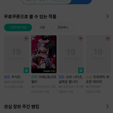
무료쿠폰으로 볼 수 있는 작품
기다리면 무료
선물
점핑패스
웹툰
부식인
만화
어쌔신&신데
웹툰
쓰리 나이츠,
소설
언로맨틱 페
렐라
실제로 합니다
로몬 테라피
92.8만
임애주
17.9만
나츠노 유조
1.3만
고토 / 두나래
1천
망랑독
12시간마다 무료
6시간마다 무료
1일마다 무료
1일마다 무료
관심 장르 주간 랭킹