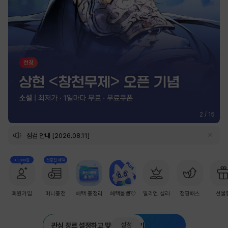
2
/
15
점검 안내 [2026.08.11]
+1,000원
첫충전 혜택
회원가입
머니충전
혜택 총정리
혜택몰빵💘
밀리언 셀러
점핑패스
선물
설정
관심 장르 설정하고 맞춤 추천 받기