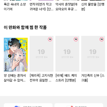
록은 숙녀의 소양
먼작귀(먼가 작고
약사의 혼잣말(마
신의 물방울 [단행
이기에
귀여운 녀석) [단
오마오의 후궁 수
본]
행본]
수께끼 풀이수첩)
[단행본]
이 만화와 함께 찜 한 작품
양 선배는 혼자서
[체리콕] 고지식한
[비애] 배드 케미
거인족의 신부 [스
살아갈 수 없어
전무의 음밀한 성
스트리 [단행본]
크롤]
[단행본]
벽 [단행본]