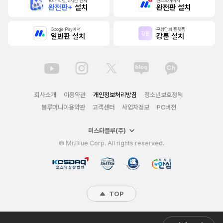
10배 적립, 2시간 먼저
원스토어에서
완전판+
설치
완전판 설치
Google Play에서
무협만화 플랫폼
일반판 설치
강툰 설치
회사소개
이용약관
개인정보처리방침
청소년보호정책
블루머니이용약관
고객센터
사업자정보
PC버전
미스터블루(주)
© Mr.Blue Corp. All rights reserved.
TOP