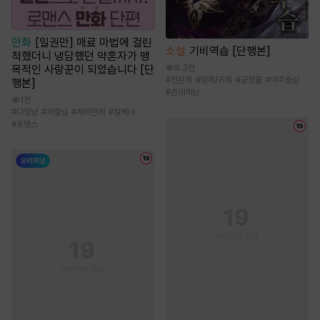
만화
[일권만] 매료 마법에 걸린
소설
기비역습 [단행본]
척했더니 냉담했던 약혼자가 맹
8.3천
목적인 사랑꾼이 되었습니다 [단
#
전문직
#
왕족/귀족
#
궁정물
#
여주중심
행본]
#
츤데레남
1천
#
다정남
#
까칠남
#
계약관계
#
철벽녀
#
로맨스