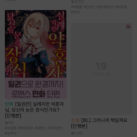
3.7만
#
재벌물
#
먼치킨
#
현대판타지
#
성장물
#
천재
만화
[일권만] 실례지만 약혼자
님, 당신의 눈은 장식인가요?
[단행본]
소설
[BL] 그러니까 책임져요
1천
[단행본]
#
서양풍
#
연애/결혼
#
로맨스
#
계약관계
#
능력녀
1.3만