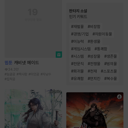
판타지 소설
인기 키워드
#
재벌물
#
비장함
#
경영/기업
#
차원이동물
#
이능력
#
환생물
#
게임시스템
#
통쾌함
#
시스템
#
성장물
#
생존물
웹툰
캐비넷 메이드
#
전문직
#
전쟁물
#
빙의물
34.3만
#
회귀물
#
천재
#
스포츠물
#
능글공
#
짝사랑
#
미인공
#
자낮수
#
유쾌함
#
먼치킨
#
복수물
#
집착공