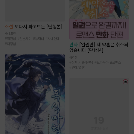
소설
또다시 파고드는 [단행본]
1.5만
#
직진남
#
신분차이
#
능력녀
#
사내연애
#
다정남
만화
[일권만] 제 약혼은 취소되
었습니다 [단행본]
1천
#
상처녀
#
직진남
#
트라우마
#
로맨스
#
연애/결혼