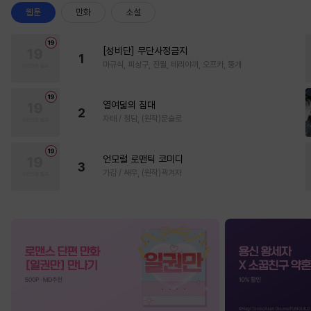
웹툰
만화
소설
[성비단] 무단사정금지
1
마규식, 피상구, 진월, 테리야끼, 오프카, 뚱개
열여덟의 침대
2
자태 / 청담, (원작)문슬로
언모럴 로맨틱 코미디
3
가감 / 쌔우, (원작)곽겨자