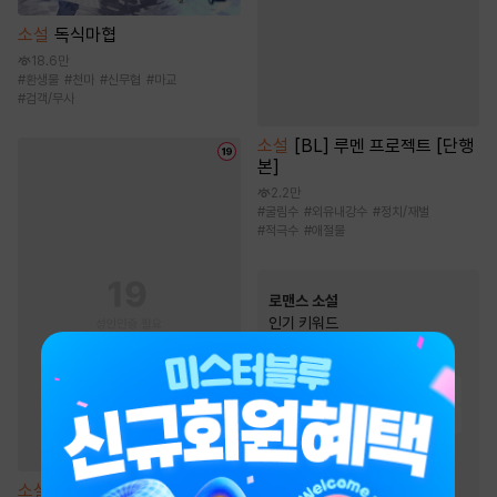
소설
독식마협
18.6만
#
환생물
#
천마
#
신무협
#
마교
#
검객/무사
소설
[BL] 루멘 프로젝트 [단행
본]
2.2만
#
굴림수
#
외유내강수
#
정치/재벌
#
적극수
#
애절물
로맨스 소설
인기 키워드
#
다정남
#
소유욕/집착
#
재회물
#
순진녀
#
집착남
#
능력남
#
계략남
#
능력녀
#
몸정>맘정
#
직진남
#
재벌남
#
운명적사랑
소설
남편이 된 선생님 [단행본]