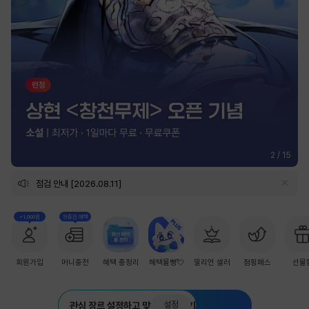
2
/
15
점검 안내 [2026.08.11]
+1,000원
첫충전 혜택
회원가입
머니충전
혜택 총정리
혜택몰빵💘
밀리언 셀러
점핑패스
선물
설정
관심 장르 설정하고 맞춤 추천 받기