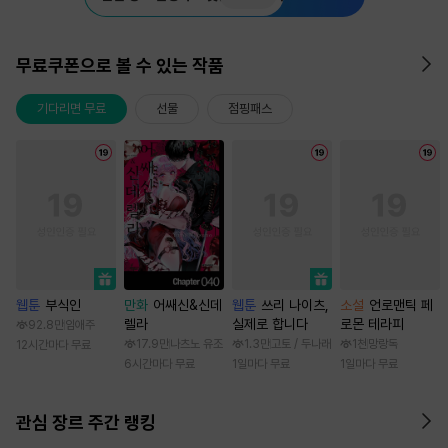
무료쿠폰으로 볼 수 있는 작품
기다리면 무료
선물
점핑패스
웹툰
부식인
만화
어쌔신&신데
웹툰
쓰리 나이츠,
소설
언로맨틱 페
렐라
실제로 합니다
로몬 테라피
92.8만
임애주
17.9만
나츠노 유조
1.3만
고토 / 두나래
1천
망랑독
12시간마다 무료
6시간마다 무료
1일마다 무료
1일마다 무료
관심 장르 주간 랭킹