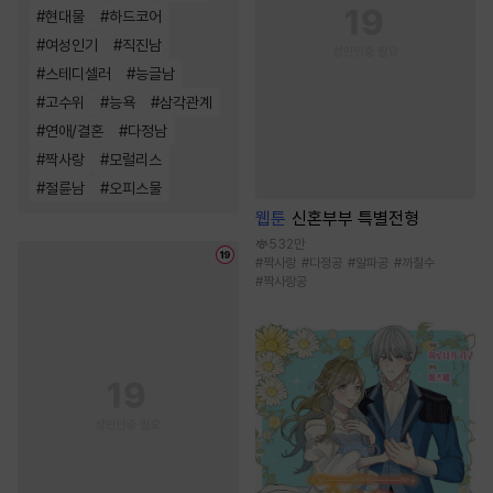
#
현대물
#
하드코어
#
여성인기
#
직진남
#
스테디셀러
#
능글남
#
고수위
#
능욕
#
삼각관계
#
연애/결혼
#
다정남
#
짝사랑
#
모럴리스
#
절륜남
#
오피스물
웹툰
신혼부부 특별전형
532만
#
짝사랑
#
다정공
#
알파공
#
까칠수
#
짝사랑공