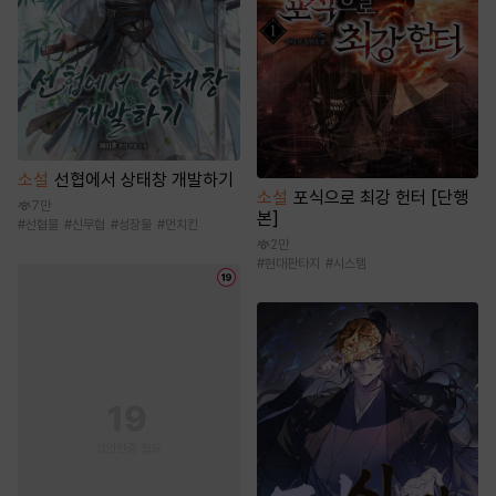
소설
선협에서 상태창 개발하기
소설
포식으로 최강 헌터 [단행
7만
본]
#
선협물
#
신무협
#
성장물
#
먼치킨
2만
#
현대판타지
#
시스템