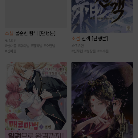
소설
불순한 탐닉 [단행본]
소설
신객 [단행본]
1.9만
#
현대물
#
후회남
#
집착남
#
오만남
7.8만
#
신파물
#
신무협
#
성장물
#
복수물