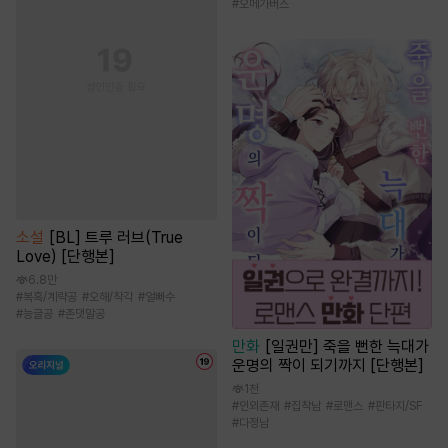
#
오메가버스
소설
[BL] 트루 러브(True
Love) [단행본]
6.8만
#
복흑/계략공
#
오해/착각
#
얼빠수
#
능글공
#
존댓말공
만화
[일권만] 죽을 뻔한 늑대가
운명의 짝이 되기까지 [단행본]
1천
#
인외존재
#
집착남
#
로맨스
#
판타지/SF
#
다정남