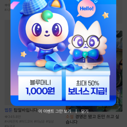
#
첫사랑
#
오해
#
상처녀
6.5천
#
순정남
#
상처남
#
절륜남
#
사제지간
#
현대물
#
고수위
#
왕족/귀족
웹툰
탑알바입니다
이 이벤트 그만 보기
닫기
소설
경영은 됐고 돈만 쓰고 싶
345.8만
습니다
#
사제관계
#
하드코어
#
미남공
#
일상
#
능글공