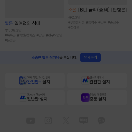
소설
[BL] 금리(金利) [단행본]
2.3만
#
3인칭시점
#
능력수
#
강수
#
순정수
웹툰
열여덟의 침대
#
성장물
538.2만
#
복흑공
#
학원/캠퍼스
#
강공
#
친구>연인
#
동정공
연재문의
소중한 웹툰 작가님
을 모십니다.
10배 적립, 2시간 먼저
원스토어에서
완전판+
설치
완전판 설치
Google Play에서
무협만화 플랫폼
일반판 설치
강툰 설치