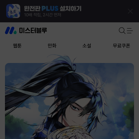
웹툰
만화
소설
무료쿠폰