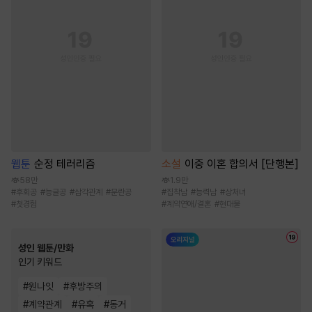
웹툰
순정 테러리즘
소설
이중 이혼 합의서 [단행본]
58만
1.9만
#
후회공
#
능글공
#
삼각관계
#
문란공
#
집착남
#
능력남
#
상처녀
#
첫경험
#
계약연애/결혼
#
현대물
성인 웹툰/만화
인기 키워드
#
원나잇
#
후방주의
#
계약관계
#
유혹
#
동거