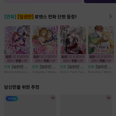
[만화]
[일권만]
로맨스 만화 단편 등장!
만화
[일권만] 기
만화
[일권만] 잊
만화
[일권만] 왕
만화
[일권만] 웃
억상실 악역 영애
혀진 왕녀지만 정
태자님과의 약혼을
지 않는 약혼자님
Minoru Katsura / Mizune
Odayaka / Maya Koike
Anno / Yuuri Yuudachi
Nanohiru / Memek
는 공략 대상인 얀
략결혼 한 남편에
거절했더니 어째서
이 사랑에 빠진 건
데레 의붓 오라버
게 익애받고 있습
인지 얀데레로 돌
변장한 저인 것 같
니에게서 도망칠
당신만을 위한 추천
니다 [단행본]
변했습니다 [단행
습니다 [단행본]
수가 없다 [단행
본]
본]