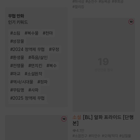
#
하극상
#
순진수
#
능욕공
#
후회공
#
할리킹
무협 만화
인기 키워드
#
소림
#
복수물
#
천마
#
성장물
#
2024 정액제 무협
#
우정
#
환생물
#
죽음/살인
#
전쟁물
#
먼치킨
#
복수
#
마교
#
소설원작
#
역사/시대물
#
정파
#
무림맹
#
사파
#
2025 정액제 무협
#
천하제일인
#
살수
소설
[BL] 알파 프라이드 [단행
본]
4.1만
#
소꿉친구
#
미인수
#
오해/착각
#
삽질물