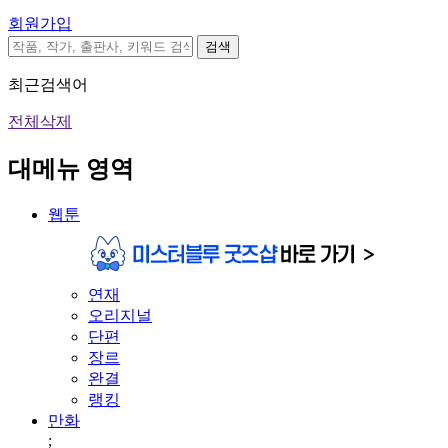
회원가입
검색
최근검색어
전체삭제
대메뉴 영역
웹툰
연재
오리지널
단편
장르
완결
랭킹
만화
;