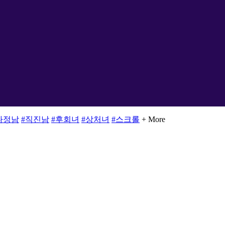
다정남
#직진남
#후회녀
#상처녀
#스크롤
+ More