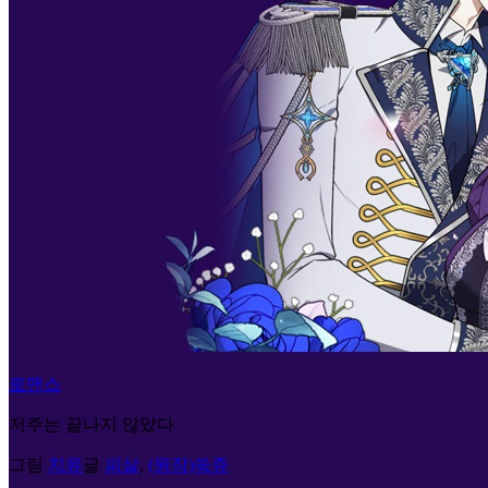
로맨스
저주는 끝나지 않았다
그림
치유
글
피살
,
(원작)쑥쥬