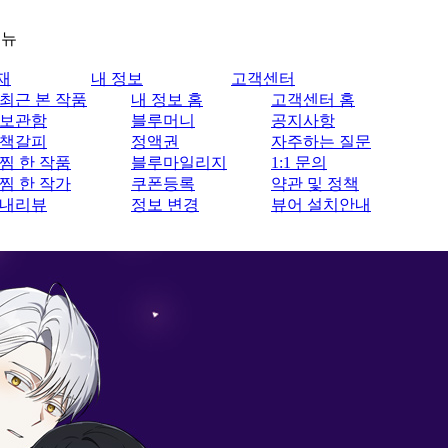
메뉴
재
내 정보
고객센터
최근 본 작품
내 정보 홈
고객센터 홈
보관함
블루머니
공지사항
책갈피
정액권
자주하는 질문
찜 한 작품
블루마일리지
1:1 문의
찜 한 작가
쿠폰등록
약관 및 정책
내리뷰
정보 변경
뷰어 설치안내