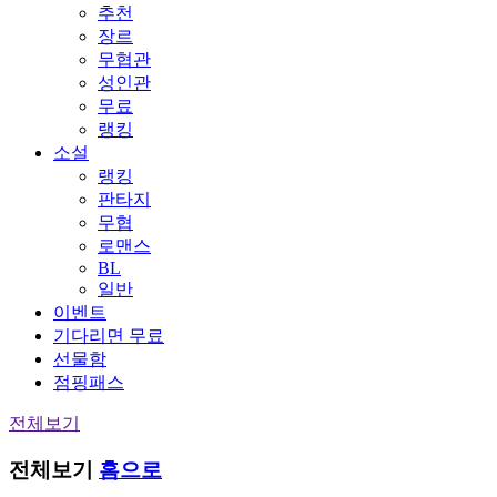
추천
장르
무협관
성인관
무료
랭킹
소설
랭킹
판타지
무협
로맨스
BL
일반
이벤트
기다리면 무료
선물함
점핑패스
전체보기
전체보기
홈으로