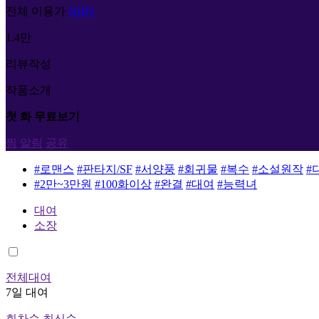
전체 이용가
NHN
1.4만
리뷰작성
작품소개
첫 화 무료보기
찜
알림
공유
#로맨스
#판타지/SF
#서양풍
#회귀물
#복수
#소설원작
#
#2만~3만원
#100화이상
#완결
#대여
#능력녀
대여
소장
전체대여
7일 대여
회차순
최신순