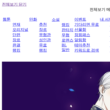
전체보기 닫기
전체보기 
웹툰
만화
이벤트
내 서
소설
연재
추천
기다리면 무료
랭킹
오리지널
장르
선물함
판타지
단편
무협관
점핑패스
무협
장르
성인관
알림함
로맨스
완결
무료
BL
테마추천
일반
랭킹
랭킹
키워드로 검색