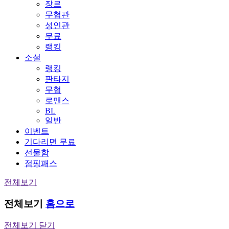
장르
무협관
성인관
무료
랭킹
소설
랭킹
판타지
무협
로맨스
BL
일반
이벤트
기다리면 무료
선물함
점핑패스
전체보기
전체보기
홈으로
전체보기 닫기