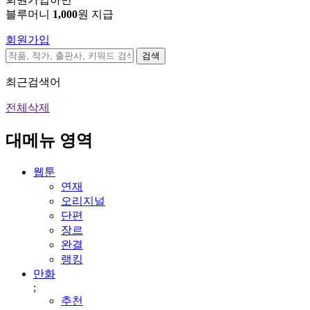
블루머니
1,000
원 지급
회원가입
검색
최근검색어
전체삭제
대메뉴 영역
웹툰
연재
오리지널
단편
장르
완결
랭킹
만화
;
추천