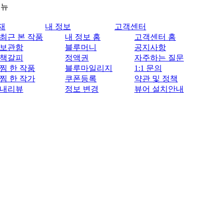
메뉴
재
내 정보
고객센터
최근 본 작품
내 정보 홈
고객센터 홈
보관함
블루머니
공지사항
책갈피
정액권
자주하는 질문
찜 한 작품
블루마일리지
1:1 문의
찜 한 작가
쿠폰등록
약관 및 정책
내리뷰
정보 변경
뷰어 설치안내