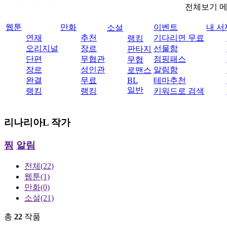
전체보기 
웹툰
만화
이벤트
내 서
소설
연재
추천
기다리면 무료
랭킹
오리지널
장르
선물함
판타지
단편
무협관
점핑패스
무협
장르
성인관
알림함
로맨스
완결
무료
BL
테마추천
일반
랭킹
랭킹
키워드로 검색
리나리아L
작가
찜
알림
전체
(22)
웹툰
(1)
만화
(0)
소설
(21)
총
22
작품