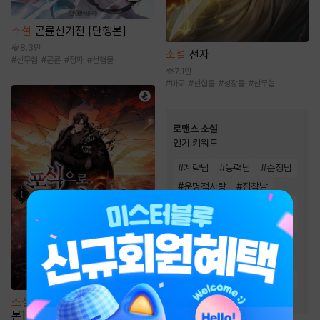
소설
곤륜신기전 [단행본]
8.3만
소설
선자
#
신무협
#
곤륜
#
정파
#
선협물
7.1만
#
마교
#
선협물
#
성장물
#
신무협
로맨스 소설
인기 키워드
#
계략남
#
능력남
#
순정남
#
운명적사랑
#
집착남
#
절륜남
#
재회물
#
상처남
#
순진녀
#
상처녀
#
다정남
#
오해
#
소유욕/집착
#
왕족/귀족
#
능력녀
#
첫사랑
#
재벌남
#
고수위
#
직진남
#
몸정>맘정
소설
포식으로 최강 헌터 [단행
본]