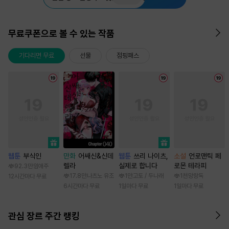
무료쿠폰으로 볼 수 있는 작품
기다리면 무료
선물
점핑패스
웹툰
부식인
만화
어쌔신&신데
웹툰
쓰리 나이츠,
소설
언로맨틱 페
렐라
실제로 합니다
로몬 테라피
92.3만
임애주
17.8만
나츠노 유조
1만
고토 / 두나래
1천
망랑독
12시간마다 무료
6시간마다 무료
1일마다 무료
1일마다 무료
관심 장르 주간 랭킹