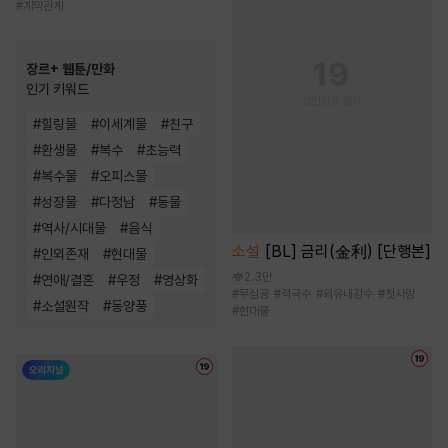
#
계약관계
장르+ 웹툰/만화
인기 키워드
#
힐링물
#
이세계물
#
친구
#
환생물
#
복수
#
초능력
#
복수물
#
오피스물
#
성장물
#
다정남
#
동물
#
역사/시대물
#
음식
소설
[BL] 금리(金利) [단행본]
#
인외존재
#
현대물
2.3만
#
연애/결혼
#
우정
#
영상화
#
무심공
#
적극수
#
외유내강수
#
첫사랑
#
소설원작
#
동양풍
#
현대물