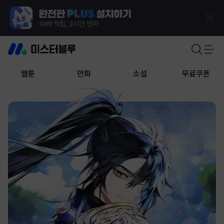
웹툰
만화
소설
무료쿠폰