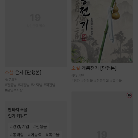
소설
개룡전기 [단행본]
소설
은사 [단행본]
3.4만
7.6천
#
정파
#
성장물
#
전통무협
#
복수물
#
절륜남
#
까칠남
#
계략남
#
직진남
#
운명적사랑
판타지 소설
인기 키워드
#
경영/기업
#
전쟁물
#
통쾌함
#
이능력
#
복수물