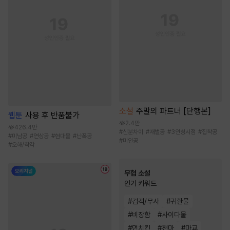
소설
주말의 파트너 [단행본]
웹툰
사용 후 반품불가
2.4만
426.4만
#
신분차이
#
재벌공
#
3인칭시점
#
집착공
#
미남공
#
연상공
#
현대물
#
난폭공
#
미인공
#
오해/착각
무협 소설
인기 키워드
#
검객/무사
#
귀환물
#
비장함
#
사이다물
#
먼치킨
#
천마
#
마교