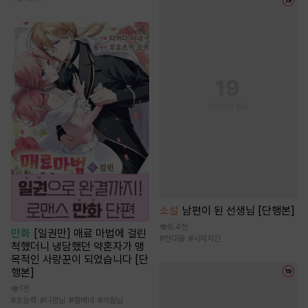
소설
남편이 된 선생님 [단행본]
6.4천
만화
[일권만] 매료 마법에 걸린
#
현대물
#
사제지간
척했더니 냉담했던 약혼자가 맹
목적인 사랑꾼이 되었습니다 [단
행본]
1천
#
초능력
#
다정남
#
철벽녀
#
까칠남