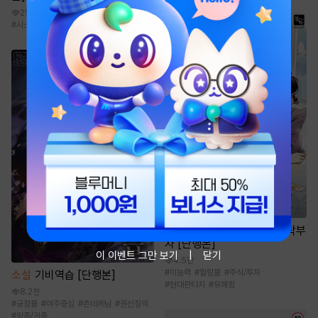
2만
#
시스템
#
현대판타지
소설
아내가 준 용돈으로 벼락부
자 [단행본]
이 이벤트 그만 보기
닫기
4.5만
#
이능력
#
힐링물
#
주식/투자
소설
기비역습 [단행본]
#
현대판타지
#
유쾌함
8.2천
#
궁정물
#
여주중심
#
츤데레남
#
권선징악
#
왕족/귀족