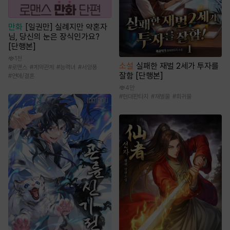
만화
[일권만] 실례지만 약혼자
님, 당신의 눈은 장식인가요?
[단행본]
1천
소설
실패한 재벌 2세가 투자를
#
로맨스
#
계약관계
#
능력녀
#
서양풍
잘함 [단행본]
#
연애/결혼
4만
#
현대판타지
#
재벌물
#
회귀물