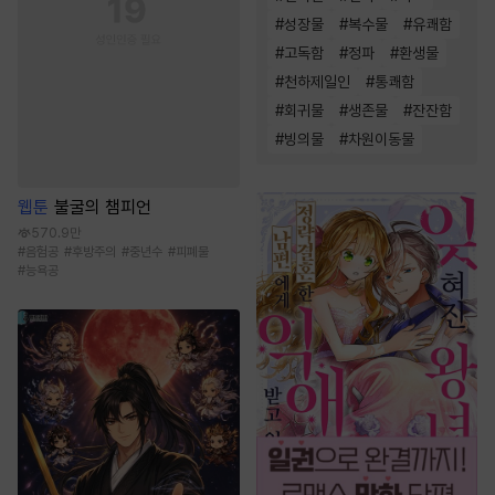
#
성장물
#
복수물
#
유쾌함
#
고독함
#
정파
#
환생물
#
천하제일인
#
통쾌함
#
회귀물
#
생존물
#
잔잔함
#
빙의물
#
차원이동물
웹툰
불굴의 챔피언
570.9만
#
음험공
#
후방주의
#
중년수
#
피폐물
#
능욕공