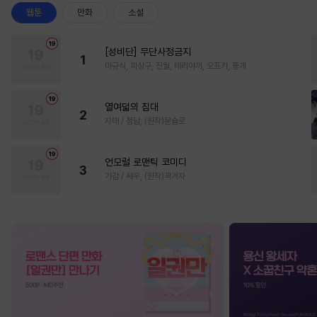
웹툰
만화
소설
[성비단] 무단사정금지
1
마규식, 피상구, 진월, 테리야끼, 오프카, 뚱개
열여덟의 침대
2
자태 / 청담, (원작)문슬로
언모럴 로맨틱 코미디
3
가감 / 쌔우, (원작)곽겨자