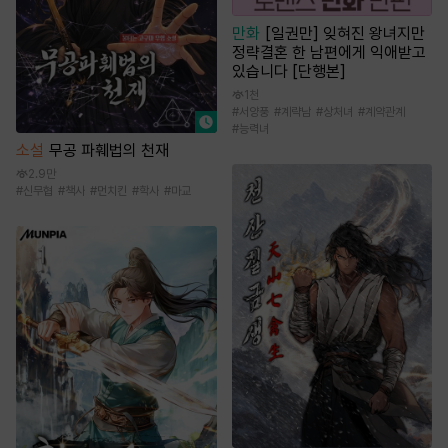
만화
[일권만] 잊혀진 왕녀지만
정략결혼 한 남편에게 익애받고
있습니다 [단행본]
1천
#
서양풍
#
계략남
#
상처녀
#
계약관계
#
능력녀
소설
무공 파훼법의 천재
2.9만
#
신무협
#
책사
#
먼치킨
#
학사
#
마교