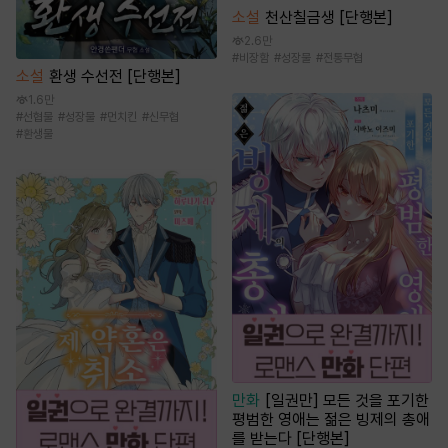
소설
천산칠금생 [단행본]
2.6만
#
비장함
#
성장물
#
전통무협
소설
환생 수선전 [단행본]
1.6만
#
선협물
#
성장물
#
먼치킨
#
신무협
#
환생물
만화
[일권만] 모든 것을 포기한
평범한 영애는 젊은 빙제의 총애
를 받는다 [단행본]