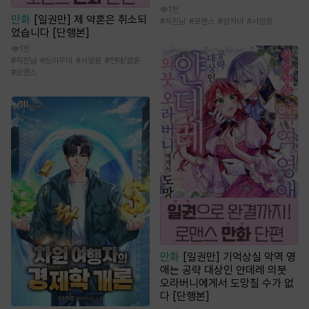
1천
만화
[일권만] 제 약혼은 취소되
#
직진남
#
로맨스
#
상처녀
#
서양풍
었습니다 [단행본]
1천
#
직진남
#
트라우마
#
서양풍
#
연애/결혼
#
로맨스
만화
[일권만] 기억상실 악역 영
애는 공략 대상인 얀데레 의붓
오라버니에게서 도망칠 수가 없
다 [단행본]