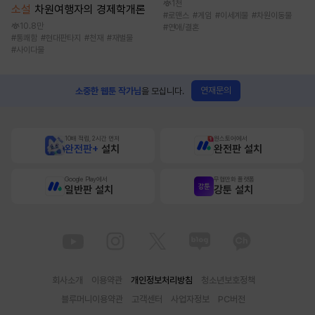
1천
소설
차원여행자의 경제학개론
#
로맨스
#
게임
#
이세계물
#
차원이동물
10.8만
#
연애/결혼
#
통쾌함
#
현대판타지
#
천재
#
재벌물
#
사이다물
연재문의
소중한 웹툰 작가님
을 모십니다.
10배 적립, 2시간 먼저
원스토어에서
완전판+
설치
완전판 설치
Google Play에서
무협만화 플랫폼
일반판 설치
강툰 설치
회사소개
이용약관
개인정보처리방침
청소년보호정책
블루머니이용약관
고객센터
사업자정보
PC버전