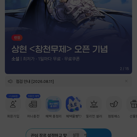
2
/
15
점검 안내 [2026.08.11]
+1,000원
첫충전 혜택
회원가입
머니충전
혜택 총정리
혜택몰빵💘
밀리언 셀러
점핑패스
선물
설정
관심 장르 설정하고 맞춤 추천 받기