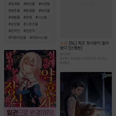
#
유쾌함
#
회귀물
#
비장함
#
생존물
#
환생물
#
빙의물
#
재벌물
#
천재
#
시스템
#
성장물
#
스포츠물
#
먼치킨
#
전문직
#
차원이동물
#
게임시스템
소설
[BL] 죽은 첫사랑이 돌아
왔다 [단행본]
1.9만
#
능력수
#
까칠공
#
3인칭시점
#
순정공
#
재벌공