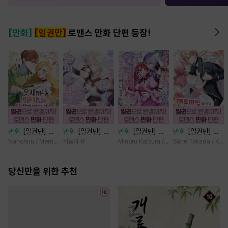
[만화]
[일권만]
로맨스 만화 단편 등장!
만화
[일권만] 웃
만화
[일권만] 죽
만화
[일권만] 기
만화
[일권만] 매
지 않는 약혼자님
을 뻔한 늑대가 운
억상실 악역 영애
료 마법에 걸린 척
Nanohiru / Memeko
카놀라 유
Minoru Katsura / Mizune
Sane Takada / Koki
이 사랑에 빠진 건
명의 짝이 되기까
는 공략 대상인 얀
했더니 냉담했던
변장한 저인 것 같
지 [단행본]
데레 의붓 오라버
약혼자가 맹목적인
습니다 [단행본]
당신만을 위한 추천
니에게서 도망칠
사랑꾼이 되었습니
수가 없다 [단행
다 [단행본]
본]