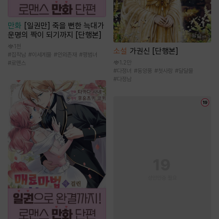
만화
[일권만] 죽을 뻔한 늑대가
운명의 짝이 되기까지 [단행본]
1천
소설
가권신 [단행본]
#
집착남
#
이세계물
#
인외존재
#
평범녀
1.2만
#
로맨스
#
다정녀
#
동양풍
#
첫사랑
#
달달물
#
다정남