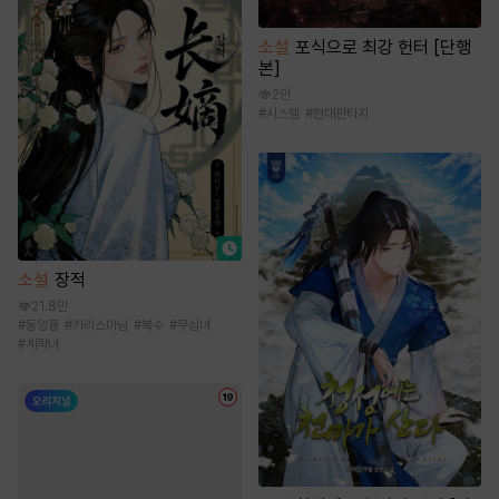
소설
포식으로 최강 헌터 [단행
본]
2만
#
시스템
#
현대판타지
소설
장적
21.8만
#
동양풍
#
카리스마남
#
복수
#
무심녀
#
계략녀