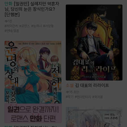
만화
[일권만] 실례지만 약혼자
님, 당신의 눈은 장식인가요?
[단행본]
1천
#
계약관계
#
로맨스
#
능력녀
#
서양풍
#
연애/결혼
소설
김 대표의 리라이프
15.8만
#
작가
#
현대판타지
#
회귀물