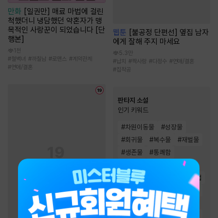
만화
[일권만] 매료 마법에 걸린
척했더니 냉담했던 약혼자가 맹
목적인 사랑꾼이 되었습니다 [단
웹툰
[불공정 단편선] 옆집 남자
행본]
에게 잘해 주지 마세요
1천
5.3만
#
철벽녀
#
까칠남
#
로맨스
#
계약관계
#
납치
#
짝사랑
#
다정수
#
연애/결혼
#
연애/결혼
#
집착공
판타지 소설
인기 키워드
#
차원이동물
#
성장물
#
회귀물
#
복수물
#
재벌물
#
생존물
#
통쾌함
#
스포츠물
#
전문직
#
먼치킨
#
천재
#
경영/기업
#
비장함
#
전쟁물
#
시스템
#
빙의물
#
게임시스템
#
이능력
#
환생물
#
유쾌함