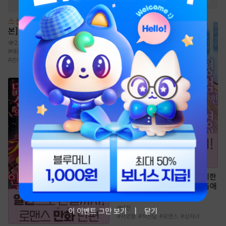
소설
[BL] Call Call Call [단행
본]
2.1만
#
애증
#
리맨물
#
삽질물
#
연상수
#
츤데레공
만화
[일권만] 모든 것을 포기한
평범한 영애는 젊은 빙제의 총애
를 받는다 [단행본]
1천
이 이벤트 그만 보기
닫기
#
서양풍
#
직진남
#
로맨스
#
상처녀