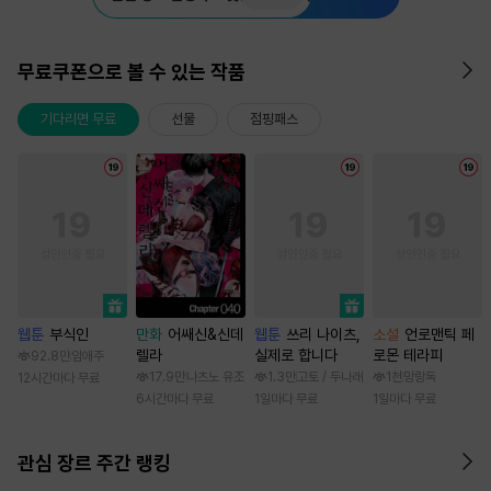
무료쿠폰으로 볼 수 있는 작품
기다리면 무료
선물
점핑패스
웹툰
부식인
만화
어쌔신&신데
웹툰
쓰리 나이츠,
소설
언로맨틱 페
렐라
실제로 합니다
로몬 테라피
92.8만
임애주
17.9만
나츠노 유조
1.3만
고토 / 두나래
1천
망랑독
12시간마다 무료
6시간마다 무료
1일마다 무료
1일마다 무료
관심 장르 주간 랭킹