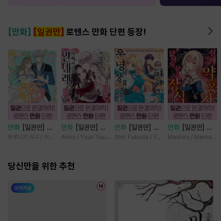
[만화]
[일권만]
로맨스 만화 단편 등장!
만화
[일권만] 제
만화
[일권만] 왕
만화
[일권만] 전
만화
[일권만] 실
약혼은 취소되었습
태자님과의 약혼을
하께서는 오늘도
례지만 약혼자님,
하루나기 리구 / 미즈메
Anno / Yuuri Yuudachi
Shin Fukuda / Yoko Kurosu
Mashiro / Memeko
니다 [단행본]
거절했더니 어째서
운명의 상대를 찾
당신의 눈은 장식
인지 얀데레로 돌
으신 모양이네요
인가요? [단행본]
당신만을 위한 추천
변했습니다 [단행
(웃음) [단행본]
본]