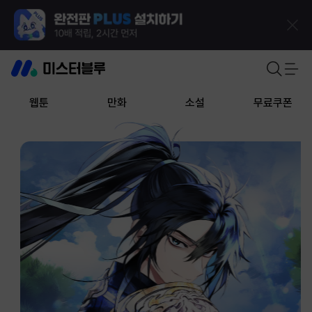
웹툰
만화
소설
무료쿠폰