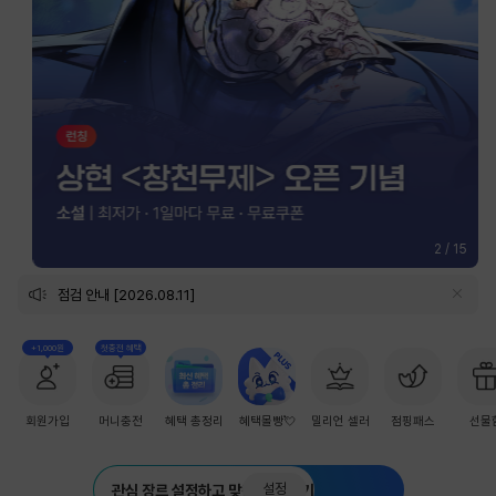
2
/
15
점검 안내 [2026.08.11]
+1,000원
첫충전 혜택
회원가입
머니충전
혜택 총정리
혜택몰빵💘
밀리언 셀러
점핑패스
선물
설정
관심 장르 설정하고 맞춤 추천 받기