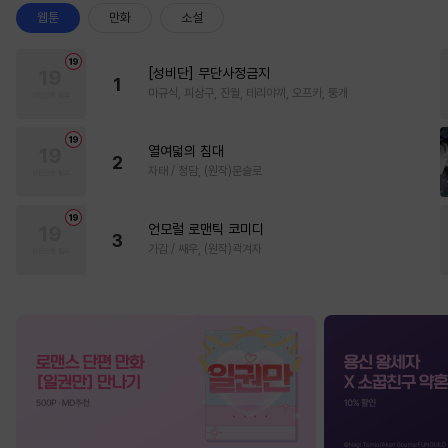
웹툰
만화
소설
[성비단] 무단사정금지
1
마규식, 피상구, 진월, 테리야끼, 오프카, 뚱개
열여덟의 침대
2
자태 / 청담, (원작)문슬로
언모럴 로맨틱 코미디
3
가감 / 쌔우, (원작)곽겨자