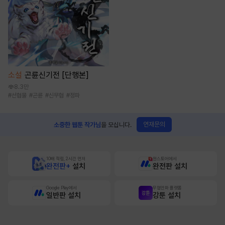
소설
곤륜신기전 [단행본]
8.3만
#
선협물
#
곤륜
#
신무협
#
정파
연재문의
소중한 웹툰 작가님
을 모십니다.
10배 적립, 2시간 먼저
원스토어에서
완전판+
설치
완전판 설치
Google Play에서
무협만화 플랫폼
일반판 설치
강툰 설치