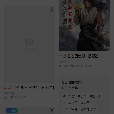
소설
천산칠금생 [단행본]
2.6만
#
비장함
#
성장물
#
전통무협
성인 웹툰/만화
소설
남편이 된 선생님 [단행본]
인기 키워드
6.5천
#
짝사랑
#
동거
#
원나잇
#
현대물
#
사제지간
#
오피스물
#
능글남
#
계약관계
#
연애/결혼