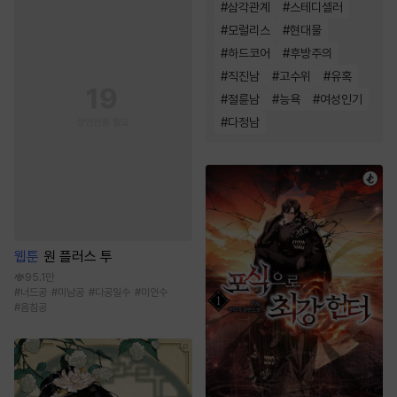
#
삼각관계
#
스테디셀러
#
모럴리스
#
현대물
#
하드코어
#
후방주의
#
직진남
#
고수위
#
유혹
#
절륜남
#
능욕
#
여성인기
#
다정남
웹툰
원 플러스 투
95.1만
#
너드공
#
미남공
#
다공일수
#
미인수
#
음침공