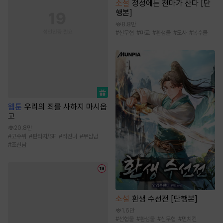
소설
청성에는 천마가 산다 [단
행본]
8.8만
#
신무협
#
마교
#
환생물
#
도사
#
복수물
웹툰
우리의 죄를 사하지 마시옵
고
20.8만
#
고수위
#
판타지/SF
#
직진녀
#
무심남
#
조신남
소설
환생 수선전 [단행본]
1.6만
#
선협물
#
환생물
#
신무협
#
먼치킨