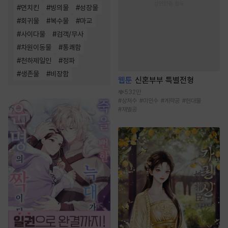
#
먼치킨
#
빙의물
#
성장물
#
회귀물
#
복수물
#
마교
#
사이다물
#
검객/무사
#
차원이동물
#
통쾌함
#
천하제일인
#
정파
#
생존물
#
비장함
웹툰
신혼부부 특별전형
532만
#
상처수
#
미인수
#
계략공
#
현대물
#
재벌공