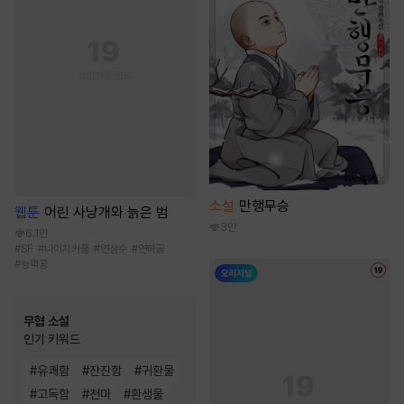
소설
만행무승
웹툰
어린 사냥개와 늙은 범
3만
6.1만
#
SF
#
나이차커플
#
연상수
#
연하공
#
능력공
무협 소설
인기 키워드
#
유쾌함
#
잔잔함
#
귀환물
#
고독함
#
천마
#
환생물