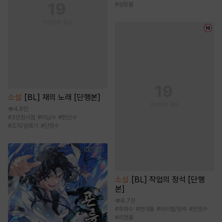
#
성장물
소설
[BL] 재의 노래 [단행본]
4.8만
#
3인칭시점
#
미남수
#
헌신수
#
조직/암흑가
#
단정수
소설
[BL] 작업의 정석 [단행
본]
8.7천
#
후회수
#
현대물
#
라이벌/앙숙
#
잔망수
#
리맨물