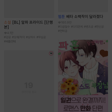
웹툰
베타 소백작이 달라졌다
소설
[BL] 알파 프라이드 [단행
160.9만
본]
#
다공일수
#
다각관계
#
벤츠공
#
헌신공
#
연하공
4.1만
#
강공
#
오해/착각
#
상처수
#
무심공
#
배틀연애