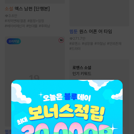
소설
엑스 남편 [단행본]
3.6만
#
계약연애/결혼
#
몸정>맘정
#
베이비메신저
#
현대물
#
후회남
웹툰
원스 어폰 어 타임
271.7만
#
로맨스
#
성장물
#
까칠남
#
인외존재
#
드라마
로맨스 소설
인기 키워드
#
순정남
#
순진녀
#
운명적사랑
#
계략남
#
다정남
#
상처남
#
오해
#
재회물
#
능력녀
#
집착남
#
몸정>맘정
#
절륜남
#
소유욕/집착
#
왕족/귀족
#
재벌남
#
고수위
#
첫사랑
웹툰
내가 사랑하는 보스