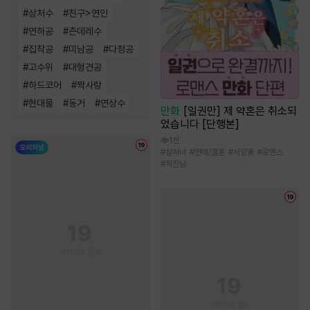
#
상처수
#
친구>연인
#
연하공
#
츤데레수
#
집착공
#
미남공
#
다정공
#
고수위
#
대형견공
#
하드코어
#
짝사랑
#
현대물
#
동거
#
연상수
만화
[일권만] 제 약혼은 취소되
었습니다 [단행본]
1천
#
상처녀
#
연애/결혼
#
서양풍
#
로맨스
#
직진남