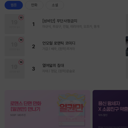
웹툰
만화
소설
[성비단] 무단사정금지
1
마규식, 피상구, 진월, 테리야끼, 오프카, 뚱개
언모럴 로맨틱 코미디
2
가감 / 쌔우, (원작)곽겨자
열여덟의 침대
3
자태 / 청담, (원작)문슬로