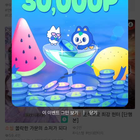
#
상처녀
#
직진남
#
능력남
61.8만
#
연하공
#
순정공
#
연상수
#
페티쉬
#
다정공
이 이벤트 그만 보기
닫기
소설
포식으로 최강 헌터 [단행
본]
소설
몰락한 가문의 소저가 되다
2만
#
시스템
#
현대판타지
59.4만