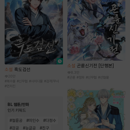
소설
곤륜신기전 [단행본]
소설
흑도검선
8.3만
20만
#
곤륜
#
정파
#
신무협
#
선협물
#
복수물
#
신무협
#
사이다물
#
검객/무사
#
먼치킨
BL 웹툰/만화
인기 키워드
#
절륜공
#
미인수
#
다정수
#
강공
#
능글공
#
친구