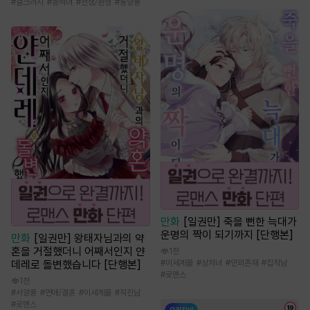
#
걸크러시
#
능력녀
#
전생/환생
#
동양풍
만화
[일권만] 죽을 뻔한 늑대가
운명의 짝이 되기까지 [단행본]
만화
[일권만] 왕태자님과의 약
혼을 거절했더니 어째서인지 얀
1천
#
이세계물
#
상처녀
#
인외존재
#
집착남
데레로 돌변했습니다 [단행본]
#
로맨스
1천
#
서양풍
#
연애/결혼
#
이세계물
#
직진남
#
로맨스