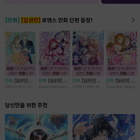
[만화]
[일권만]
로맨스 만화 단편 등장!
만화
[일권만] 제
만화
[일권만] 기
만화
[일권만] 모
만화
[일권만] 잊
약혼은 취소되었습
억상실 악역 영애
든 것을 포기한 평
혀진 왕녀지만 정
하루나기 리구 / 미즈메
Minoru Katsura / Mizune
나츠미 / 시바노 이즈미
Odayaka / Maya Ko
니다 [단행본]
는 공략 대상인 얀
범한 영애는 젊은
략결혼 한 남편에
데레 의붓 오라버
빙제의 총애를 받
게 익애받고 있습
당신만을 위한 추천
니에게서 도망칠
는다 [단행본]
니다 [단행본]
수가 없다 [단행
본]