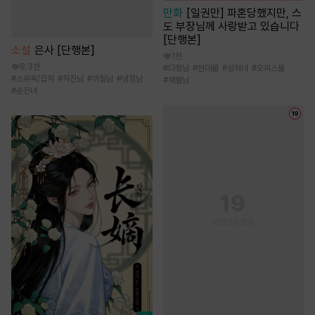
만화
[일권만] 파혼당했지만, 스
도 부장님께 사랑받고 있습니다
[단행본]
소설
은사 [단행본]
1천
8.3천
#
다정남
#
현대물
#
상처녀
#
오피스물
#
소유욕/집착
#
직진남
#
까칠남
#
냉정남
#
재벌남
#
순진녀