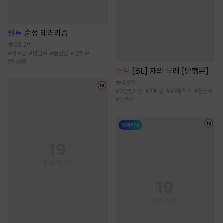
웹툰
순정 테러리즘
58.2만
#
서브공
#
평범수
#
문란공
#
연하수
#
연상공
소설
[BL] 재의 노래 [단행본]
4.8만
#
3인칭시점
#
피폐물
#
오해/착각
#
헌신수
#
스폰서