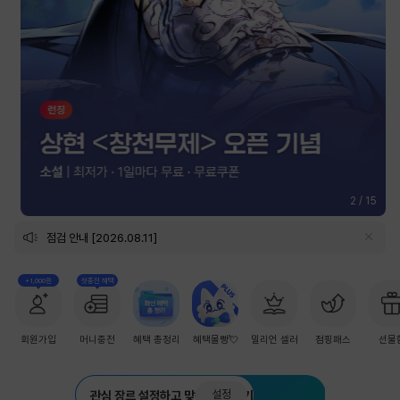
2
/
15
점검 안내 [2026.08.11]
+1,000원
첫충전 혜택
회원가입
머니충전
혜택 총정리
혜택몰빵💘
밀리언 셀러
점핑패스
선물
설정
관심 장르 설정하고 맞춤 추천 받기