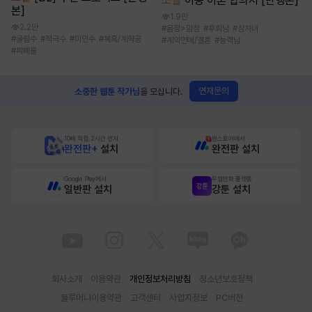
소설
이중 이혼 합의서 [단행본]
본]
1.9만
2.2만
#
몸정>맘정
#
후회남
#
상처녀
#
굴림수
#
적극수
#
미인수
#
복흑/계략공
#
계약연애/결혼
#
능력남
#
피폐물
연재문의
소중한 웹툰 작가님
을 모십니다.
10배 적립, 2시간 먼저
원스토어에서
완전판+
설치
완전판 설치
Google Play에서
무협만화 플랫폼
일반판 설치
강툰 설치
회사소개
이용약관
개인정보처리방침
청소년보호정책
블루머니이용약관
고객센터
사업자정보
PC버전