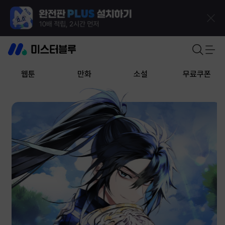
웹툰
만화
소설
무료쿠폰