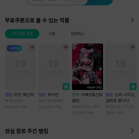
무료쿠폰으로 볼 수 있는 작품
기다리면 무료
선물
점핑패스
웹툰
러브 메신저
웹툰
부식인
만화
어쌔신&신데
웹툰
쓰리 나이츠,
렐라
실제로 합니다
28.2만
딱
93.8만
임애주
18만
나츠노 유조
2만
고토 / 두나래
8시간마다 무료
12시간마다 무료
6시간마다 무료
1일마다 무료
관심 장르 주간 랭킹