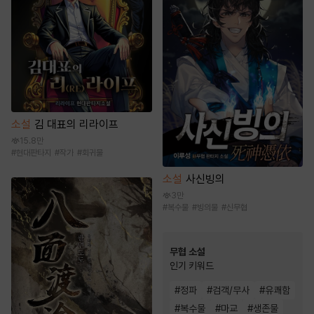
소설
김 대표의 리라이프
15.8만
#
현대판타지
#
작가
#
회귀물
소설
사신빙의
3만
#
복수물
#
빙의물
#
신무협
무협 소설
인기 키워드
#
정파
#
검객/무사
#
유쾌함
#
복수물
#
마교
#
생존물