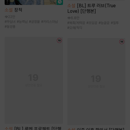
소설
[BL] 트루 러브(True
소설
장적
Love) [단행본]
22만
6.8만
#
무심녀
#
능력남
#
궁정물
#
카리스마남
#
복흑/계략공
#
초딩공
#
능글공
#
질투
#
동양풍
#
오해/착각
소설
[BL] 루멘 프로젝트 [단행