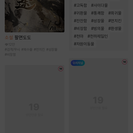
#
고독함
#
사이다물
#
귀환물
#
통쾌함
#
회귀물
#
잔잔함
#
성장물
#
먼치킨
#
비장함
#
빙의물
#
환생물
#
천마
#
천하제일인
소설
팔면도도
#
차원이동물
12만
#
검객/무사
#
복수물
#
먼치킨
#
성장물
#
비장함