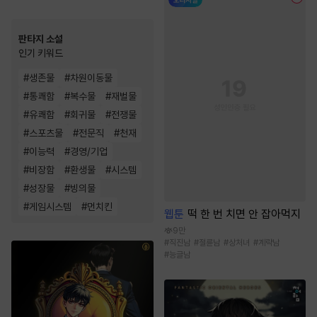
판타지 소설
인기 키워드
#
생존물
#
차원이동물
#
통쾌함
#
복수물
#
재벌물
#
유쾌함
#
회귀물
#
전쟁물
#
스포츠물
#
전문직
#
천재
#
이능력
#
경영/기업
#
비장함
#
환생물
#
시스템
#
성장물
#
빙의물
#
게임시스템
#
먼치킨
웹툰
떡 한 번 치면 안 잡아먹지
9만
#
직진남
#
절륜남
#
상처녀
#
계략남
#
능글남