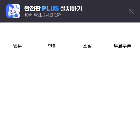
웹툰
만화
소설
무료쿠폰