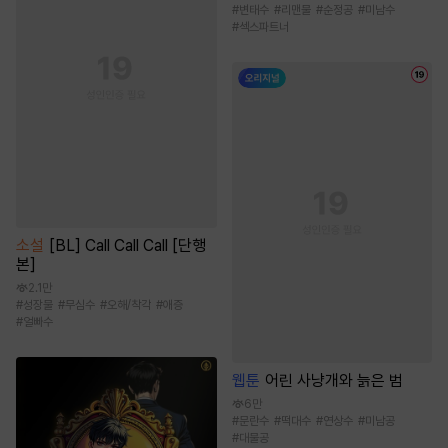
#
변태수
#
리맨물
#
순정공
#
미남수
#
섹스파트너
소설
[BL] Call Call Call [단행
본]
2.1만
#
성장물
#
무심수
#
오해/착각
#
애증
#
얼빠수
웹툰
어린 사냥개와 늙은 범
6만
#
문란수
#
떡대수
#
연상수
#
미남공
#
대물공