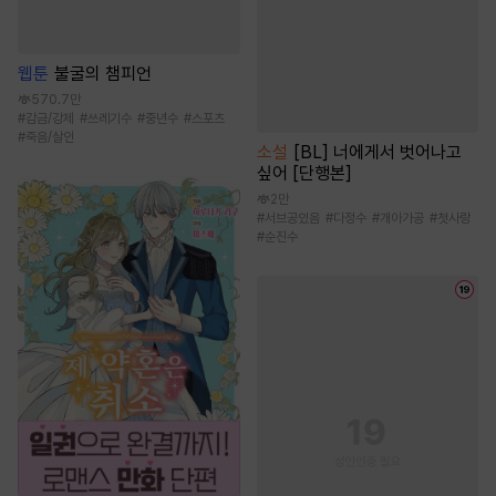
웹툰
불굴의 챔피언
570.7만
#
감금/강제
#
쓰레기수
#
중년수
#
스포츠
#
죽음/살인
소설
[BL] 너에게서 벗어나고
싶어 [단행본]
2만
#
서브공있음
#
다정수
#
개아가공
#
첫사랑
#
순진수