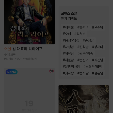
로맨스 소설
인기 키워드
#
재회물
#
능력녀
#
고수위
#
오해
#
상처남
#
몸정>맘정
#
순정남
#
다정남
#
집착남
#
상처녀
소설
김 대표의 리라이프
#
계략남
#
왕족/귀족
15.8만
#
회귀물
#
작가
#
현대판타지
#
재벌남
#
순진녀
#
직진남
#
운명적사랑
#
소유욕/집착
#
첫사랑
#
능력남
#
절륜남