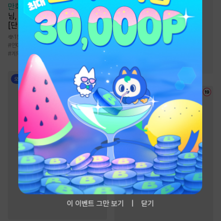
만화
[일권만] 실례지만 약혼자
#
츤데레수
#
집착공
님, 당신의 눈은 장식인가요?
#
미인수
#
다정수
[단행본]
#
친구>연인
#
친구
1천
#
연애/결혼
#
로맨스
#
능력녀
#
서양풍
#
상처수
#
능글공
#
동거
#
계약관계
#
다정공
#
연상수
이 이벤트 그만 보기
닫기