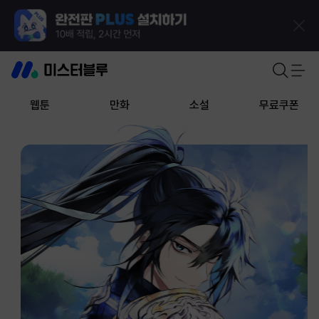
웹툰
만화
소설
무료쿠폰