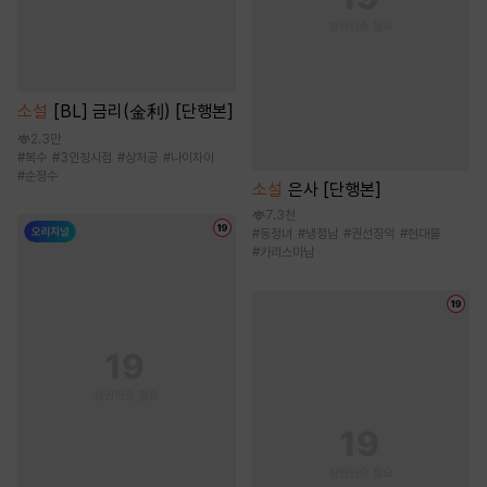
소설
[BL] 금리(金利) [단행본]
2.3만
#
복수
#
3인칭시점
#
상처공
#
나이차이
#
순정수
소설
은사 [단행본]
7.3천
#
동정녀
#
냉정남
#
권선징악
#
현대물
#
카리스마남