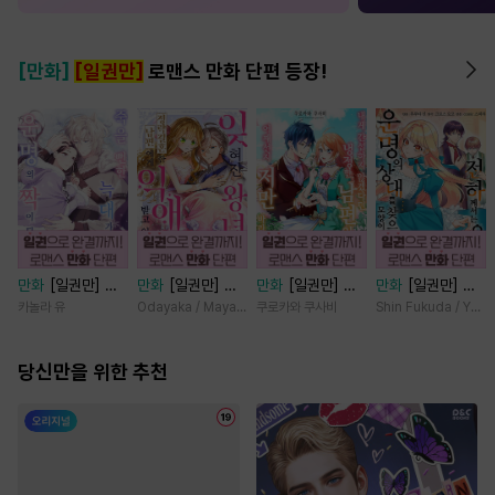
[만화]
[일권만]
로맨스 만화 단편 등장!
만화
[일권만] 죽
만화
[일권만] 잊
만화
[일권만] 내
만화
[일권만] 전
을 뻔한 늑대가 운
혀진 왕녀지만 정
게 간섭하지 않겠
하께서는 오늘도
카놀라 유
Odayaka / Maya Koike
쿠로카와 쿠사비
Shin Fukuda / Yoko
명의 짝이 되기까
략결혼 한 남편에
다던 냉정한 남편
운명의 상대를 찾
지 [단행본]
게 익애받고 있습
이 어째선지 저만
으신 모양이네요
당신만을 위한 추천
니다 [단행본]
바라봅니다 [단행
(웃음) [단행본]
본]