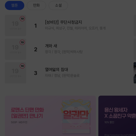
웹툰
만화
소설
[성비단] 무단사정금지
1
마규식, 피상구, 진월, 테리야끼, 오프카, 뚱개
개와 새
2
정각 / 정각, (원작)박하사탕
열여덟의 침대
3
자태 / 청담, (원작)문슬로