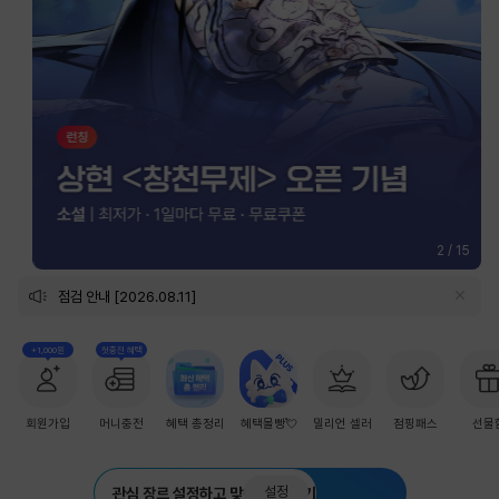
2
/
15
점검 안내 [2026.08.11]
+1,000원
첫충전 혜택
회원가입
머니충전
혜택 총정리
혜택몰빵💘
밀리언 셀러
점핑패스
선물
설정
관심 장르 설정하고 맞춤 추천 받기