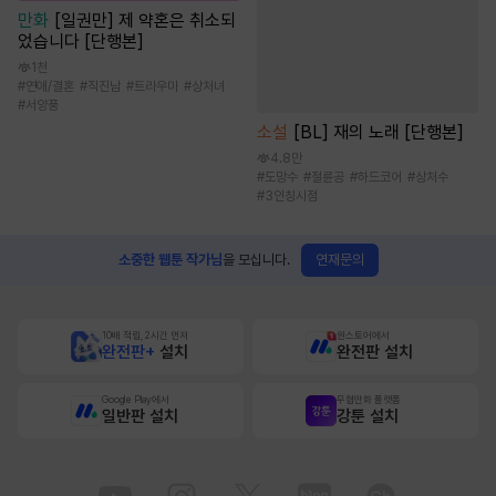
만화
[일권만] 제 약혼은 취소되
었습니다 [단행본]
1천
#
연애/결혼
#
직진남
#
트라우마
#
상처녀
#
서양풍
소설
[BL] 재의 노래 [단행본]
4.8만
#
도망수
#
절륜공
#
하드코어
#
상처수
#
3인칭시점
연재문의
소중한 웹툰 작가님
을 모십니다.
10배 적립, 2시간 먼저
원스토어에서
완전판+
설치
완전판 설치
Google Play에서
무협만화 플랫폼
일반판 설치
강툰 설치