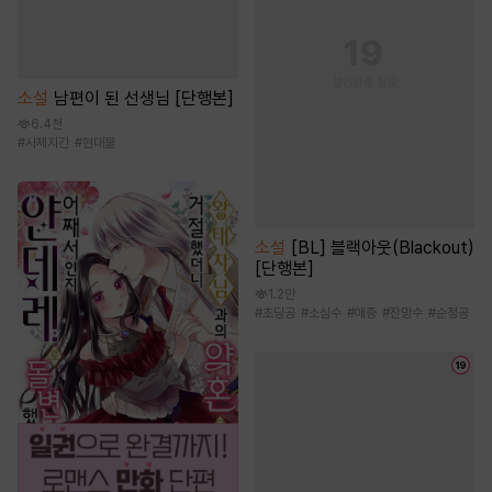
소설
남편이 된 선생님 [단행본]
6.4천
#
사제지간
#
현대물
소설
[BL] 블랙아웃(Blackout)
[단행본]
1.2만
#
초딩공
#
소심수
#
애증
#
잔망수
#
순정공