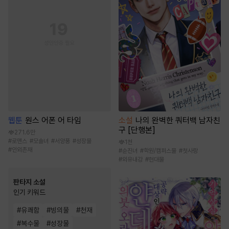
웹툰
원스 어폰 어 타임
소설
나의 완벽한 쿼터백 남자친
구 [단행본]
271.6만
#
로맨스
#
모솔녀
#
서양풍
#
성장물
1천
#
인외존재
#
순진녀
#
학원/캠퍼스물
#
첫사랑
#
외유내강
#
현대물
판타지 소설
인기 키워드
#
유쾌함
#
빙의물
#
천재
#
복수물
#
성장물