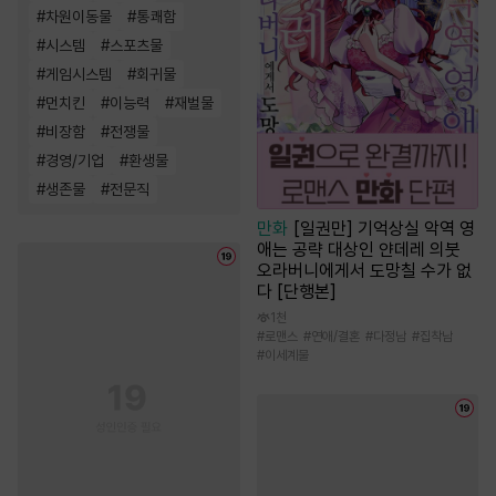
#
차원이동물
#
통쾌함
#
시스템
#
스포츠물
#
게임시스템
#
회귀물
#
먼치킨
#
이능력
#
재벌물
#
비장함
#
전쟁물
#
경영/기업
#
환생물
#
생존물
#
전문직
만화
[일권만] 기억상실 악역 영
애는 공략 대상인 얀데레 의붓
오라버니에게서 도망칠 수가 없
다 [단행본]
1천
#
로맨스
#
연애/결혼
#
다정남
#
집착남
#
이세계물