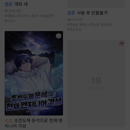
웹툰
개와 새
764.3만
웹툰
사용 후 반품불가
#
재벌공
#
OO버스
#
강수
#
소설원작
426.1만
#
미남수
#
연상공
#
복수
#
미남공
#
능력공
#
하드코어
소설
초전도체 운석으로 천재 엔
지니어 각성