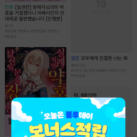
만화
[일권만] 왕태자님과의 약
혼을 거절했더니 어째서인지 얀
데레로 돌변했습니다 [단행본]
1천
#
환생물
#
철벽녀
#
연애/결혼
#
로맨스
#
능글남
웹툰
모두에게 친절한 너는 왜
29.4만
#
미인수
#
순정공
#
얼빠수
#
친구>연인
#
짝사랑공
BL 웹툰/만화
인기 키워드
#
연하공
#
대형견공
#
절륜공
#
미남공
#
고수위
#
현대물
#
짝사랑
#
하드코어
#
강공