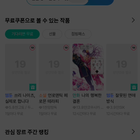
무료쿠폰으로 볼 수 있는 작품
기다리면 무료
선물
점핑패스
웹툰
쓰리 나이츠,
소설
언로맨틱 페
만화
나의 행복한
웹툰
잘못된 연애
실제로 합니다
로몬 테라피
결혼
방식
5.8천
고토 / 두나래
1천
망랑독
13.8만
코우사카 리토 / 아기토기 아쿠미
3.9만
SIK
1일마다 무료
1일마다 무료
12시간마다 무료
12시간마다 무료
관심 장르 주간 랭킹