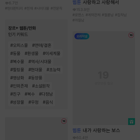
웹툰
사랑하고 사랑해서
6.7만
#
현대판타지
#
천재
#
사이다물
#
전문직
153.9만
#
로맨스
#
계약관계
#
절륜남
#
집착남
#
까칠남
장르+ 웹툰/만화
인기 키워드
#
오피스물
#
연애/결혼
#
동물
#
환생물
#
이세계물
#
복수물
#
역사/시대물
#
힐링물
#
현대물
#
초능력
#
영상화
#
동양풍
#
인외존재
#
소설원작
#
친구
#
복수
#
다정남
#
성장물
#
우정
#
음식
웹툰
내가 사랑하는 보스
60.4만