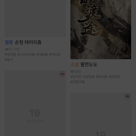
웹툰
순정 테러리즘
57.7만
#
첫경험
#
나이차커플
#
재회물
#
연상공
#
동거
소설
팔면도도
12만
#
먼치킨
#
성장물
#
복수물
#
비장함
#
전통무협