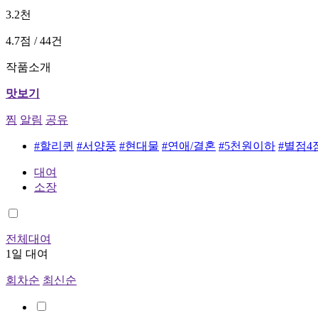
3.2천
4.7점 / 44건
작품소개
맛보기
찜
알림
공유
#할리퀸
#서양풍
#현대물
#연애/결혼
#5천원이하
#별점4
대여
소장
전체대여
1일 대여
회차순
최신순