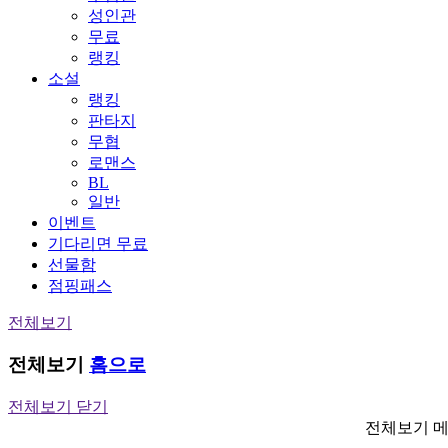
성인관
무료
랭킹
소설
랭킹
판타지
무협
로맨스
BL
일반
이벤트
기다리면 무료
선물함
점핑패스
전체보기
전체보기
홈으로
전체보기 닫기
전체보기 