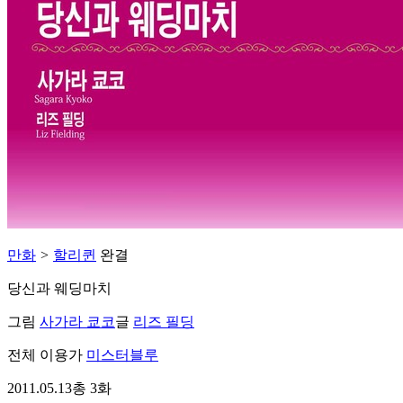
만화
>
할리퀸
완결
당신과 웨딩마치
그림
사가라 쿄코
글
리즈 필딩
전체 이용가
미스터블루
2011.05.13
총 3화