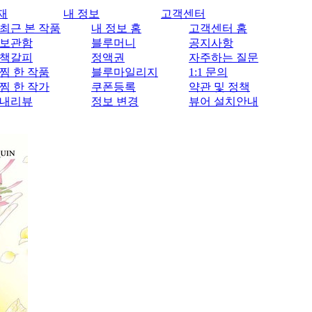
재
내 정보
고객센터
최근 본 작품
내 정보 홈
고객센터 홈
보관함
블루머니
공지사항
책갈피
정액권
자주하는 질문
찜 한 작품
블루마일리지
1:1 문의
찜 한 작가
쿠폰등록
약관 및 정책
내리뷰
정보 변경
뷰어 설치안내