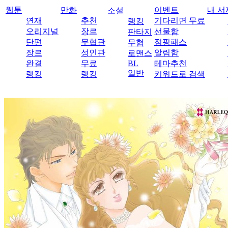
웹툰
만화
이벤트
내 서
소설
연재
추천
기다리면 무료
랭킹
오리지널
장르
선물함
판타지
단편
무협관
점핑패스
무협
장르
성인관
알림함
로맨스
완결
무료
BL
테마추천
일반
랭킹
랭킹
키워드로 검색