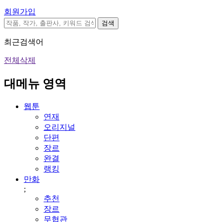
회원가입
검색
최근검색어
전체삭제
대메뉴 영역
웹툰
연재
오리지널
단편
장르
완결
랭킹
만화
;
추천
장르
무협관