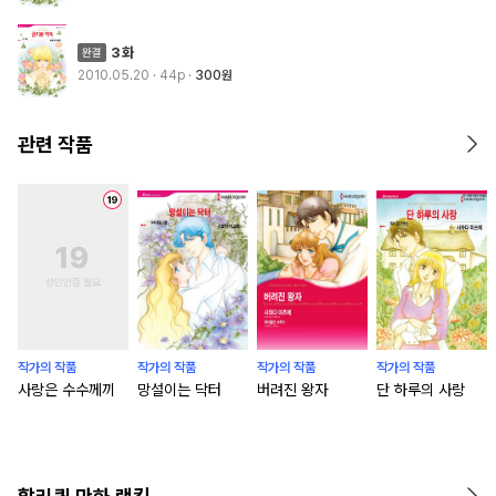
3화
2010.05.20
· 44p
300원
관련 작품
작가의 작품
작가의 작품
작가의 작품
작가의 작품
사랑은 수수께끼
망설이는 닥터
버려진 왕자
단 하루의 사랑