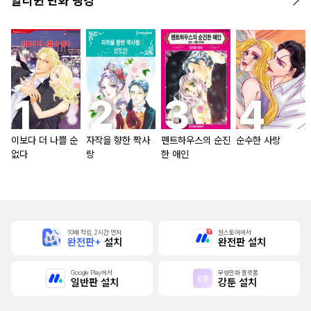
할리퀸 만화 랭킹
이보다 더 나쁠 순
자작을 향한 짝사
펜트하우스의 순진
순수한 사랑
없다
랑
한 애인
10배 적립, 2시간 먼저
원스토어에서
완전판+
설치
완전판 설치
Google Play에서
무협만화 플랫폼
일반판 설치
강툰 설치