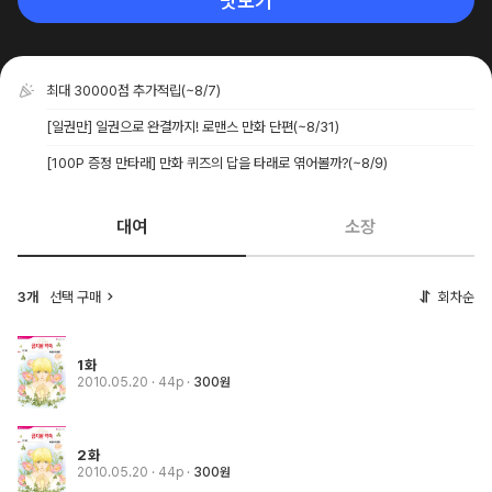
맛보기
최대 30000점 추가적립
(~8/7)
[일권만] 일권으로 완결까지! 로맨스 만화 단편
(~8/31)
[100P 증정 만타래] 만화 퀴즈의 답을 타래로 엮어볼까?
(~8/9)
대여
소장
3개
선택 구매
회차순
1화
2010.05.20
· 44p
300원
2화
2010.05.20
· 44p
300원