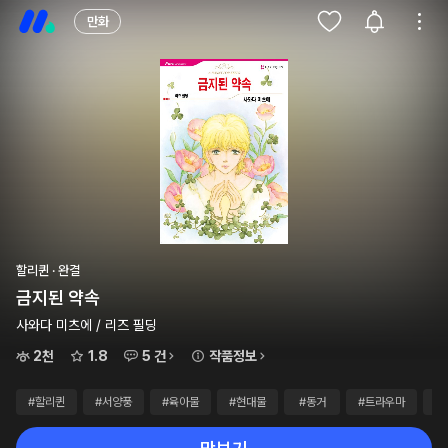
만화
할리퀸 · 완결
금지된 약속
사와다 미츠에 / 리즈 필딩
2천
1.8
5 건
작품정보
#할리퀸
#서양풍
#육아물
#현대물
#동거
#트라우마
#