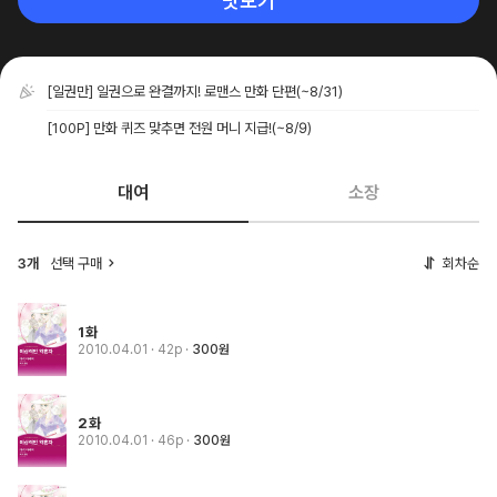
맛보기
[일권만] 일권으로 완결까지! 로맨스 만화 단편
(~8/31)
[100P] 만화 퀴즈 맞추면 전원 머니 지급!
(~8/9)
대여
소장
3개
선택 구매
회차순
1화
2010.04.01
· 42p
300원
2화
2010.04.01
· 46p
300원