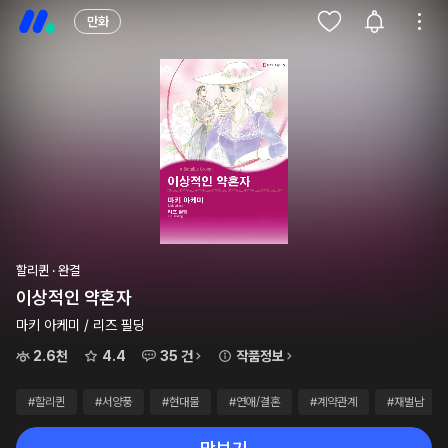
만화
할리퀸 · 완결
이상적인 약혼자
마키 아케미 / 리즈 필딩
2.6천
4.4
35 건
작품정보
#할리퀸
#서양풍
#현대물
#연애/결혼
#계약관계
#재벌남