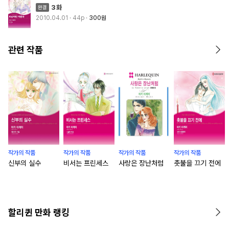
3화
2010.04.01
· 44p
300원
관련 작품
작가의 작품
작가의 작품
작가의 작품
작가의 작품
신부의 실수
비서는 프린세스
사랑은 장난처럼
촛불을 끄기 전에
할리퀸 만화 랭킹