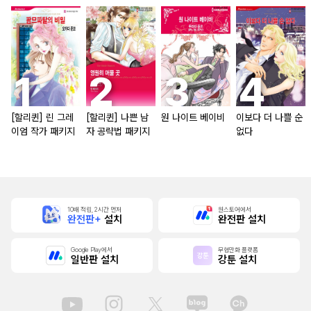
[할리퀸] 린 그레
[할리퀸] 나쁜 남
원 나이트 베이비
이보다 더 나쁠 순
이엄 작가 패키지
자 공략법 패키지
없다
10배 적립, 2시간 먼저
원스토어에서
완전판+
설치
완전판 설치
Google Play에서
무협만화 플랫폼
일반판 설치
강툰 설치