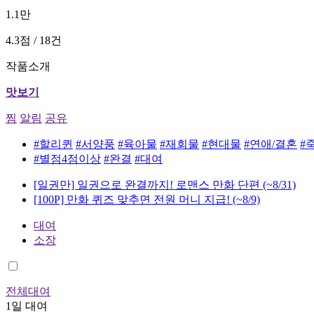
1.1만
4.3점 / 18건
작품소개
맛보기
찜
알림
공유
#할리퀸
#서양풍
#육아물
#재회물
#현대물
#연애/결혼
#
#별점4점이상
#완결
#대여
[일권만] 일권으로 완결까지! 로맨스 만화 단편
(~8/31)
[100P] 만화 퀴즈 맞추면 전원 머니 지급!
(~8/9)
대여
소장
전체대여
1일 대여