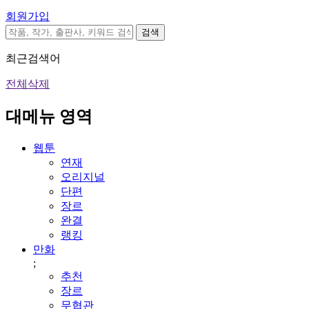
회원가입
검색
최근검색어
전체삭제
대메뉴 영역
웹툰
연재
오리지널
단편
장르
완결
랭킹
만화
;
추천
장르
무협관