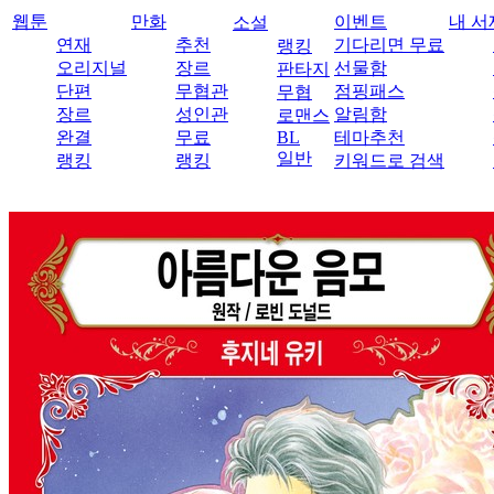
웹툰
만화
이벤트
내 서
소설
연재
추천
기다리면 무료
랭킹
오리지널
장르
선물함
판타지
단편
무협관
점핑패스
무협
장르
성인관
알림함
로맨스
완결
무료
BL
테마추천
일반
랭킹
랭킹
키워드로 검색