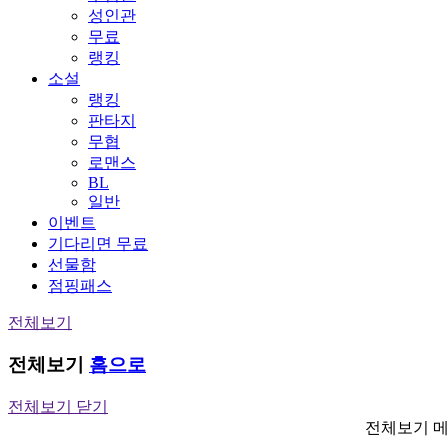
성인관
무료
랭킹
소설
랭킹
판타지
무협
로맨스
BL
일반
이벤트
기다리면 무료
선물함
점핑패스
전체보기
전체보기
홈으로
전체보기 닫기
전체보기 