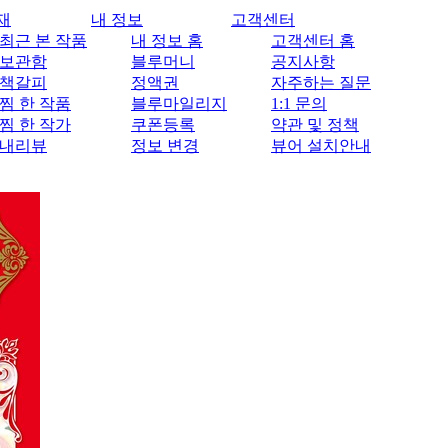
재
내 정보
고객센터
최근 본 작품
내 정보 홈
고객센터 홈
보관함
블루머니
공지사항
책갈피
정액권
자주하는 질문
찜 한 작품
블루마일리지
1:1 문의
찜 한 작가
쿠폰등록
약관 및 정책
내리뷰
정보 변경
뷰어 설치안내