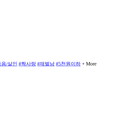
죽음/살인
#짝사랑
#재벌남
#5천원이하
+ More