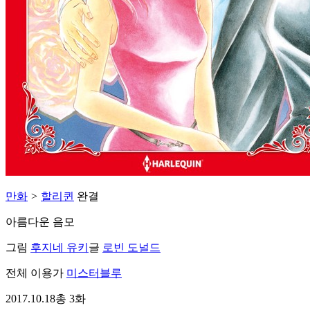
만화
>
할리퀸
완결
아름다운 음모
그림
후지네 유키
글
로빈 도널드
전체 이용가
미스터블루
2017.10.18
총 3화