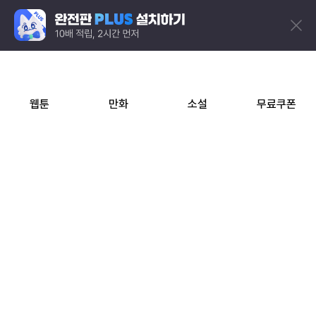
웹툰
만화
소설
무료쿠폰